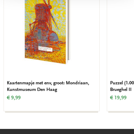
verlanglijst
Kaartenmapje met env, groot: Mondriaan,
Puzzel (1.00
Kunstmuseum Den Haag
Brueghel II
€ 9,99
€ 19,99