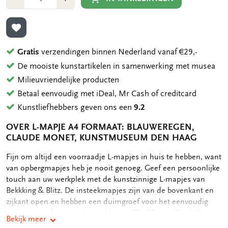
1
1
TOEVOEGEN AAN VERLANGLIJST
Gratis
verzendingen binnen Nederland vanaf €29,-
De mooiste kunstartikelen in samenwerking met musea
Milieuvriendelijke producten
Betaal eenvoudig met iDeal, Mr Cash of creditcard
Kunstliefhebbers geven ons een
9.2
OVER L-MAPJE A4 FORMAAT: BLAUWEREGEN,
CLAUDE MONET, KUNSTMUSEUM DEN HAAG
OMSCHRIJVING
Fijn om altijd een voorraadje L-mapjes in huis te hebben, want
van opbergmapjes heb je nooit genoeg. Geef een persoonlijke
touch aan uw werkplek met de kunstzinnige L-mapjes van
Bekkking & Blitz. De insteekmapjes zijn van de bovenkant en
zijkant open en hebben een duimgroef voor het eenvoudig
openen van de map. - Insteekhoes - 22 x 31 cm - Geschikt voor
Bekijk meer
A4 formaat documenten - Full color print op zowel voor als