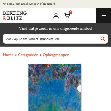
Ga
Betaal met iDeal, Mr cash of creditcard
naar
0
content
Bekking
Winkelmand
Men
&
Mijn
account
Blitz
Vind wat je zoekt in ons uitgebreide aanbod
Uitgevers
B.V.
Zoeken
Zoek
Home
Categorieën
Opbergmappen