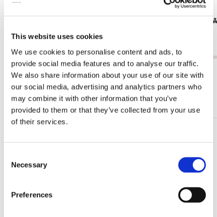
Adresboek A6: Groene weerspiegeling,
Placemat: W
Claude Monet
€ 3,99
This website uses cookies
€ 11,99
We use cookies to personalise content and ads, to
provide social media features and to analyse our traffic.
Bekijk alles van Claude Monet
We also share information about your use of our site with
our social media, advertising and analytics partners who
Meer van Kunstmuseum Den Haag
may combine it with other information that you’ve
provided to them or that they’ve collected from your use
of their services.
Toevoegen
aan
Consent
verlanglijst
Necessary
Selection
Preferences