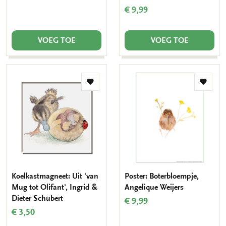
€ 9,99
VOEG TOE
VOEG TOE
Toevoegen
Toevo
aan
aan
verlanglijst
verlang
Koelkastmagneet: Uit 'van
Poster: Boterbloempje,
Mug tot Olifant', Ingrid &
Angelique Weijers
Dieter Schubert
€ 9,99
€ 3,50