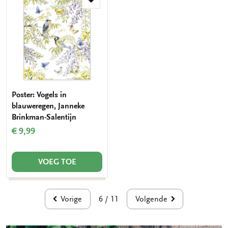
Toevoegen
aan
verlanglijst
Poster: Vogels in
blauweregen, Janneke
Brinkman-Salentijn
€ 9,99
VOEG TOE
Vorige
Volgende
6 / 11