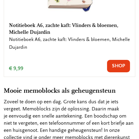
Notitieboek A6, zachte kaft: Vlinders & bloemen,
Notitieboek A6, zachte kaft: Boterbloempje,
Michelle Dujardin
Angelique Weijers
Notitieboek A6, zachte kaft: Vlinders & bloemen, Michelle
Notitieboek A6, zachte kaft: Boterbloempje, Angelique
Dujardin
Weijers
SHOP
SHOP
€ 9,99
€ 9,99
Mooie memoblocks als geheugensteun
Zoveel te doen op een dag. Grote kans dus dat je iets
vergeet. Memoblocks zijn dé oplossing. Daarin maak
je eenvoudig een snelle aantekening. Een boodschap om
niet te vergeten, een telefoonnummer of een kort briefje aan
een huisgenoot. Een handige geheugensteun! In onze
collectie vind je onder meer memoblocks met dierenkunst