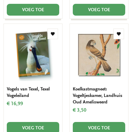
VOEG TOE
VOEG TOE
Toevoegen
Toevo
aan
aan
verlanglijst
verlang
Vogels van Texel, Texel
Koelkastmagneet:
Vogeleiland
Vogeltjeskamer, Landhuis
Oud Amelisweerd
€ 16,99
€ 3,50
VOEG TOE
VOEG TOE