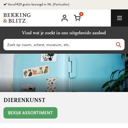
Ga
Milieuvriendelijke producten
naar
0
content
Bekking
Winkelmand
Men
&
Mijn
account
Blitz
Vind wat je zoekt in ons uitgebreide aanbod
Uitgevers
B.V.
Zoeken
Zoek
DIERENKUNST
BEKIJK ASSORTIMENT