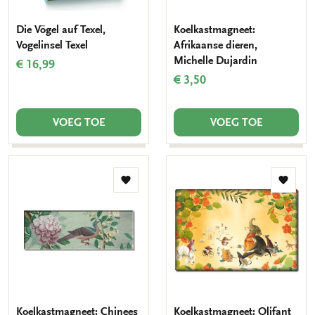
Die Vögel auf Texel,
Koelkastmagneet:
Vogelinsel Texel
Afrikaanse dieren,
Michelle Dujardin
€ 16,99
€ 3,50
VOEG TOE
VOEG TOE
Toevoegen
Toevo
aan
aan
verlanglijst
verlang
Koelkastmagneet: Chinees
Koelkastmagneet: Olifant