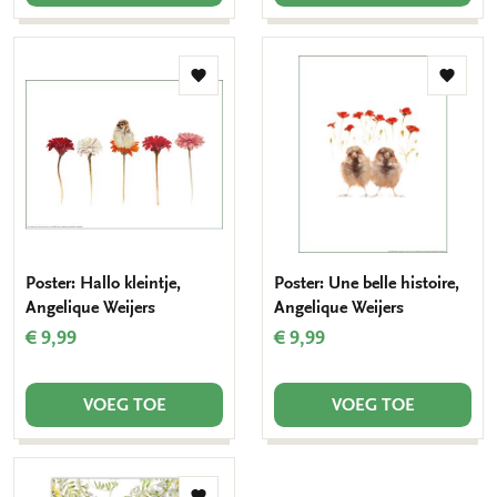
Toevoegen
Toevo
aan
aan
verlanglijst
verlang
Poster: Hallo kleintje,
Poster: Une belle histoire,
Angelique Weijers
Angelique Weijers
€ 9,99
€ 9,99
VOEG TOE
VOEG TOE