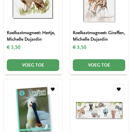
Koelkastmagneet: Hertje,
Koelkastmagneet: Giraffen,
Michelle Dujardin
Michelle Dujardin
€ 3,50
€ 3,50
VOEG TOE
VOEG TOE
Toevoegen
Toevo
aan
aan
verlanglijst
verlang