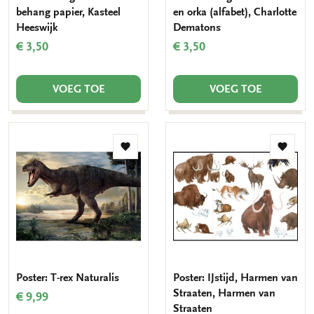
behang papier, Kasteel
en orka (alfabet), Charlotte
Heeswijk
Dematons
€ 3,50
€ 3,50
VOEG TOE
VOEG TOE
Toevoegen
Toevo
aan
aan
verlanglijst
verlang
Poster: T-rex Naturalis
Poster: IJstijd, Harmen van
Straaten, Harmen van
€ 9,99
Straaten