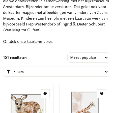
die we ontwikkelden in samenwerking met het Rijksmuseum
Amsterdam. Bijzonder om te versturen. Dat geldt ook voor
de kaartenmapjes met afbeeldingen van vlinders van Zaans
Museum. Kinderen zijn heel blij met een kaart van werk van
bijvoorbeeld Fiep Westendorp of Ingrid & Dieter Schubert
(Van Mug tot Olifant).
Ontdek onze kaartenmapjes
151 resultaten
Filters
Toevoegen
Toevo
aan
aan
verlanglijst
verlang