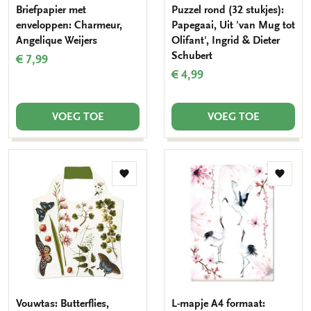
Briefpapier met
Puzzel rond (32 stukjes):
enveloppen: Charmeur,
Papegaai, Uit 'van Mug tot
Angelique Weijers
Olifant', Ingrid & Dieter
Schubert
€ 7,99
€ 4,99
VOEG TOE
VOEG TOE
Toevoegen
Toevo
aan
aan
verlanglijst
verlang
Vouwtas: Butterflies,
L-mapje A4 formaat: