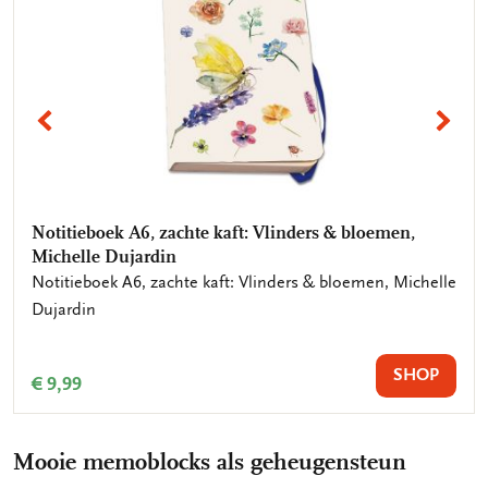
VORIGE
VO
Notitieboek A6, zachte kaft: Vlinders & bloemen,
Notitieboek A6, zachte kaft: Boterbloempje,
Michelle Dujardin
Angelique Weijers
Notitieboek A6, zachte kaft: Vlinders & bloemen, Michelle
Notitieboek A6, zachte kaft: Boterbloempje, Angelique
Dujardin
Weijers
SHOP
SHOP
€ 9,99
€ 9,99
Mooie memoblocks als geheugensteun