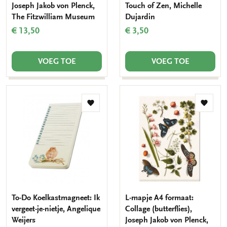
Joseph Jakob von Plenck,
Touch of Zen, Michelle
The Fitzwilliam Museum
Dujardin
€ 13,50
€ 3,50
VOEG TOE
VOEG TOE
Toevoegen
Toevo
aan
aan
verlanglijst
verlang
To-Do Koelkastmagneet: Ik
L-mapje A4 formaat:
vergeet-je-nietje, Angelique
Collage (butterflies),
Weijers
Joseph Jakob von Plenck,