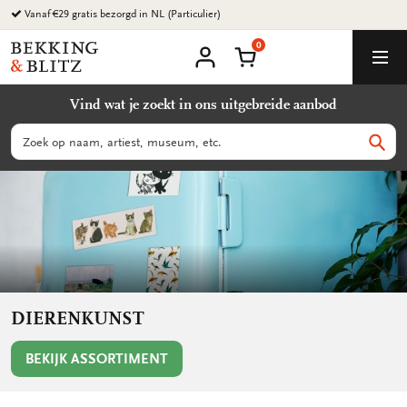
Ga
Milieuvriendelijke producten
naar
0
content
Bekking
Winkelmand
Men
&
Mijn
account
Blitz
Vind wat je zoekt in ons uitgebreide aanbod
Uitgevers
B.V.
Zoeken
Zoek
DIERENKUNST
BEKIJK ASSORTIMENT