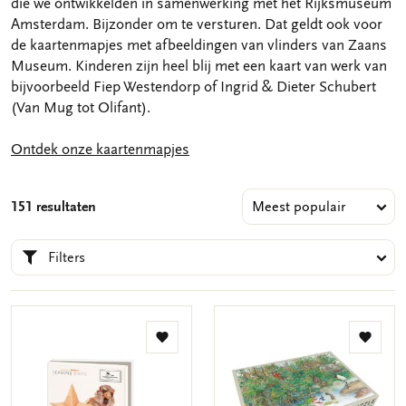
die we ontwikkelden in samenwerking met het Rijksmuseum
Amsterdam. Bijzonder om te versturen. Dat geldt ook voor
de kaartenmapjes met afbeeldingen van vlinders van Zaans
Museum. Kinderen zijn heel blij met een kaart van werk van
bijvoorbeeld Fiep Westendorp of Ingrid & Dieter Schubert
(Van Mug tot Olifant).
Ontdek onze kaartenmapjes
151 resultaten
Filters
Toevoegen
Toevo
aan
aan
verlanglijst
verlang