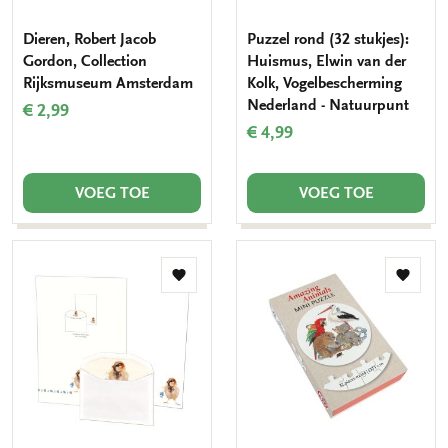
Dieren, Robert Jacob
Puzzel rond (32 stukjes):
Gordon, Collection
Huismus, Elwin van der
Rijksmuseum Amsterdam
Kolk, Vogelbescherming
Nederland - Natuurpunt
€ 2,99
€ 4,99
VOEG TOE
VOEG TOE
Toevoegen
Toevo
aan
aan
verlanglijst
verlang