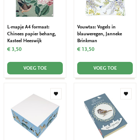
L-mapje A4 formaat:
Vouwtas: Vogels in
Chinees papier behang,
blauweregen, Janneke
Kasteel Heeswijk
Brinkman
€ 3,50
€ 13,50
VOEG TOE
VOEG TOE
Toevoegen
Toevo
aan
aan
verlanglijst
verlang