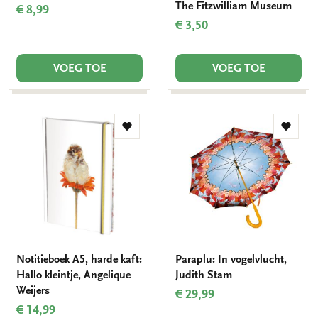
The Fitzwilliam Museum
€ 8,99
€ 3,50
VOEG TOE
VOEG TOE
Toevoegen
Toevo
aan
aan
verlanglijst
verlang
Notitieboek A5, harde kaft:
Paraplu: In vogelvlucht,
Hallo kleintje, Angelique
Judith Stam
Weijers
€ 29,99
€ 14,99