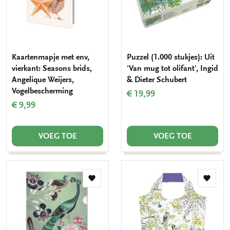
Kaartenmapje met env,
Puzzel (1.000 stukjes): Uit
vierkant: Seasons brids,
'Van mug tot olifant', Ingid
Angelique Weijers,
& Dieter Schubert
Vogelbescherming
€ 19,99
€ 9,99
VOEG TOE
VOEG TOE
Toevoegen
Toevo
aan
aan
verlanglijst
verlang