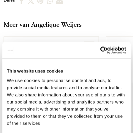
Delen
gelamineerd
op
op
via
via
via
Facebook
X
Pinterest
WhatsApp
E-
Meer van Angelique Weijers
mail
Toevoegen
aan
verlanglijst
This website uses cookies
We use cookies to personalise content and ads, to
provide social media features and to analyse our traffic.
We also share information about your use of our site with
our social media, advertising and analytics partners who
may combine it with other information that you’ve
provided to them or that they’ve collected from your use
of their services.