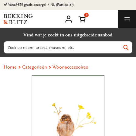
Ga
Vanaf €29 gratis bezorgd in NL (Particulier)
naar
0
content
Bekking
Winkelmand
Men
&
Mijn
account
Blitz
Vind wat je zoekt in ons uitgebreide aanbod
Uitgevers
B.V.
Zoeken
Zoek
Home
Categorieën
Woonaccessoires