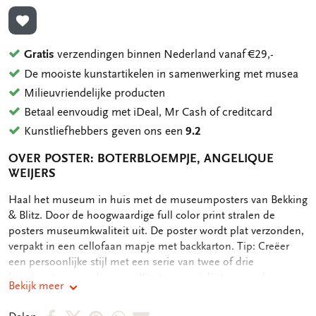
TOEVOEGEN AAN VERLANGLIJST
Gratis
verzendingen binnen Nederland vanaf €29,-
De mooiste kunstartikelen in samenwerking met musea
Milieuvriendelijke producten
Betaal eenvoudig met iDeal, Mr Cash of creditcard
Kunstliefhebbers geven ons een
9.2
OVER POSTER: BOTERBLOEMPJE, ANGELIQUE
WEIJERS
OMSCHRIJVING
Haal het museum in huis met de museumposters van Bekking
& Blitz. Door de hoogwaardige full color print stralen de
posters museumkwaliteit uit. De poster wordt plat verzonden,
verpakt in een cellofaan mapje met backkarton. Tip: Creëer
een persoonlijke stijl met een serie van twee of drie
kunstposters aan de muur. Kiest u voor inlijsten van de
Bekijk meer
posters, neem dan lijsten in dezelfde kleur om eenheid te
bewaren. Afmeting 30 x 40 cm 250 grms papier Mat-
Deel
Deel
Deel
Deel
Deel