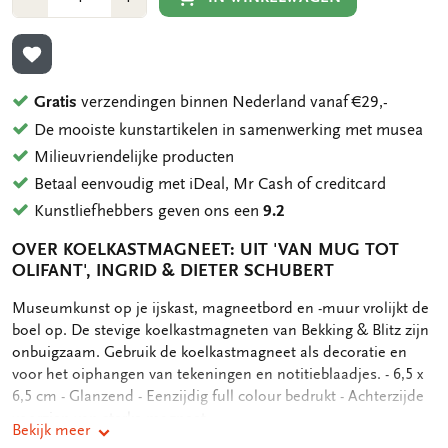
1
1
TOEVOEGEN AAN VERLANGLIJST
Gratis
verzendingen binnen Nederland vanaf €29,-
De mooiste kunstartikelen in samenwerking met musea
Milieuvriendelijke producten
Betaal eenvoudig met iDeal, Mr Cash of creditcard
Kunstliefhebbers geven ons een
9.2
OVER KOELKASTMAGNEET: UIT 'VAN MUG TOT
OLIFANT', INGRID & DIETER SCHUBERT
OMSCHRIJVING
Museumkunst op je ijskast, magneetbord en -muur vrolijkt de
boel op. De stevige koelkastmagneten van Bekking & Blitz zijn
onbuigzaam. Gebruik de koelkastmagneet als decoratie en
voor het oiphangen van tekeningen en notitieblaadjes. - 6,5 x
6,5 cm - Glanzend - Eenzijdig full colour bedrukt - Achterzijde
voorzien van sterke magneet
Bekijk meer