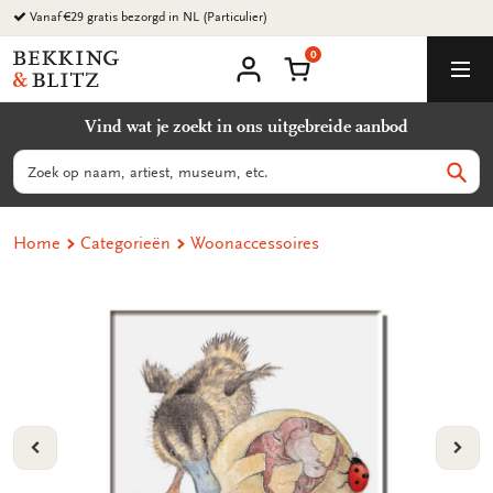
Ga
Vanaf €29 gratis bezorgd in NL (Particulier)
naar
0
content
Bekking
Winkelmand
Men
&
Mijn
account
Blitz
Vind wat je zoekt in ons uitgebreide aanbod
Uitgevers
B.V.
Zoeken
Zoek
Home
Categorieën
Woonaccessoires
VORIGE
VOL