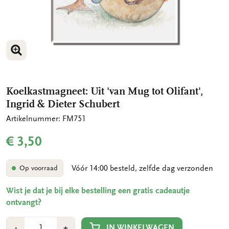
VERGROOT AFBEELDING
VERGROOT AFBEELDING
Koelkastmagneet: Uit 'van Mug tot Olifant',
Ingrid & Dieter Schubert
Artikelnummer: FM751
€ 3,50
Vóór 14:00 besteld, zelfde dag verzonden
Op voorraad
Wist je dat je bij elke bestelling een gratis cadeautje
ontvangt?
Aantal
Min
Plus
IN WINKELWAGEN
-
+