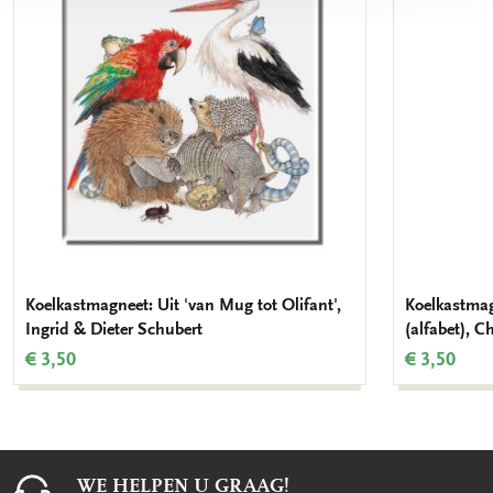
verlanglijst
Koelkastmagneet: Uit 'van Mug tot Olifant',
Koelkastmag
Ingrid & Dieter Schubert
(alfabet), 
€ 3,50
€ 3,50
WE HELPEN U GRAAG!