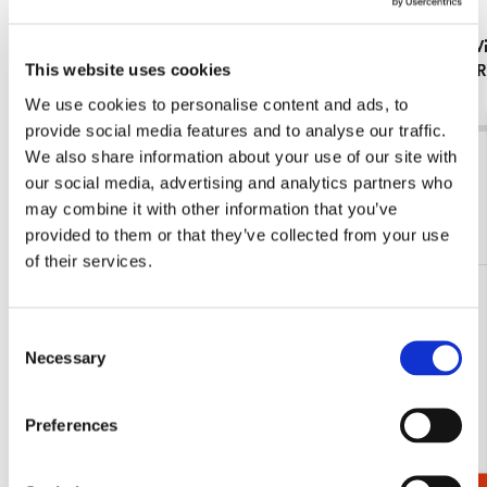
Poster: IJstijd, Harmen van Straaten,
Dienblad: V
This website uses cookies
Harmen van Straaten
Collection
€ 9,99
€ 19,99
We use cookies to personalise content and ads, to
provide social media features and to analyse our traffic.
We also share information about your use of our site with
Bekijk alles van Dieren
our social media, advertising and analytics partners who
may combine it with other information that you’ve
Meer van Cadeau voor haar
provided to them or that they’ve collected from your use
of their services.
Toevoegen
aan
Consent
verlanglijst
Necessary
Selection
Preferences