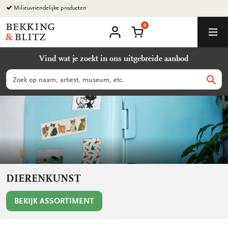
Ga
Voor 14:00 besteld zelfde dag verzonden
naar
0
content
Bekking
Winkelmand
Men
&
Mijn
account
Blitz
Vind wat je zoekt in ons uitgebreide aanbod
Uitgevers
B.V.
Zoeken
Zoek
DIERENKUNST
BEKIJK ASSORTIMENT