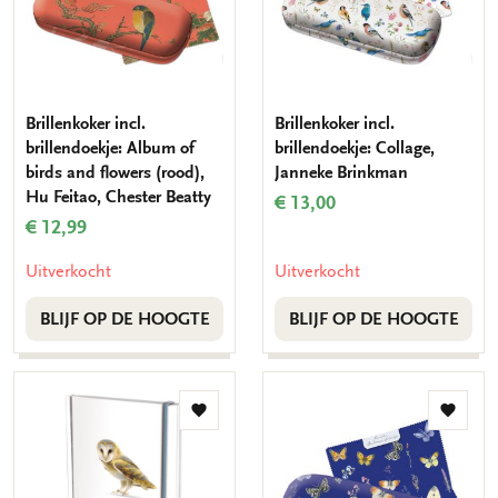
Brillenkoker incl.
Brillenkoker incl.
brillendoekje: Album of
brillendoekje: Collage,
birds and flowers (rood),
Janneke Brinkman
Hu Feitao, Chester Beatty
€ 13,00
€ 12,99
Uitverkocht
Uitverkocht
BLIJF OP DE HOOGTE
BLIJF OP DE HOOGTE
Toevoegen
Toevo
aan
aan
verlanglijst
verlang