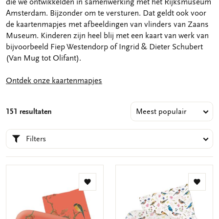
die we ontwikkelden in samenwerking met het Rijksmuseum
Amsterdam. Bijzonder om te versturen. Dat geldt ook voor
de kaartenmapjes met afbeeldingen van vlinders van Zaans
Museum. Kinderen zijn heel blij met een kaart van werk van
bijvoorbeeld Fiep Westendorp of Ingrid & Dieter Schubert
(Van Mug tot Olifant).
Ontdek onze kaartenmapjes
151 resultaten
Filters
Toevoegen
Toevo
aan
aan
verlanglijst
verlang