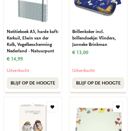
Notitieboek A5, harde kaft:
Brillenkoker incl.
Kerkuil, Elwin van der
brillendoekje: Vlinders,
Kolk, Vogelbescherming
Janneke Brinkman
Nederland - Natuurpunt
€ 13,00
€ 14,99
Uitverkocht
Uitverkocht
BLIJF OP DE HOOGTE
BLIJF OP DE HOOGTE
Toevoegen
Toevo
aan
aan
verlanglijst
verlang