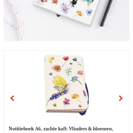
VORIGE
VO
Notitieboek A6, zachte kaft: Vlinders & bloemen,
Notitieboek A6, zachte kaft: Boterbloempje,