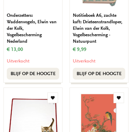
Onderzetters:
Notitieboek A6, zachte
Waddenvogels, Elwin van
kaft: Drieteenstrandloper,
der Kolk,
Elwin van der Kolk,
Vogelbescherming
Vogelbescherming -
Nederland
Natuurpunt
€ 13,00
€ 9,99
Uitverkocht
Uitverkocht
BLIJF OP DE HOOGTE
BLIJF OP DE HOOGTE
Toevoegen
Toevo
aan
aan
verlanglijst
verlang