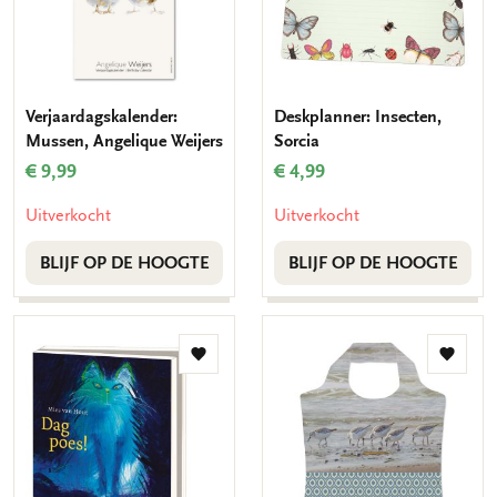
Verjaardagskalender:
Deskplanner: Insecten,
Mussen, Angelique Weijers
Sorcia
€ 9,99
€ 4,99
Uitverkocht
Uitverkocht
BLIJF OP DE HOOGTE
BLIJF OP DE HOOGTE
Toevoegen
Toevo
aan
aan
verlanglijst
verlang