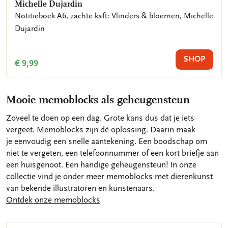
Michelle Dujardin
Angelique Weijers
Notitieboek A6, zachte kaft: Vlinders & bloemen, Michelle
Notitieboek A6, zachte kaft: Boterbloempje, Angelique
Dujardin
Weijers
SHOP
SHOP
€ 9,99
€ 9,99
Mooie memoblocks als geheugensteun
Zoveel te doen op een dag. Grote kans dus dat je iets
vergeet. Memoblocks zijn dé oplossing. Daarin maak
je eenvoudig een snelle aantekening. Een boodschap om
niet te vergeten, een telefoonnummer of een kort briefje aan
een huisgenoot. Een handige geheugensteun! In onze
collectie vind je onder meer memoblocks met dierenkunst
van bekende illustratoren en kunstenaars.
Ontdek onze memoblocks