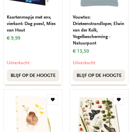
Kaartenmapje met env,
Vouwtas:
vierkant: Dag poes!, Mies
Drieteenstrandloper, Elwin
van Hout
van der Kolk,
Vogelbescherming -
€ 9,99
Natuurpunt
€ 13,50
Uitverkocht
Uitverkocht
BLIJF OP DE HOOGTE
BLIJF OP DE HOOGTE
Toevoegen
Toevo
aan
aan
verlanglijst
verlang