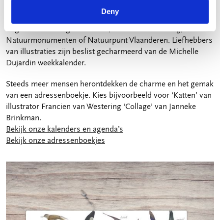
met dierenkunst. Houd je van mooie fotografie? Kies dan
Deny
voor een kalender die we ontwikkelden met
Vogelbescherming Nederland, Dierenbescherming,
Natuurmonumenten of Natuurpunt Vlaanderen. Liefhebbers
van illustraties zijn beslist gecharmeerd van de Michelle
Dujardin weekkalender.
Steeds meer mensen herontdekken de charme en het gemak
van een adressenboekje. Kies bijvoorbeeld voor ‘Katten’ van
illustrator Francien van Westering ‘Collage’ van Janneke
Brinkman.
Bekijk onze kalenders en agenda’s
Bekijk onze adressenboekjes