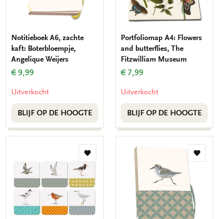
Notitieboek A6, zachte
Portfoliomap A4: Flowers
kaft: Boterbloempje,
and butterflies, The
Angelique Weijers
Fitzwilliam Museum
€ 9,99
€ 7,99
Uitverkocht
Uitverkocht
BLIJF OP DE HOOGTE
BLIJF OP DE HOOGTE
Toevoegen
Toevo
aan
aan
verlanglijst
verlang