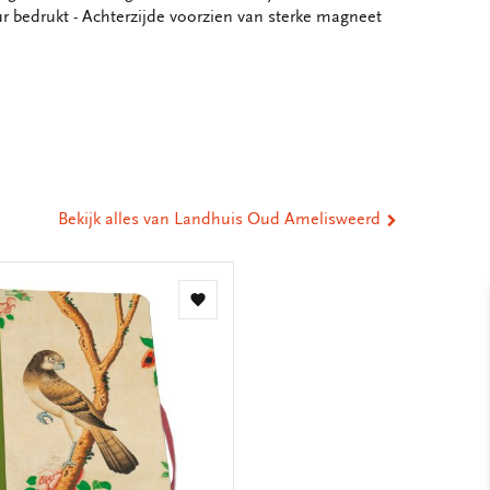
our bedrukt - Achterzijde voorzien van sterke magneet
eel
ia
st
tsApp
-
ail
Bekijk alles van Landhuis Oud Amelisweerd
Toevoegen
aan
verlanglijst