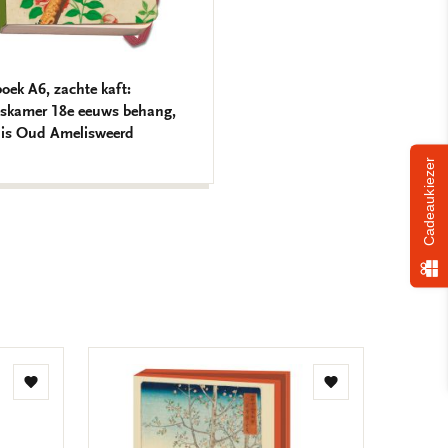
boek A6, zachte kaft:
eskamer 18e eeuws behang,
is Oud Amelisweerd
Cadeaukiezer
Toevoegen
Toevoegen
aan
aan
verlanglijst
verlanglijst