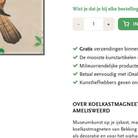
Wist je dat je bij elke bestell
Aantal
Min
Plus
I
-
+
1
1
Gratis
verzendingen binnen
De mooiste kunstartikele
Milieuvriendelijke product
Betaal eenvoudig met iDeal
Kunstliefhebbers geven o
OVER KOELKASTMAGNEET
AMELISWEERD
OMSCHRIJVING
Museumkunst op je ijskast, mag
koelkastmagneten van Bekking 
als decoratie en voor het oipha