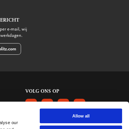
BERICHT
per e-mail, wij
 werkdagen.
litz.com
VOLG ONS OP
VOLGS ONS OP FACEBOOK
VOLG ONS OP INSTAGRAM
VOLG ONS OP LINKEDIN
VOLG ONS OP PINTERE
Allow all
alyse our
KLANTBEOORDELINGEN