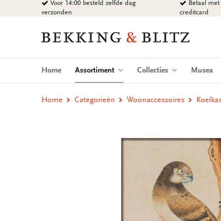
Voor 14:00 besteld zelfde dag
Betaal met 
Ga
verzonden
creditcard
naar
content
Bekking
&
Blitz
Uitgevers
(current)
Home
Assortiment
Collecties
Musea
B.V.
Home
Categorieën
Woonaccessoires
Koelka