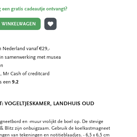
ing een gratis cadeautje ontvangt?
N WINKELWAGEN
TOEVOEGEN AAN VERLANGLIJST
 Nederland vanaf €29,-
n in samenwerking met musea
en
, Mr Cash of creditcard
ns een
9.2
: VOGELTJESKAMER, LANDHUIS OUD
neetbord en -muur vrolijkt de boel op. De stevige
& Blitz zijn onbuigzaam. Gebruik de koelkastmagneet
ngen van tekeningen en notitieblaadjes. - 6,5 x 6,5 cm