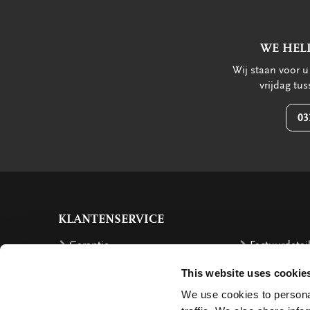
WE HEL
Wij staan voor 
vrijdag tu
03
KLANTENSERVICE
Garantie
Factuurdetai
Bestellen
Terugbetalin
This website uses cookie
Verzendkosten
Klachten
We use cookies to personal