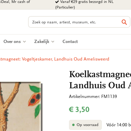
iDeal, Mr cash of
Vanaf €29 gratis bezorgd in NL
(Particulier)
Zoeken
Zo
Over ons
Zakelijk
Contact
stmagneet: Vogeltjeskamer, Landhuis Oud Amelisweerd
Koelkastmagnee
Landhuis Oud 
Artikelnummer: FM1139
€ 3,50
Vóór 14:00 b
Op voorraad