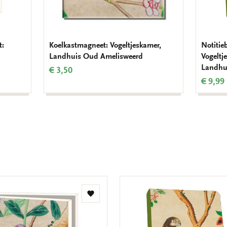
t:
Koelkastmagneet: Vogeltjeskamer,
Notitie
Landhuis Oud Amelisweerd
Vogeltj
Landhu
€ 3,50
€ 9,99
Toevoegen
aan
verlanglijst