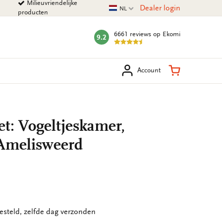
Milieuvriendelijke
Huidige taal
Dealer login
NL
producten
6661 reviews
op Ekomi
9.2
mark:
eken
Winkelman
Account
t: Vogeltjeskamer,
Amelisweerd
esteld, zelfde dag verzonden