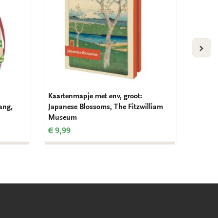
VOLG
Kaartenmapje met env, groot:
Vogelt
ang,
Japanese Blossoms, The Fitzwilliam
Amelis
Museum
€ 0,00
€ 9,99