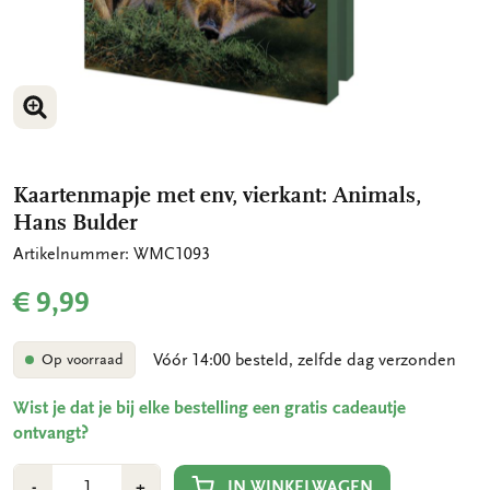
VERGROOT AFBEELDING
VERGROOT AFBEELDING
Kaartenmapje met env, vierkant: Animals,
Hans Bulder
Artikelnummer: WMC1093
€ 9,99
Vóór 14:00 besteld, zelfde dag verzonden
Op voorraad
Wist je dat je bij elke bestelling een gratis cadeautje
ontvangt?
Aantal
Min
Plus
IN WINKELWAGEN
-
+