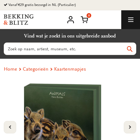
Ga
Vanaf €29 gratis bezorgd in NL (Particulier)
naar
0
content
Bekking
Winkelmand
Men
&
Mijn
account
Blitz
Vind wat je zoekt in ons uitgebreide aanbod
Uitgevers
B.V.
Zoeken
Zoek
Home
Categorieën
Kaartenmapjes
VORIGE
VOL