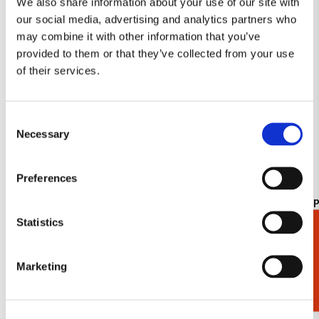
We also share information about your use of our site with
verlanglijst
our social media, advertising and analytics partners who
may combine it with other information that you’ve
provided to them or that they’ve collected from your use
of their services.
Consent
Necessary
Selection
Preferences
Kaartenmapje met env, vierkant: Tuinvogels,
Kaartenmapj
Vogelbescherming Nederland
Olifant, Ing
Statistics
Cadeaukiezer
€ 9,99
€ 9,99
Marketing
Bekijk alles van Dierenkunst