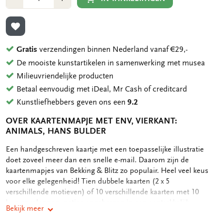
1
1
TOEVOEGEN AAN VERLANGLIJST
Gratis
verzendingen binnen Nederland vanaf €29,-
De mooiste kunstartikelen in samenwerking met musea
Milieuvriendelijke producten
Betaal eenvoudig met iDeal, Mr Cash of creditcard
Kunstliefhebbers geven ons een
9.2
OVER KAARTENMAPJE MET ENV, VIERKANT:
ANIMALS, HANS BULDER
OMSCHRIJVING
Een handgeschreven kaartje met een toepasselijke illustratie
doet zoveel meer dan een snelle e-mail. Daarom zijn de
kaartenmapjes van Bekking & Blitz zo populair. Heel veel keus
voor elke gelegenheid! Tien dubbele kaarten (2 x 5
verschillende motieven) of 10 verschillende kaarten met 10
luxe enveloppen, netjes opgeborgen in een aantrekkelijk
Bekijk meer
kaartenmapje. Op de achterkant van het mapje staan de