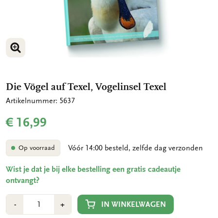
VERGROOT AFBEELDING
VERGROOT AFBEELDING
Die Vögel auf Texel, Vogelinsel Texel
Artikelnummer: 5637
€ 16,99
Vóór 14:00 besteld, zelfde dag verzonden
Op voorraad
Wist je dat je bij elke bestelling een gratis cadeautje
ontvangt?
Aantal
Min
Plus
IN WINKELWAGEN
-
+
1
1