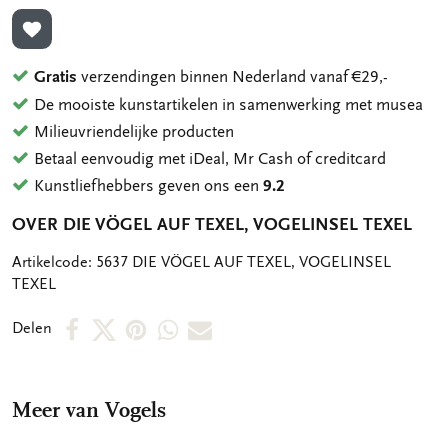
TOEVOEGEN AAN VERLANGLIJST
Gratis
verzendingen binnen Nederland vanaf €29,-
De mooiste kunstartikelen in samenwerking met musea
Milieuvriendelijke producten
Betaal eenvoudig met iDeal, Mr Cash of creditcard
Kunstliefhebbers geven ons een
9.2
OVER DIE VÖGEL AUF TEXEL, VOGELINSEL TEXEL
OMSCHRIJVING
Artikelcode: 5637 DIE VÖGEL AUF TEXEL, VOGELINSEL
TEXEL
Deel
Deel
Deel
Deel
Deel
Delen
op
op
via
via
via
Facebook
X
Pinterest
WhatsApp
E-
Meer van Vogels
mail