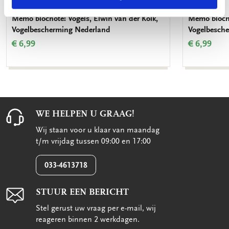
Memo blocnote: Vogels, Elwin van der Kolk,
Memo blocno
Vogelbescherming Nederland
Vogelbesch
€ 6,99
€ 6,99
WE HELPEN U GRAAG!
Wij staan voor u klaar van maandag
t/m vrijdag tussen 09:00 en 17:00
033-4613718
STUUR EEN BERICHT
Stel gerust uw vraag per e-mail, wij
reageren binnen 2 werkdagen.