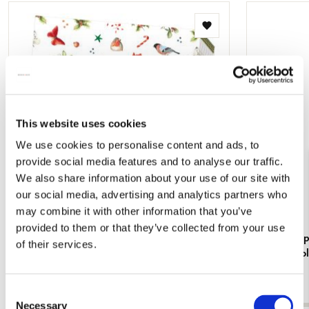
Toevoegen
aan
verlanglijst
This website uses cookies
We use cookies to personalise content and ads, to
provide social media features and to analyse our traffic.
We also share information about your use of our site with
our social media, advertising and analytics partners who
may combine it with other information that you’ve
provided to them or that they’ve collected from your use
Servetten: Christmas, Janneke Brinkman
Kaartenmapj
of their services.
Flowers, Co
€ 3,99
€ 9,99
Consent
Necessary
Selection