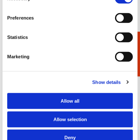
Bekijk alles van Vogels
Preferences
Andere klanten bekeken ook
Statistics
Cadeaukiezer
Bestseller!
Marketing
Toevoegen
aan
verlanglijst
Show details
Allow all
Allow selection
Deny