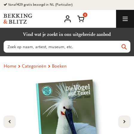
Ga
Vanaf €29 gratis bezorgd in NL (Particulier)
naar
0
content
Bekking
Winkelmand
Men
&
Mijn
account
Blitz
Vind wat je zoekt in ons uitgebreide aanbod
Uitgevers
B.V.
Zoeken
Zoek
Home
Categorieën
Boeken
VORIGE
VOL