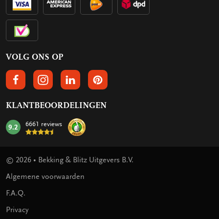
VOLG ONS OP
VOLGS ONS OP FACEBOOK
VOLG ONS OP INSTAGRAM
VOLG ONS OP LINKEDIN
VOLG ONS OP PINTEREST
KLANTBEOORDELINGEN
6661 reviews
9.2
mark:
© 2026 • Bekking & Blitz Uitgevers B.V.
Algemene voorwaarden
F.A.Q.
Privacy