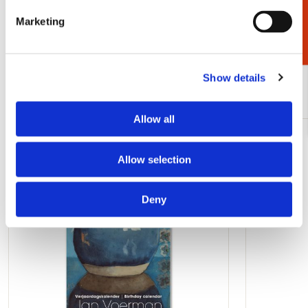
Cadeaukiezer
Marketing
Bekijk alles van Cadeau voor haar
Show details
Meer van Jan Voerman
Allow all
Toevoegen
Allow selection
aan
verlanglijst
Deny