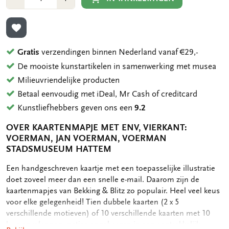
1
1
TOEVOEGEN AAN VERLANGLIJST
Gratis
verzendingen binnen Nederland vanaf €29,-
De mooiste kunstartikelen in samenwerking met musea
Milieuvriendelijke producten
Betaal eenvoudig met iDeal, Mr Cash of creditcard
Kunstliefhebbers geven ons een
9.2
OVER KAARTENMAPJE MET ENV, VIERKANT:
VOERMAN, JAN VOERMAN, VOERMAN
STADSMUSEUM HATTEM
OMSCHRIJVING
Een handgeschreven kaartje met een toepasselijke illustratie
doet zoveel meer dan een snelle e-mail. Daarom zijn de
kaartenmapjes van Bekking & Blitz zo populair. Heel veel keus
voor elke gelegenheid! Tien dubbele kaarten (2 x 5
verschillende motieven) of 10 verschillende kaarten met 10
luxe enveloppen, netjes opgeborgen in een aantrekkelijk