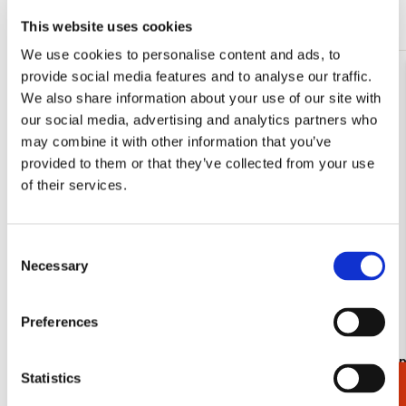
Meer van Cadeau voor haar
This website uses cookies
We use cookies to personalise content and ads, to
provide social media features and to analyse our traffic.
Toevoegen
We also share information about your use of our site with
aan
our social media, advertising and analytics partners who
verlanglijst
may combine it with other information that you’ve
provided to them or that they’ve collected from your use
of their services.
Consent
Necessary
Selection
Preferences
Koelkastmagneet: Gouache from Leben? oder
Kaartenmapje
Statistics
Theater? Charlotte Salomon, JHM
Jan Cremer
€ 3,50
€ 9,99