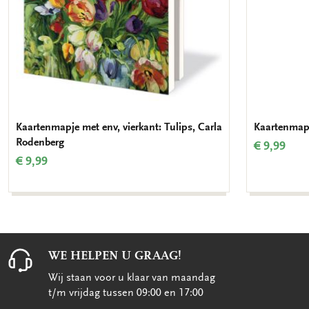
Kaartenmapje met env, vierkant: Tulips, Carla
Kaartenmapje
Rodenberg
€ 9,99
€ 9,99
WE HELPEN U GRAAG!
Wij staan voor u klaar van maandag
t/m vrijdag tussen 09:00 en 17:00