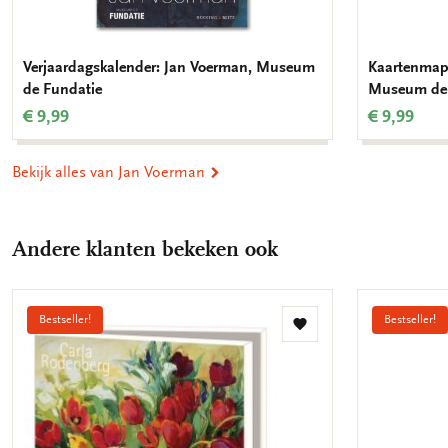
Verjaardagskalender: Jan Voerman, Museum
Kaartenmapj
de Fundatie
Museum de 
€ 9,99
€ 9,99
Bekijk alles van Jan Voerman
Andere klanten bekeken ook
Bestseller!
Bestseller!
Toevoegen
aan
verlanglijst