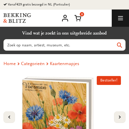
Ga
Vanaf €29 gratis bezorgd in NL (Particulier)
naar
0
content
Bekking
Winkelmand
Men
&
Mijn
account
Blitz
Vind wat je zoekt in ons uitgebreide aanbod
Uitgevers
B.V.
Zoeken
Zoek
Home
Categorieën
Kaartenmapjes
Bestseller!
Bestseller!
VORIGE
VOL