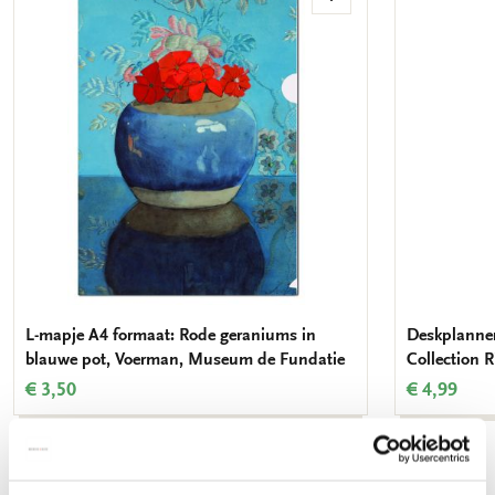
Toevoegen
aan
verlanglijst
L-mapje A4 formaat: Rode geraniums in
Deskplanner
blauwe pot, Voerman, Museum de Fundatie
Collection
€ 3,50
€ 4,99
Bekijk alles van Bloemen