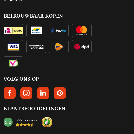
Betalen
BETROUWBAAR KOPEN
VOLG ONS OP
VOLGS ONS OP FACEBOOK
VOLG ONS OP INSTAGRAM
VOLG ONS OP LINKEDIN
VOLG ONS OP PINTEREST
KLANTBEOORDELINGEN
6661 reviews
9.2
mark: