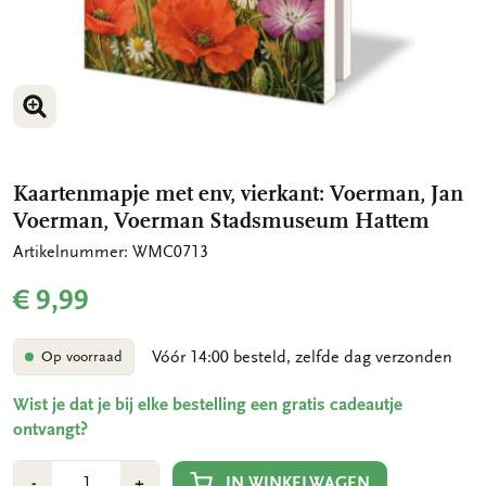
VERGROOT AFBEELDING
VERGROOT AFBEELDING
Kaartenmapje met env, vierkant: Voerman, Jan
Voerman, Voerman Stadsmuseum Hattem
Artikelnummer: WMC0713
€ 9,99
Vóór 14:00 besteld, zelfde dag verzonden
Op voorraad
Wist je dat je bij elke bestelling een gratis cadeautje
ontvangt?
Aantal
Min
Plus
IN WINKELWAGEN
-
+