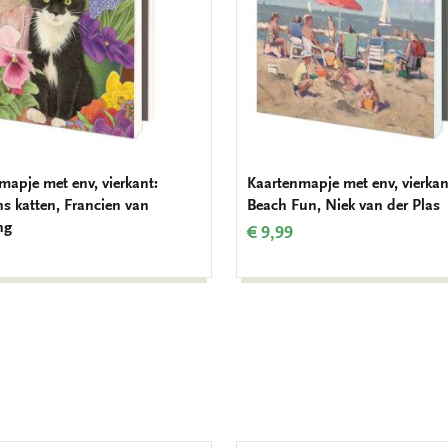
mapje met env, vierkant:
Kaartenmapje met env, vierkan
ns katten, Francien van
Beach Fun, Niek van der Plas
ng
€ 9,99