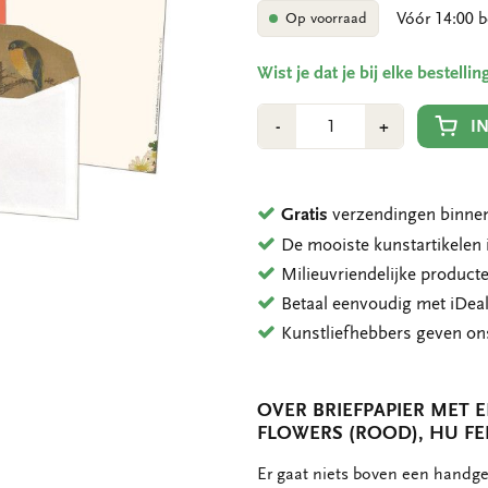
Vóór 14:00 b
Op voorraad
Wist je dat je bij elke bestell
Aantal
Min
Plus
I
-
+
1
1
Gratis
verzendingen binnen
De mooiste kunstartikele
Milieuvriendelijke product
Betaal eenvoudig met iDeal
Kunstliefhebbers geven o
OVER BRIEFPAPIER MET 
FLOWERS (ROOD), HU FE
OMSCHRIJVING
Er gaat niets boven een handge