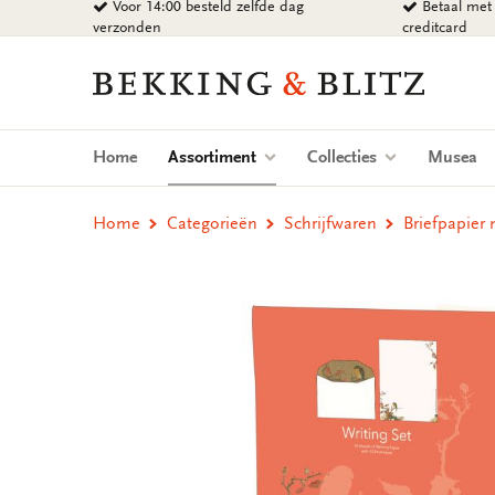
Voor 14:00 besteld zelfde dag
Betaal met 
Ga
verzonden
creditcard
naar
content
Bekking
&
Blitz
Uitgevers
(current)
Home
Assortiment
Collecties
Musea
B.V.
Home
Categorieën
Schrijfwaren
Briefpapier 