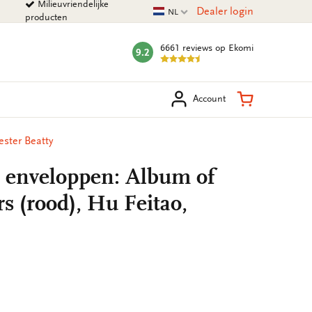
Milieuvriendelijke
Huidige taal
Dealer login
NL
producten
6661 reviews
op Ekomi
9.2
mark:
eken
Winkelman
Account
ester Beatty
t enveloppen: Album of
rs (rood), Hu Feitao,