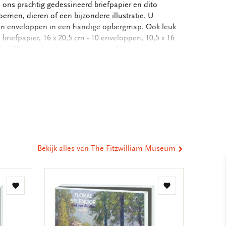
ons prachtig gedessineerd briefpapier en dito
oemen, dieren of een bijzondere illustratie. U
r en enveloppen in een handige opbergmap. Ook leuk
 briefpapier, 16 x 20,5 cm - 10 enveloppen, 10,5 x 16
 100 grms houtvrij papier - verpakt in stevige
baar, 18,8 x 24,4, FC bedrukt - Totale gewicht: 122
eel
ia
st
tsApp
-
ail
Bekijk alles van The Fitzwilliam Museum
Toevoegen
Toevoegen
aan
aan
verlanglijst
verlanglijst