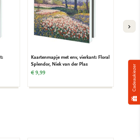
VOLG
t:
Kaartenmapje met env, vierkant: Floral
Kaarten
Splendor, Niek van der Plas
Village
Cadeaukiezer
€ 9,99
€ 9,99