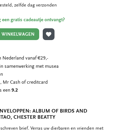
esteld, zelfde dag verzonden
ing een gratis cadeautje ontvangt?
N WINKELWAGEN
TOEVOEGEN AAN VERLANGLIJST
 Nederland vanaf €29,-
n in samenwerking met musea
en
, Mr Cash of creditcard
ns een
9.2
ENVELOPPEN: ALBUM OF BIRDS AND
ITAO, CHESTER BEATTY
schreven brief. Verras uw dierbaren en vrienden met