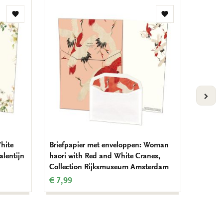
Toevoegen
Toevoegen
aan
aan
verlanglijst
verlanglijst
VOLG
hite
Briefpapier met enveloppen: Woman
Briefpa
alentijn
haori with Red and White Cranes,
Lilies,
Collection Rijksmuseum Amsterdam
€ 7,99
€ 7,99