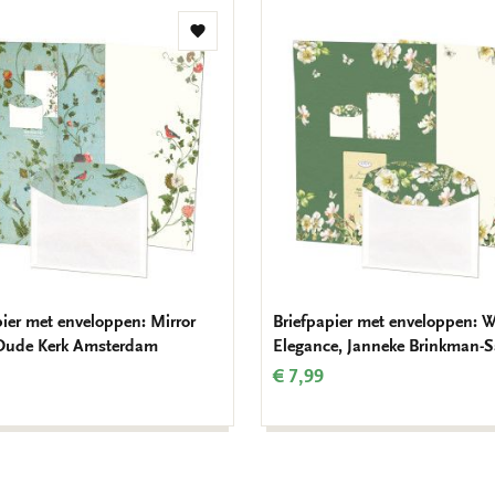
Toevoegen
aan
verlanglijst
pier met enveloppen: Mirror
Briefpapier met enveloppen: W
Oude Kerk Amsterdam
Elegance, Janneke Brinkman-S
€ 7,99