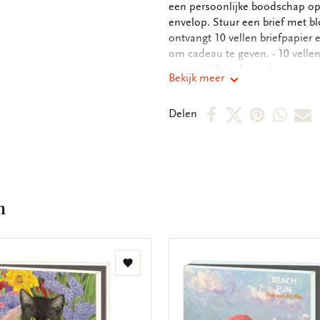
een persoonlijke boodschap op 
envelop. Stuur een brief met bl
ontvangt 10 vellen briefpapie
om cadeau te geven. - 10 vellen
cm met FC bedrukte binnenkant -
Bekijk meer
kartonnen opbergmap, - hersluit
gram
Deel
Deel
Deel
Deel
D
Delen
op
op
via
via
v
Facebook
X
Pintere
Wha
E
m
m
Toevoegen
aan
verlanglijst