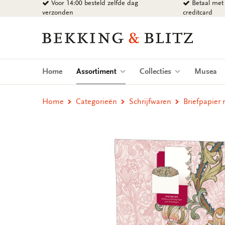
Voor 14:00 besteld zelfde dag
Betaal met 
Ga
verzonden
creditcard
naar
content
Bekking
&
Blitz
Uitgevers
(current)
Home
Assortiment
Collecties
Musea
B.V.
Home
Categorieën
Schrijfwaren
Briefpapier