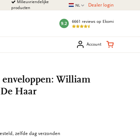
Milieuvriendelijke
Huidige taal
Dealer login
NL
producten
6661 reviews
op Ekomi
9.2
mark:
eken
Winkelman
Account
t enveloppen: William
l De Haar
esteld, zelfde dag verzonden