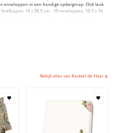
r en enveloppen in een handige opbergmap. Ook leuk
 briefpapier, 16 x 20,5 cm - 10 enveloppen, 10,5 x 16
 100 grms houtvrij papier - verpakt in stevige
baar, 18,8 x 24,4, FC bedrukt - Totale gewicht: 122
eel
ia
st
tsApp
-
ail
Bekijk alles van Kasteel de Haar
Toevoegen
Toevoegen
aan
aan
verlanglijst
verlanglijst