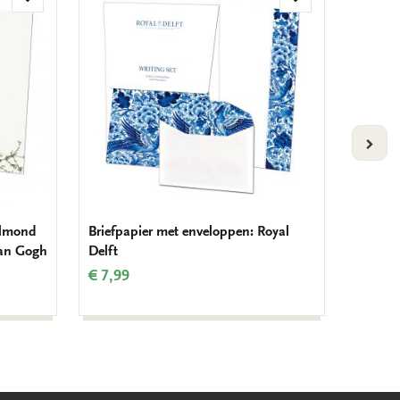
Toevoegen
Toevoegen
aan
aan
verlanglijst
verlanglijst
VOLG
Almond
Briefpapier met enveloppen: Royal
Briefpa
Van Gogh
Delft
Room, 
€ 7,99
€ 7,99