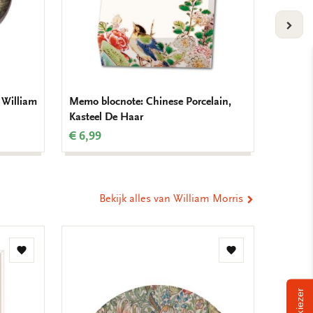
VOLG
: William
Memo blocnote: Chinese Porcelain,
Kaarten
Kasteel De Haar
Chinese
€ 6,99
€ 9,99
Bekijk alles van William Morris
Toevoegen
Toevoegen
aan
aan
verlanglijst
verlanglijst