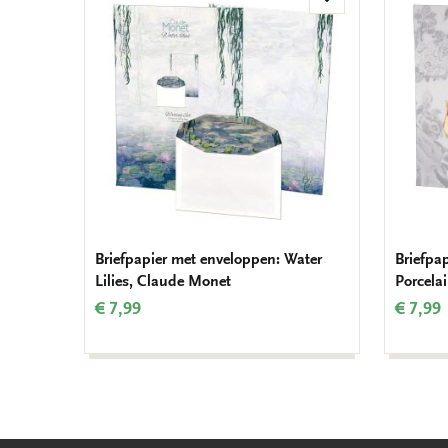
Toevoegen
aan
verlanglijst
Briefpapier met enveloppen: Water
Briefpa
Lilies, Claude Monet
Porcela
€ 7,99
€ 7,99