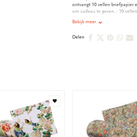
ontvangt 10 vellen briefpapie
om cadeau te geven. - 10 vellen
cm met FC bedrukte binnenkant -
Bekijk meer
kartonnen opbergmap, - hersluit
gram
Deel
Deel
Deel
Deel
D
Delen
op
op
via
via
v
Facebook
X
Pintere
Wha
E
m
Toevoegen
aan
verlanglijst