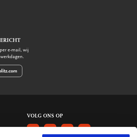
BERICHT
per e-mail, wij
 werkdagen.
litz.com
VOLG ONS OP
VOLGS ONS OP FACEBOOK
VOLG ONS OP INSTAGRAM
VOLG ONS OP LINKEDIN
VOLG ONS OP PINTERE