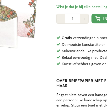
Wist je dat je bij elke bestell
Aantal
Min
Plus
I
-
+
1
1
Gratis
verzendingen binnen
De mooiste kunstartikele
Milieuvriendelijke product
Betaal eenvoudig met iDeal
Kunstliefhebbers geven o
OVER BRIEFPAPIER MET 
HAAR
OMSCHRIJVING
Er gaat niets boven een handge
een persoonlijke boodschap op 
envelop. Stuur een brief met bl