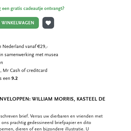
ing een gratis cadeautje ontvangt?
N WINKELWAGEN
TOEVOEGEN AAN VERLANGLIJST
 Nederland vanaf €29,-
n in samenwerking met musea
en
, Mr Cash of creditcard
ns een
9.2
ENVELOPPEN: WILLIAM MORRIS, KASTEEL DE
schreven brief. Verras uw dierbaren en vrienden met
ons prachtig gedessineerd briefpapier en dito
oemen, dieren of een bijzondere illustratie. U