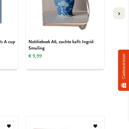
VOLG
t: A cup
Notitieboek A6, zachte kaft: Ingrid
Servett
Smuling
Smulin
€ 9,99
€ 3,99
Cadeaukiezer
Toevoegen
Toevoegen