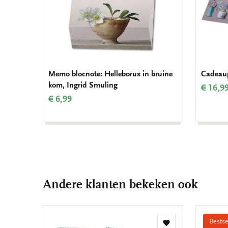
Memo blocnote: Helleborus in bruine
Cadeaup
kom, Ingrid Smuling
€ 16,9
€ 6,99
Andere klanten bekeken ook
Bestse
Toevoegen