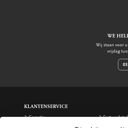
WE HEL
Wij staan voor 
vrijdag tu
03
KLANTENSERVICE
Garantie
Factuurdetai
Bestellen
Terugbetalin