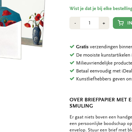
Wist je dat je bij elke bestell
Aantal
Min
Plus
I
-
+
1
1
Gratis
verzendingen binnen
De mooiste kunstartikele
Milieuvriendelijke product
Betaal eenvoudig met iDeal
Kunstliefhebbers geven o
OVER BRIEFPAPIER MET 
SMULING
OMSCHRIJVING
Er gaat niets boven een handge
een persoonlijke boodschap op 
envelop. Stuur een brief met bl