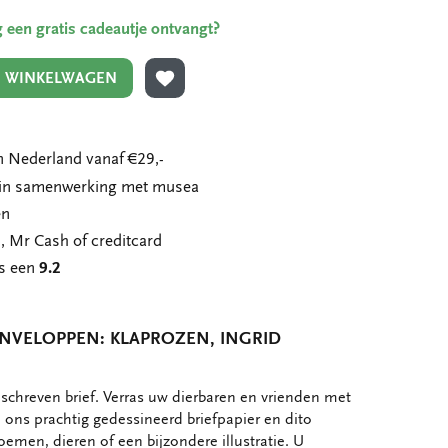
ing een gratis cadeautje ontvangt?
N WINKELWAGEN
TOEVOEGEN AAN VERLANGLIJST
 Nederland vanaf €29,-
n in samenwerking met musea
en
, Mr Cash of creditcard
ns een
9.2
ENVELOPPEN: KLAPROZEN, INGRID
schreven brief. Verras uw dierbaren en vrienden met
ons prachtig gedessineerd briefpapier en dito
oemen, dieren of een bijzondere illustratie. U