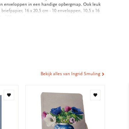
r en enveloppen in een handige opbergmap. Ook leuk
 briefpapier, 16 x 20,5 cm - 10 enveloppen, 10,5 x 16
 100 grms houtvrij papier - verpakt in stevige
baar, 18,8 x 24,4, FC bedrukt - Totale gewicht: 122
eel
ia
st
tsApp
-
ail
Bekijk alles van Ingrid Smuling
Toevoegen
Toevoegen
aan
aan
verlanglijst
verlanglijst