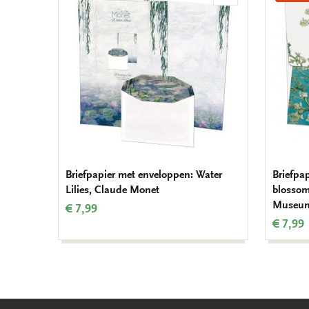
aan
verlanglijst
Briefpapier met enveloppen: Water
Briefpa
Lilies, Claude Monet
blossom
Museu
€ 7,99
€ 7,99