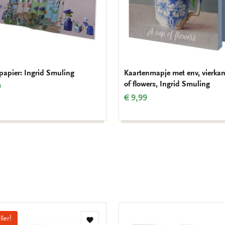
apier: Ingrid Smuling
Kaartenmapje met env, vierkan
of flowers, Ingrid Smuling
9
€ 9,99
ller!
Toevoegen