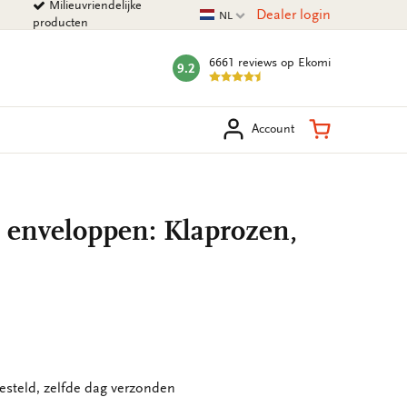
Milieuvriendelijke
Huidige taal
Dealer login
NL
producten
6661 reviews
op Ekomi
9.2
mark:
eken
Winkelman
Account
t enveloppen: Klaprozen,
esteld, zelfde dag verzonden