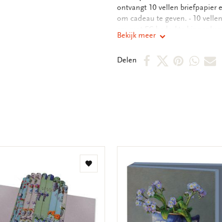
ontvangt 10 vellen briefpapie
om cadeau te geven. - 10 vellen
cm met FC bedrukte binnenkant -
Bekijk meer
kartonnen opbergmap, - hersluit
gram
Deel
Deel
Deel
Deel
D
Delen
op
op
via
via
v
Facebook
X
Pintere
Wha
E
m
Toevoegen
aan
verlanglijst