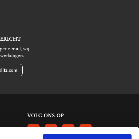
BERICHT
per e-mail, wij
 werkdagen.
litz.com
VOLG ONS OP
VOLGS ONS OP FACEBOOK
VOLG ONS OP INSTAGRAM
VOLG ONS OP LINKEDIN
VOLG ONS OP PINTERE