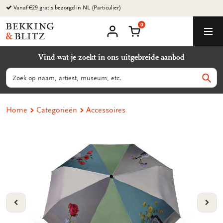
Ga
Vanaf €29 gratis bezorgd in NL (Particulier)
naar
0
content
Bekking
Winkelmand
Men
&
Mijn
account
Blitz
Vind wat je zoekt in ons uitgebreide aanbod
Uitgevers
B.V.
Zoeken
Zoek
Home
Categorieën
Accessoires
VORIGE
VOL