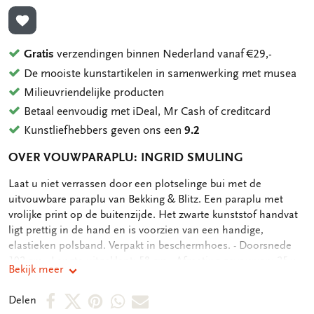
TOEVOEGEN AAN VERLANGLIJST
Gratis
verzendingen binnen Nederland vanaf €29,-
De mooiste kunstartikelen in samenwerking met musea
Milieuvriendelijke producten
Betaal eenvoudig met iDeal, Mr Cash of creditcard
Kunstliefhebbers geven ons een
9.2
OVER VOUWPARAPLU: INGRID SMULING
OMSCHRIJVING
Laat u niet verrassen door een plotselinge bui met de
uitvouwbare paraplu van Bekking & Blitz. Een paraplu met
vrolijke print op de buitenzijde. Het zwarte kunststof handvat
ligt prettig in de hand en is voorzien van een handige,
elastieken polsband. Verpakt in beschermhoes. - Doorsnede
102 cm - Lengte uitgeklapt: 58 cm - Afmeting gevouwen: 25 x
Bekijk meer
5,5 cm (h x b) - Enkele laag stof - volledig bedrukte buitenzijde
- Met elastieken polsband
Deel
Deel
Deel
Deel
Deel
Delen