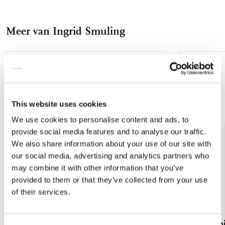
op
op
via
via
via
Facebook
X
Pinterest
WhatsApp
E-
Meer van Ingrid Smuling
mail
Toevoegen
aan
verlanglijst
This website uses cookies
We use cookies to personalise content and ads, to
provide social media features and to analyse our traffic.
We also share information about your use of our site with
our social media, advertising and analytics partners who
may combine it with other information that you’ve
provided to them or that they’ve collected from your use
of their services.
L-mapje A4 formaat: Helleborus 'Anna's
Cadeaupapie