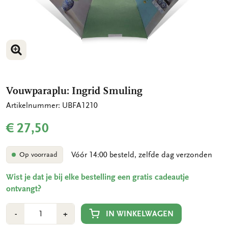
VERGROOT AFBEELDING
VERGROOT AFBEELDING
Vouwparaplu: Ingrid Smuling
Artikelnummer: UBFA1210
€ 27,50
Vóór 14:00 besteld, zelfde dag verzonden
Op voorraad
Wist je dat je bij elke bestelling een gratis cadeautje
ontvangt?
Aantal
Min
Plus
IN WINKELWAGEN
-
+
1
1