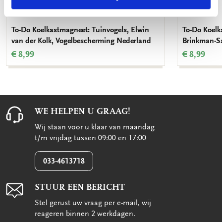
To-Do Koelkastmagneet: Tuinvogels, Elwin
To-Do Koelk
van der Kolk, Vogelbescherming Nederland
Brinkman-Sa
€ 8,99
€ 8,99
WE HELPEN U GRAAG!
Wij staan voor u klaar van maandag
t/m vrijdag tussen 09:00 en 17:00
033-4613718
STUUR EEN BERICHT
Stel gerust uw vraag per e-mail, wij
reageren binnen 2 werkdagen.