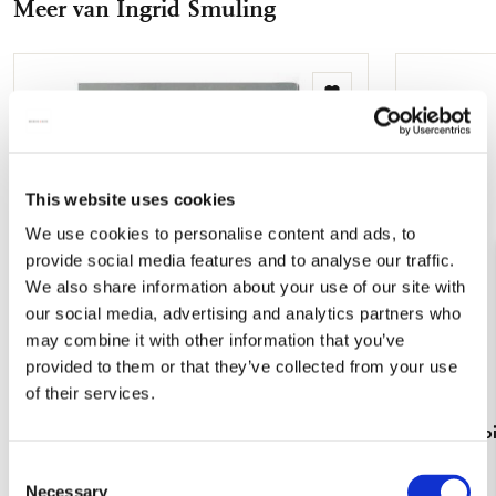
Meer van Ingrid Smuling
mail
Toevoegen
aan
verlanglijst
This website uses cookies
We use cookies to personalise content and ads, to
provide social media features and to analyse our traffic.
We also share information about your use of our site with
our social media, advertising and analytics partners who
may combine it with other information that you’ve
provided to them or that they’ve collected from your use
of their services.
L-mapje A4 formaat: Helleborus 'Anna's
Cadeaupapie
Red', Ingrid Smuling
€ 16,99
Consent
€ 3,50
Necessary