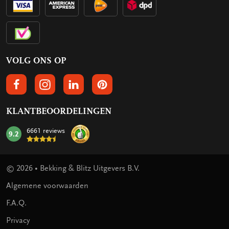
VOLG ONS OP
VOLGS ONS OP FACEBOOK
VOLG ONS OP INSTAGRAM
VOLG ONS OP LINKEDIN
VOLG ONS OP PINTEREST
KLANTBEOORDELINGEN
6661 reviews
9.2
mark:
© 2026 • Bekking & Blitz Uitgevers B.V.
Algemene voorwaarden
F.A.Q.
Privacy