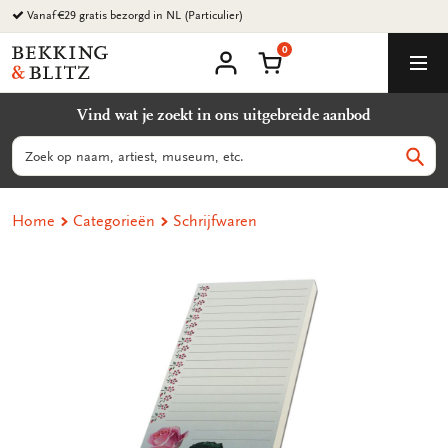
Ga
Vanaf €29 gratis bezorgd in NL (Particulier)
naar
0
content
Bekking
Winkelmand
Men
&
Mijn
account
Blitz
Vind wat je zoekt in ons uitgebreide aanbod
Uitgevers
B.V.
Zoeken
Zoek
Home
Categorieën
Schrijfwaren