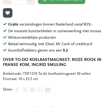
1
1
TOEVOEGEN AAN VERLANGLIJST
Gratis
verzendingen binnen Nederland vanaf €29,-
De mooiste kunstartikelen in samenwerking met musea
Milieuvriendelijke producten
Betaal eenvoudig met iDeal, Mr Cash of creditcard
Kunstliefhebbers geven ons een
9.2
OVER TO-DO KOELKASTMAGNEET: ROZE ROOS IN
FRANSE KOM, INGRID SMULING
OMSCHRIJVING
Artikelcode: TDF1210 To-do koelkastmagneet 50 vellen
Formaat: 10 x 23,5 cm
Deel
Deel
Deel
Deel
Deel
Delen
op
op
via
via
via
Facebook
X
Pinterest
WhatsApp
E-