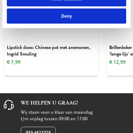
Deny
Lipstick doos: Chinese pot met anemonen,
Brillenkoker 
Ingrid Smuling
'lange lijs'
€ 7,99
€ 12,99
WE HELPEN U GRAAG!
Wij staan voor u klaar van maandag
t/m vrijdag tussen 09:00 en 17:00
033-4613718