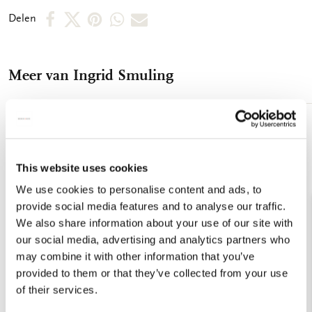
bedrukt microvezel - Binnenzijde twee spiegeltjes
Deel
Deel
Deel
Deel
Deel
Delen
op
op
via
via
via
Facebook
X
Pinterest
WhatsApp
E-
Meer van Ingrid Smuling
mail
Toevoegen
aan
verlanglijst
This website uses cookies
We use cookies to personalise content and ads, to
provide social media features and to analyse our traffic.
We also share information about your use of our site with
our social media, advertising and analytics partners who
may combine it with other information that you’ve
provided to them or that they’ve collected from your use
of their services.