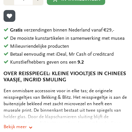
1
1
TOEVOEGEN AAN VERLANGLIJST
Gratis
verzendingen binnen Nederland vanaf €29,-
De mooiste kunstartikelen in samenwerking met musea
Milieuvriendelijke producten
Betaal eenvoudig met iDeal, Mr Cash of creditcard
Kunstliefhebbers geven ons een
9.2
OVER REISSPIEGEL: KLEINE VIOOLTJES IN CHINEES
VAASJE, INGRID SMULING
OMSCHRIJVING
Een onmisbare accessoire voor in elke tas; de originele
reisspiegeltjes van Bekking & Blitz. Het reisspiegeltje is aan de
buitenzijde bekleed met zacht microvezel en heeft een
museale print. De binnenkant bestaat uit twee spiegels van
helder glas. Door de klapscharnieren sluiting blijft de
reisspiegel stevig dicht zitten en kan deze niet beschadigen. -
Bekijk meer
Doorsnede 6,5 cm - Dikte 0,9 cm - Buitenzijde full color