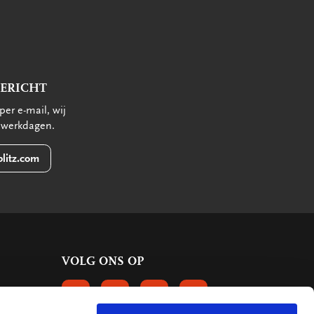
BERICHT
per e-mail, wij
 werkdagen.
litz.com
VOLG ONS OP
VOLGS ONS OP FACEBOOK
VOLG ONS OP INSTAGRAM
VOLG ONS OP LINKEDIN
VOLG ONS OP PINTERE