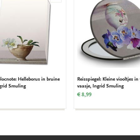
aan
verlanglijst
ocnote: Helleborus in bruine
Reisspiegel: Kleine viooltjes i
grid Smuling
vaasje, Ingrid Smuling
€ 8,99