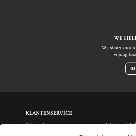
WE HEL
Wij staan voor 
vrijdag tu
03
KLANTENSERVICE
Garantie
Factuurdetai
Bestellen
Terugbetalin