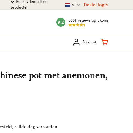
Milieuvriendelijke
Huidige taal
Dealer login
NL
producten
6661 reviews
op Ekomi
9.2
mark:
eken
Winkelman
Account
 Chinese pot met anemonen,
esteld, zelfde dag verzonden