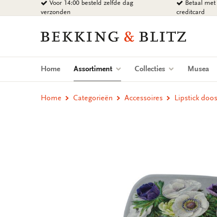
Voor 14:00 besteld zelfde dag
Betaal met 
Ga
verzonden
creditcard
naar
content
Bekking
&
Blitz
Uitgevers
(current)
Home
Assortiment
Collecties
Musea
B.V.
Home
Categorieën
Accessoires
Lipstick doo