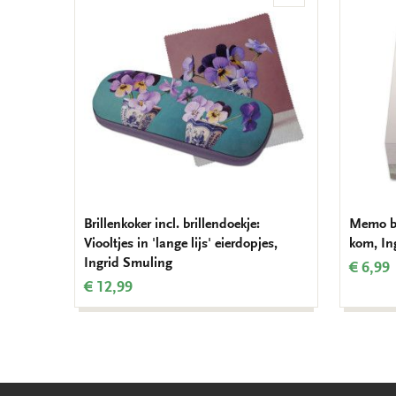
aan
verlanglijst
Brillenkoker incl. brillendoekje:
Memo bl
Viooltjes in 'lange lijs' eierdopjes,
kom, In
Ingrid Smuling
€ 6,99
€ 12,99