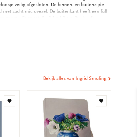
oosje veilig afgesloten. De binnen- en buitenzijde
ed met zacht microvezel. De buitenkant heeft een full
en zwart. - Formaat: 9 x 3.1 x 4.9 cm (b x h x d) -
rovezel - Spiegeltje aan binnenzijde - Stevige
eel
ia
st
tsApp
-
ail
Bekijk alles van Ingrid Smuling
Toevoegen
Toevoegen
aan
aan
verlanglijst
verlanglijst