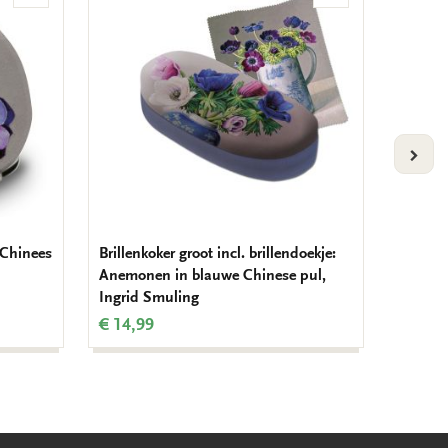
aan
aan
verlanglijst
verlanglijst
VOLG
n Chinees
Brillenkoker groot incl. brillendoekje:
Lipstic
Anemonen in blauwe Chinese pul,
Brinkm
Ingrid Smuling
€ 7,99
€ 14,99