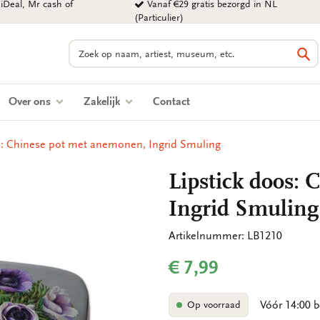
iDeal, Mr cash of
Vanaf €29 gratis bezorgd in NL
(Particulier)
Zoeken
Zo
Over ons
Zakelijk
Contact
s: Chinese pot met anemonen, Ingrid Smuling
Lipstick doos:
Ingrid Smuling
Artikelnummer: LB1210
€ 7,99
Vóór 14:00 b
Op voorraad