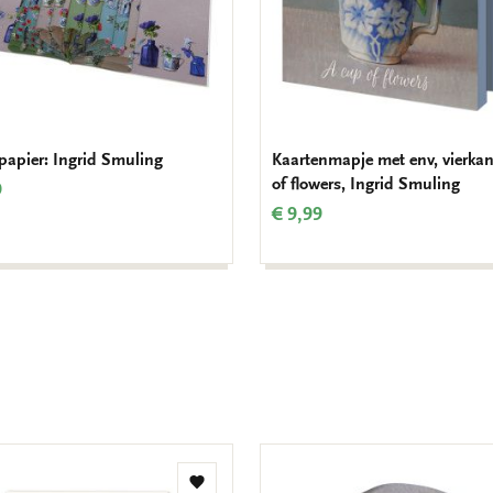
apier: Ingrid Smuling
Kaartenmapje met env, vierkan
of flowers, Ingrid Smuling
9
€ 9,99
Toevoegen