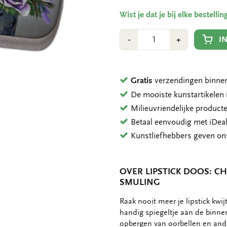
Wist je dat je bij elke bestell
Aantal
Min
Plus
I
-
+
1
1
Gratis
verzendingen binnen
De mooiste kunstartikele
Milieuvriendelijke product
Betaal eenvoudig met iDeal
Kunstliefhebbers geven o
OVER LIPSTICK DOOS: C
SMULING
OMSCHRIJVING
Raak nooit meer je lipstick kwij
handig spiegeltje aan de binnen
opbergen van oorbellen en ande