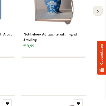
VOLG
t: A cup
Notitieboek A6, zachte kaft: Ingrid
Servett
Smuling
Smulin
€ 9,99
€ 3,99
Cadeaukiezer
Toevoegen
Toevoegen