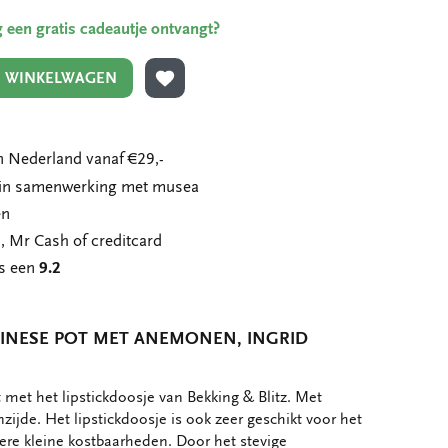
ing een gratis cadeautje ontvangt?
N WINKELWAGEN
TOEVOEGEN AAN VERLANGLIJST
 Nederland vanaf €29,-
n in samenwerking met musea
en
, Mr Cash of creditcard
ns een
9.2
HINESE POT MET ANEMONEN, INGRID
t met het lipstickdoosje van Bekking & Blitz. Met
zijde. Het lipstickdoosje is ook zeer geschikt voor het
re kleine kostbaarheden. Door het stevige