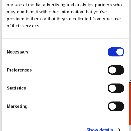
our social media, advertising and analytics partners who
verlanglijst
may combine it with other information that you’ve
provided to them or that they’ve collected from your use
of their services.
Consent
Necessary
Selection
Preferences
L-mapje A4 formaat: Helleborus 'Anna's
Cadeaupapie
Statistics
Red', Ingrid Smuling
Cadeaukiezer
€ 16,99
€ 3,50
Marketing
Bekijk alles van Ingrid Smuling
Show details