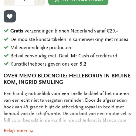
1
1
TOEVOEGEN AAN VERLANGLIJST
Gratis
verzendingen binnen Nederland vanaf €29,-
De mooiste kunstartikelen in samenwerking met musea
Milieuvriendelijke producten
Betaal eenvoudig met iDeal, Mr Cash of creditcard
Kunstliefhebbers geven ons een
9.2
OVER MEMO BLOCNOTE: HELLEBORUS IN BRUINE
KOM, INGRID SMULING
OMSCHRIJVING
Een handig notitieblok voor een snelle krabbel of het noteren
van een echt niet te vergeten reminder. Door de afgesneden
hoek van 45 graden blijft de afbeelding royaal in beeld met
behoud van de schijfruimte. De voorkant van een notitie-vel is
full color bedrukt in de kantlijn, de achterkant is blanco voor
nog meer schrijfruimte. De vellen van het Memo blocnote zijn
Bekijk meer
stevig vastgelijmd en toch heel gemakkelijk, zonder scheuren,