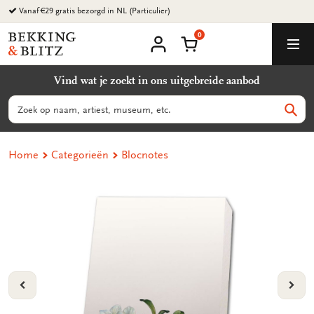
Ga
Vanaf €29 gratis bezorgd in NL (Particulier)
naar
0
content
Bekking
Winkelmand
Men
&
Mijn
account
Blitz
Vind wat je zoekt in ons uitgebreide aanbod
Uitgevers
B.V.
Zoeken
Zoek
Home
Categorieën
Blocnotes
VORIGE
VOL