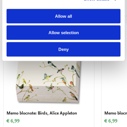
Andere klanten bekeken ook
Allow all
Kadotip!
Toevoegen
Allow selection
aan
verlanglijst
Deny
Memo blocnote: Birds, Alice Appleton
Memo blocno
€ 6,99
€ 6,99