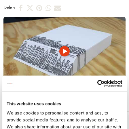
te verwijderen van het blok. - 9,5 x 13,5 cm - 164 blaadjes -
Deel
Deel
Deel
Deel
Deel
Delen
gelijmd - 100 grms houtvrij, off white papier - Gewicht: 180
op
op
via
via
via
gram
Facebook
X
Pinterest
WhatsApp
E-
mail
Video
afspelen
Meer van Ingrid Smuling
This website uses cookies
We use cookies to personalise content and ads, to
provide social media features and to analyse our traffic.
Toevoegen
We also share information about your use of our site with
aan