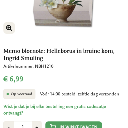
VERGROOT AFBEELDING
VERGROOT AFBEELDING
Memo blocnote: Helleborus in bruine kom,
Ingrid Smuling
Artikelnummer: NBH1210
€ 6,99
Vóór 14:00 besteld, zelfde dag verzonden
Op voorraad
Wist je dat je bij elke bestelling een gratis cadeautje
ontvangt?
Aantal
Min
Plus
IN WINKELWAGEN
-
+