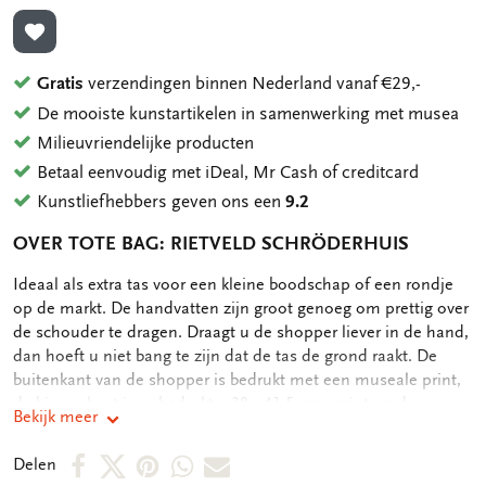
TOEVOEGEN AAN VERLANGLIJST
Gratis
verzendingen binnen Nederland vanaf €29,-
De mooiste kunstartikelen in samenwerking met musea
Milieuvriendelijke producten
Betaal eenvoudig met iDeal, Mr Cash of creditcard
Kunstliefhebbers geven ons een
9.2
OVER TOTE BAG: RIETVELD SCHRÖDERHUIS
OMSCHRIJVING
Ideaal als extra tas voor een kleine boodschap of een rondje
op de markt. De handvatten zijn groot genoeg om prettig over
de schouder te dragen. Draagt u de shopper liever in de hand,
dan hoeft u niet bang te zijn dat de tas de grond raakt. De
buitenkant van de shopper is bedrukt met een museale print,
de binnenkant is onbedrukt. - 38 x 41,5 cm - print op de
Bekijk meer
buitenkant - 134 gram
Deel
Deel
Deel
Deel
Deel
Delen