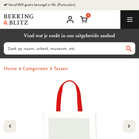
Ga
Vanaf €29 gratis bezorgd in NL (Particulier)
naar
0
content
Bekking
Winkelmand
Men
&
Mijn
account
Blitz
Vind wat je zoekt in ons uitgebreide aanbod
Uitgevers
B.V.
Zoeken
Zoek
Home
Categorieën
Tassen
VORIGE
VOL