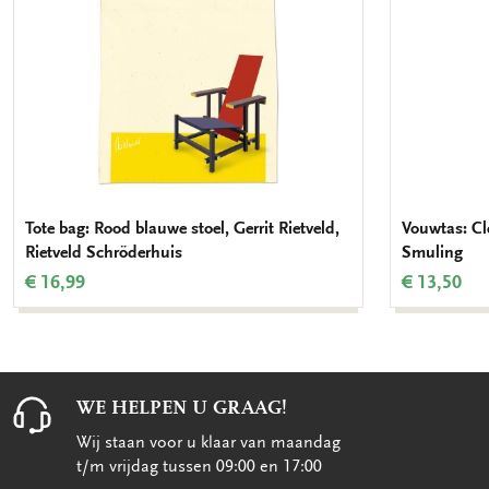
Tote bag: Rood blauwe stoel, Gerrit Rietveld,
Vouwtas: Cl
Rietveld Schröderhuis
Smuling
€ 16,99
€ 13,50
WE HELPEN U GRAAG!
Wij staan voor u klaar van maandag
t/m vrijdag tussen 09:00 en 17:00