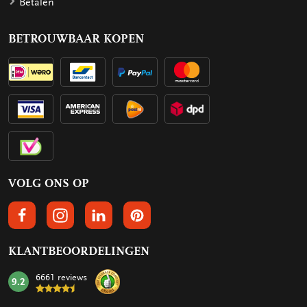
Betalen
BETROUWBAAR KOPEN
VOLG ONS OP
VOLGS ONS OP FACEBOOK
VOLG ONS OP INSTAGRAM
VOLG ONS OP LINKEDIN
VOLG ONS OP PINTEREST
KLANTBEOORDELINGEN
6661 reviews
9.2
mark: