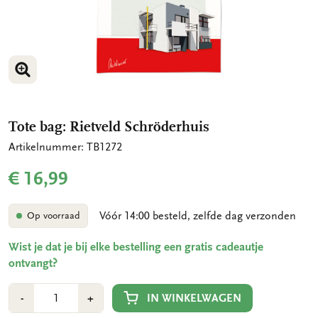
VERGROOT AFBEELDING
VERGROOT AFBEELDING
Tote bag: Rietveld Schröderhuis
Artikelnummer: TB1272
€ 16,99
Vóór 14:00 besteld, zelfde dag verzonden
Op voorraad
Wist je dat je bij elke bestelling een gratis cadeautje
ontvangt?
Aantal
Min
Plus
IN WINKELWAGEN
-
+
1
1