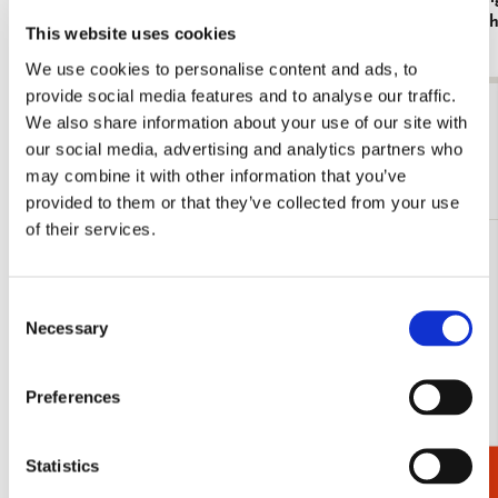
Rietveld Schröderhuis
Rietveld Sc
This website uses cookies
€ 16,99
€ 16,99
We use cookies to personalise content and ads, to
provide social media features and to analyse our traffic.
Bekijk alles van Gerrit Rietveld
We also share information about your use of our site with
our social media, advertising and analytics partners who
Meer van Rietveld Schröderhuis
may combine it with other information that you’ve
provided to them or that they’ve collected from your use
of their services.
Toevoegen
aan
Consent
verlanglijst
Necessary
Selection
Preferences
Statistics