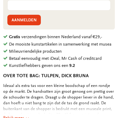
AANMELDEN
Gratis
verzendingen binnen Nederland vanaf €29,-
De mooiste kunstartikelen in samenwerking met musea
Milieuvriendelijke producten
Betaal eenvoudig met iDeal, Mr Cash of creditcard
Kunstliefhebbers geven ons een
9.2
OVER TOTE BAG: TULPEN, DICK BRUNA
OMSCHRIJVING
Ideaal als extra tas voor een kleine boodschap of een rondje
op de markt. De handvatten zijn groot genoeg om prettig over
de schouder te dragen. Draagt u de shopper liever in de hand,
dan hoeft u niet bang te zijn dat de tas de grond raakt. De
buitenkant van de shopper is bedrukt met een museale print,
de binnenkant is onbedrukt. - 38 x 41,5 cm - print op de
Bekijk meer