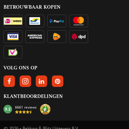
BETROUWBAAR KOPEN
VOLG ONS OP
VOLGS ONS OP FACEBOOK
VOLG ONS OP INSTAGRAM
VOLG ONS OP LINKEDIN
VOLG ONS OP PINTEREST
KLANTBEOORDELINGEN
6661 reviews
9.2
mark:
© 2026 • Bekking & Blitz Uitgevers B.V.