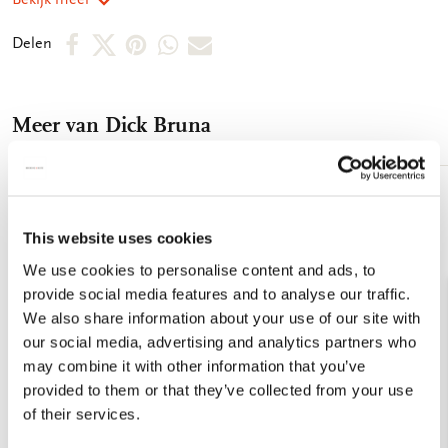
buitenkant - 134 gram
Deel
Deel
Deel
Deel
Deel
Delen
op
op
via
via
via
Facebook
X
Pinterest
WhatsApp
E-
Meer van Dick Bruna
mail
Toevoegen
aan
This website uses cookies
verlanglijst
We use cookies to personalise content and ads, to
provide social media features and to analyse our traffic.
We also share information about your use of our site with
our social media, advertising and analytics partners who
may combine it with other information that you’ve
provided to them or that they’ve collected from your use
of their services.