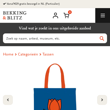
Ga
Vanaf €29 gratis bezorgd in NL (Particulier)
naar
0
content
Bekking
Winkelmand
Men
&
Mijn
account
Blitz
Vind wat je zoekt in ons uitgebreide aanbod
Uitgevers
B.V.
Zoeken
Zoek
Home
Categorieën
Tassen
VORIGE
VOL