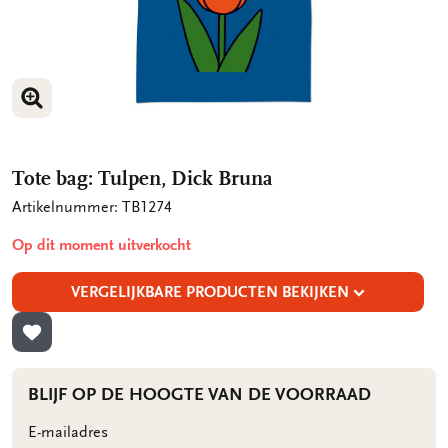
VERGROOT AFBEELDING
VERGROOT AFBEELDING
Tote bag: Tulpen, Dick Bruna
Artikelnummer: TB1274
Op dit moment uitverkocht
VERGELIJKBARE PRODUCTEN BEKIJKEN
TOEVOEGEN AAN VERLANGLIJST
BLIJF OP DE HOOGTE VAN DE VOORRAAD
E-mailadres