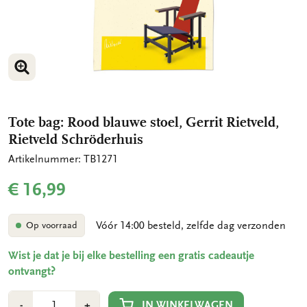
VERGROOT AFBEELDING
VERGROOT AFBEELDING
Tote bag: Rood blauwe stoel, Gerrit Rietveld,
Rietveld Schröderhuis
Artikelnummer: TB1271
€ 16,99
Vóór 14:00 besteld, zelfde dag verzonden
Op voorraad
Wist je dat je bij elke bestelling een gratis cadeautje
ontvangt?
Aantal
Min
Plus
IN WINKELWAGEN
-
+