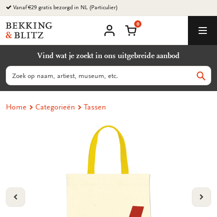
Ga
Vanaf €29 gratis bezorgd in NL (Particulier)
naar
0
content
Bekking
Winkelmand
Men
&
Mijn
account
Blitz
Vind wat je zoekt in ons uitgebreide aanbod
Uitgevers
B.V.
Zoeken
Zoek
Home
Categorieën
Tassen
VORIGE
VOL