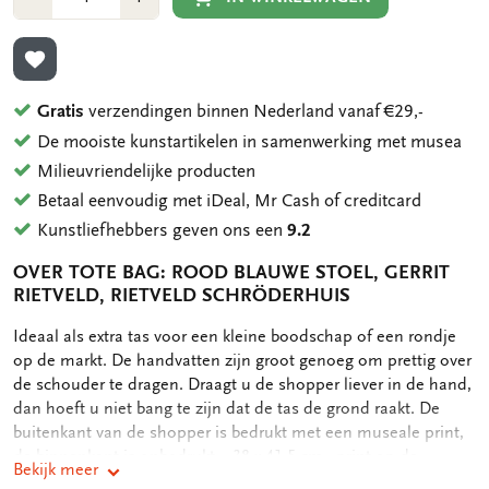
1
1
TOEVOEGEN AAN VERLANGLIJST
Gratis
verzendingen binnen Nederland vanaf €29,-
De mooiste kunstartikelen in samenwerking met musea
Milieuvriendelijke producten
Betaal eenvoudig met iDeal, Mr Cash of creditcard
Kunstliefhebbers geven ons een
9.2
OVER TOTE BAG: ROOD BLAUWE STOEL, GERRIT
RIETVELD, RIETVELD SCHRÖDERHUIS
OMSCHRIJVING
Ideaal als extra tas voor een kleine boodschap of een rondje
op de markt. De handvatten zijn groot genoeg om prettig over
de schouder te dragen. Draagt u de shopper liever in de hand,
dan hoeft u niet bang te zijn dat de tas de grond raakt. De
buitenkant van de shopper is bedrukt met een museale print,
de binnenkant is onbedrukt. - 38 x 41,5 cm - print op de
Bekijk meer
buitenkant - 134 gram