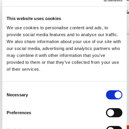
Tote bag: Zig zag stoel, Gerrit Rietveld,
Tote bag: R
This website uses cookies
Rietveld Schröderhuis
€ 16,99
€ 16,99
We use cookies to personalise content and ads, to
provide social media features and to analyse our traffic.
We also share information about your use of our site with
Bekijk alles van Gerrit Rietveld
our social media, advertising and analytics partners who
may combine it with other information that you’ve
Meer van Rietveld Schröderhuis
provided to them or that they’ve collected from your use
of their services.
Toevoegen
aan
Consent
verlanglijst
Necessary
Selection
Preferences