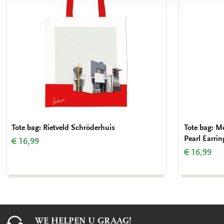
Tote bag: Rietveld Schröderhuis
Tote bag: Me
Pearl Earrin
€ 16,99
€ 16,99
WE HELPEN U GRAAG!