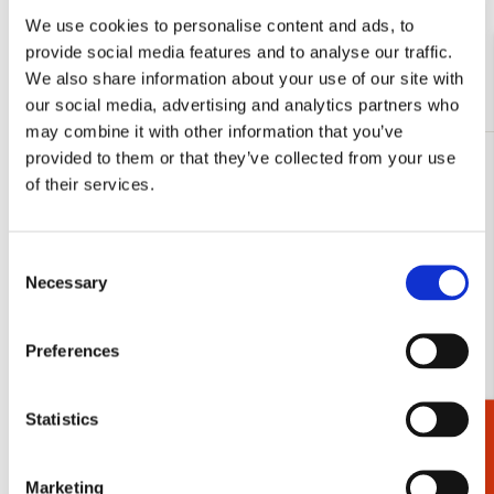
We use cookies to personalise content and ads, to
Bekijk alles van Gerrit Rietveld
provide social media features and to analyse our traffic.
We also share information about your use of our site with
Meer van Rietveld Schröderhuis
our social media, advertising and analytics partners who
may combine it with other information that you’ve
provided to them or that they’ve collected from your use
Toevoegen
of their services.
aan
verlanglijst
Consent
Necessary
Selection
Preferences
Statistics
Cadeaukiezer
Marketing