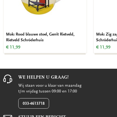
Mok: Rood blauwe stoel, Gerrit Rietveld,
Mok: Zig zag
Rietveld Schröderhuis
Schröderhu
€ 11,99
€ 11,99
WE HELPEN U GRAAG!
Wij staan voor u klaar van maandag
t/m vrijdag tussen 09:00 en 17:00
033-4613718