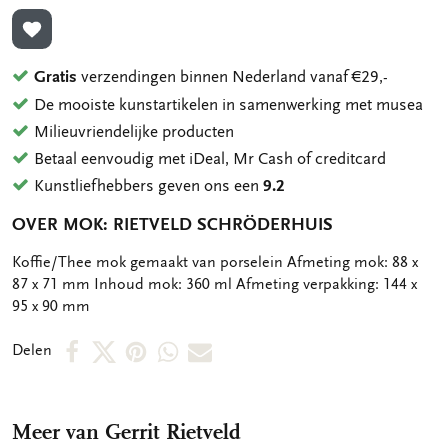
TOEVOEGEN AAN VERLANGLIJST
Gratis
verzendingen binnen Nederland vanaf €29,-
De mooiste kunstartikelen in samenwerking met musea
Milieuvriendelijke producten
Betaal eenvoudig met iDeal, Mr Cash of creditcard
Kunstliefhebbers geven ons een
9.2
OVER MOK: RIETVELD SCHRÖDERHUIS
OMSCHRIJVING
Koffie/Thee mok gemaakt van porselein Afmeting mok: 88 x
87 x 71 mm Inhoud mok: 360 ml Afmeting verpakking: 144 x
95 x 90 mm
Deel
Deel
Deel
Deel
Deel
Delen
op
op
via
via
via
Facebook
X
Pinterest
WhatsApp
E-
Meer van Gerrit Rietveld
mail