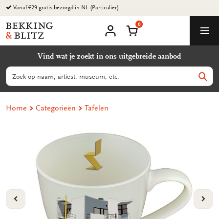
Ga
Vanaf €29 gratis bezorgd in NL (Particulier)
naar
0
content
Bekking
Winkelmand
Men
&
Mijn
account
Blitz
Vind wat je zoekt in ons uitgebreide aanbod
Uitgevers
B.V.
Zoeken
Zoek
Home
Categorieën
Tafelen
VORIGE
VOL