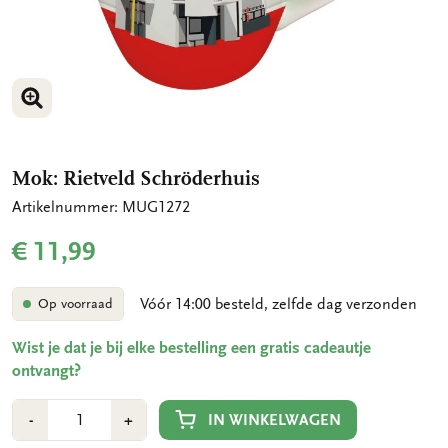
VERGROOT AFBEELDING
VERGROOT AFBEELDING
Mok: Rietveld Schröderhuis
Artikelnummer: MUG1272
€ 11,99
Vóór 14:00 besteld, zelfde dag verzonden
Op voorraad
Wist je dat je bij elke bestelling een gratis cadeautje
ontvangt?
Aantal
Min
Plus
IN WINKELWAGEN
-
+
1
1