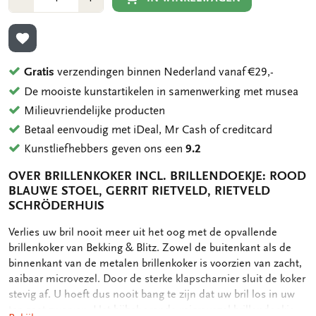
1
1
TOEVOEGEN AAN VERLANGLIJST
Gratis
verzendingen binnen Nederland vanaf €29,-
De mooiste kunstartikelen in samenwerking met musea
Milieuvriendelijke producten
Betaal eenvoudig met iDeal, Mr Cash of creditcard
Kunstliefhebbers geven ons een
9.2
OVER BRILLENKOKER INCL. BRILLENDOEKJE: ROOD
BLAUWE STOEL, GERRIT RIETVELD, RIETVELD
SCHRÖDERHUIS
OMSCHRIJVING
Verlies uw bril nooit meer uit het oog met de opvallende
brillenkoker van Bekking & Blitz. Zowel de buitenkant als de
binnenkant van de metalen brillenkoker is voorzien van zacht,
aaibaar microvezel. Door de sterke klapscharnier sluit de koker
stevig af. U hoeft dus nooit bang te zijn dat uw bril los in uw
tas gaat zwerven. Het bijbehorende microvezel brillendoekje