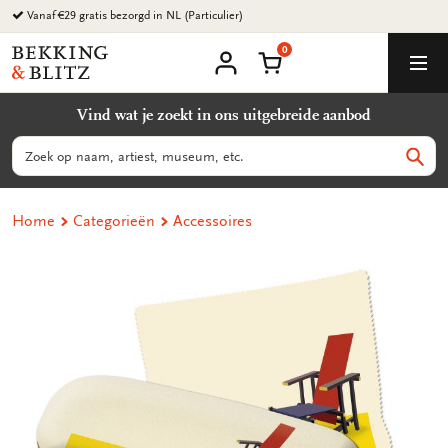
Ga
Vanaf €29 gratis bezorgd in NL (Particulier)
naar
0
content
Bekking
Winkelmand
Men
&
Mijn
account
Blitz
Vind wat je zoekt in ons uitgebreide aanbod
Uitgevers
B.V.
Zoeken
Zoek
Home
Categorieën
Accessoires