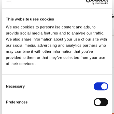
Tote bag: Zig zag stoel, Gerrit Rietveld,
Tote bag: R
This website uses cookies
Rietveld Schröderhuis
€ 16,99
We use cookies to personalise content and ads, to
€ 16,99
provide social media features and to analyse our traffic.
We also share information about your use of our site with
Bekijk alles van Gerrit Rietveld
our social media, advertising and analytics partners who
may combine it with other information that you’ve
Meer van Rietveld Schröderhuis
provided to them or that they’ve collected from your use
of their services.
Toevoegen
Consent
aan
Necessary
verlanglijst
Selection
Preferences