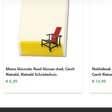
verlanglijst
Memo blocnote: Rood blauwe stoel, Gerrit
Notitieboek 
Rietveld, Rietveld Schröderhuis
Gerrit Rietv
€ 6,99
€ 14,99