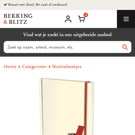
Ga
Betaal met iDeal, Mr cash of creditcard
naar
0
content
Bekking
Winkelmand
Men
&
Mijn
account
Blitz
Vind wat je zoekt in ons uitgebreide aanbod
Uitgevers
B.V.
Zoeken
Zoek
Home
Categorieën
Notitieboekjes