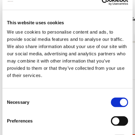
Tote bag: Zig zag stoel, Gerrit Rietveld,
Tote bag: R
This website uses cookies
Rietveld Schröderhuis
€ 16,99
We use cookies to personalise content and ads, to
€ 16,99
provide social media features and to analyse our traffic.
We also share information about your use of our site with
Bekijk alles van Gerrit Rietveld
our social media, advertising and analytics partners who
may combine it with other information that you’ve
Meer van Rietveld Schröderhuis
provided to them or that they’ve collected from your use
of their services.
Toevoegen
Consent
aan
Necessary
verlanglijst
Selection
Preferences