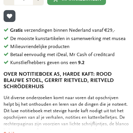
1
1
TOEVOEGEN AAN VERLANGLIJST
Gratis
verzendingen binnen Nederland vanaf €29,-
De mooiste kunstartikelen in samenwerking met musea
Milieuvriendelijke producten
Betaal eenvoudig met iDeal, Mr Cash of creditcard
Kunstliefhebbers geven ons een
9.2
OVER NOTITIEBOEK A5, HARDE KAFT: ROOD
BLAUWE STOEL, GERRIT RIETVELD, RIETVELD
SCHRÖDERHUIS
OMSCHRIJVING
Uit diverse onderzoeken komt naar voren dat opschrijven
helpt bij het onthouden en leren van de dingen die je noteert.
Dit luxe notitieboek met stevige harde kaft nodigt uit tot het
opschrijven van al je verhalen, notities en kattenbelletjes. De
rechterpaginas zijn voorzien van lichte schrijflijntjes, de blanco
linkerpagina geeft ruimte voor schetsen, mindmappen en