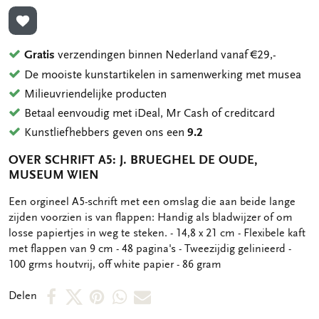
TOEVOEGEN AAN VERLANGLIJST
Gratis
verzendingen binnen Nederland vanaf €29,-
De mooiste kunstartikelen in samenwerking met musea
Milieuvriendelijke producten
Betaal eenvoudig met iDeal, Mr Cash of creditcard
Kunstliefhebbers geven ons een
9.2
OVER SCHRIFT A5: J. BRUEGHEL DE OUDE,
MUSEUM WIEN
OMSCHRIJVING
Een orgineel A5-schrift met een omslag die aan beide lange
zijden voorzien is van flappen: Handig als bladwijzer of om
losse papiertjes in weg te steken. - 14,8 x 21 cm - Flexibele kaft
met flappen van 9 cm - 48 pagina's - Tweezijdig gelinieerd -
100 grms houtvrij, off white papier - 86 gram
Deel
Deel
Deel
Deel
Deel
Delen
op
op
via
via
via