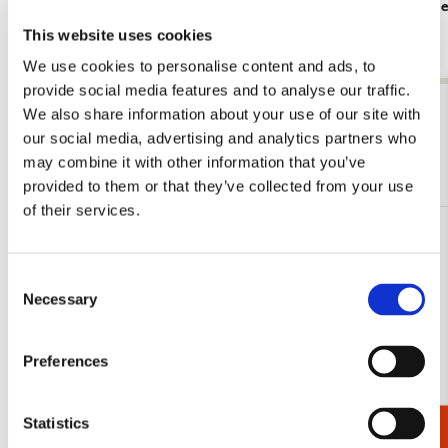
Vogelbesch
€ 6,99
€ 6,99
This website uses cookies
We use cookies to personalise content and ads, to
provide social media features and to analyse our traffic.
Bekijk alles van Schrijfwaren
We also share information about your use of our site with
our social media, advertising and analytics partners who
may combine it with other information that you’ve
Meer van Schriften A5-formaat
provided to them or that they’ve collected from your use
of their services.
Toevoegen
aan
Consent
verlanglijst
Necessary
Selection
Preferences
Statistics