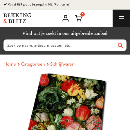
Ga
Vanaf €29 gratis bezorgd in NL (Particulier)
naar
0
content
Bekking
Winkelmand
Men
&
Mijn
account
Blitz
Vind wat je zoekt in ons uitgebreide aanbod
Uitgevers
B.V.
Zoeken
Zoek
Home
Categorieën
Schrijfwaren