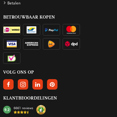
Betalen
BETROUWBAAR KOPEN
VOLG ONS OP
VOLGS ONS OP FACEBOOK
VOLG ONS OP INSTAGRAM
VOLG ONS OP LINKEDIN
VOLG ONS OP PINTEREST
KLANTBEOORDELINGEN
6661 reviews
9.2
mark: