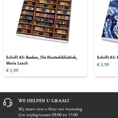
Schrift A5: Boeken, Die Klosterbibliothek,
Schrift A5: 
Maria Laach
€ 3,99
€ 3,99
WE HELPEN U GRAAG!
Wij staan voor u klaar van maandag
t/m vrijdag tussen 09:00 en 17:00