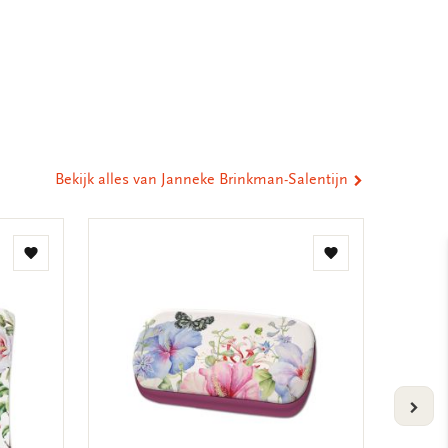
eel
ia
st
tsApp
-
ail
Bekijk alles van Janneke Brinkman-Salentijn
Toevoegen
Toevoegen
aan
aan
verlanglijst
verlanglijst
VOLG