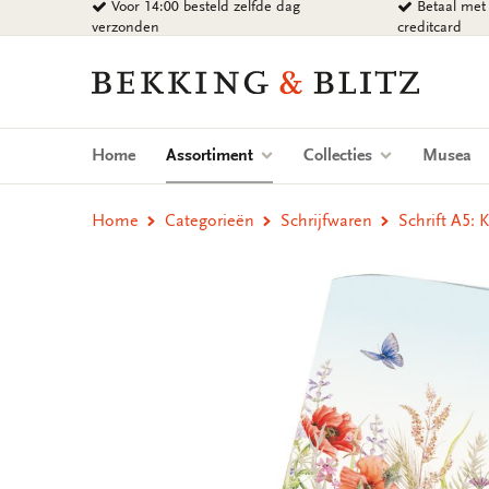
Voor 14:00 besteld zelfde dag
Betaal met 
Ga
verzonden
creditcard
naar
content
Bekking
&
Blitz
Uitgevers
(current)
Home
Assortiment
Collecties
Musea
B.V.
Home
Categorieën
Schrijfwaren
Schrift A5: 