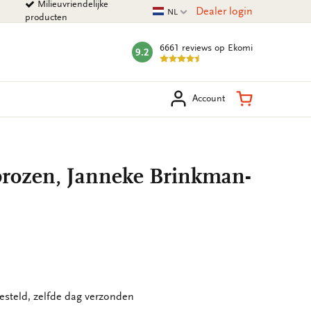
Milieuvriendelijke
Huidige taal
Dealer login
NL
producten
6661 reviews
op Ekomi
9.2
mark:
eken
Winkelman
Account
aprozen, Janneke Brinkman-
esteld, zelfde dag verzonden