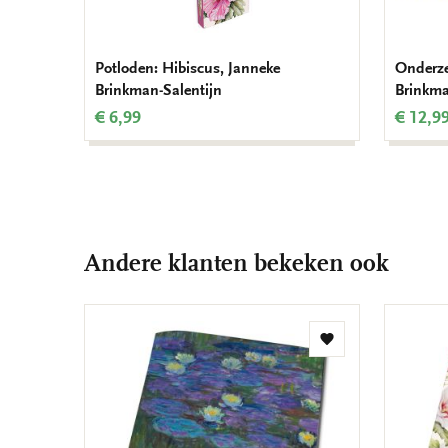
Potloden: Hibiscus, Janneke
Onderze
Brinkman-Salentijn
Brinkma
€ 6,99
€ 12,9
Andere klanten bekeken ook
Toevoegen
aan
verlanglijst