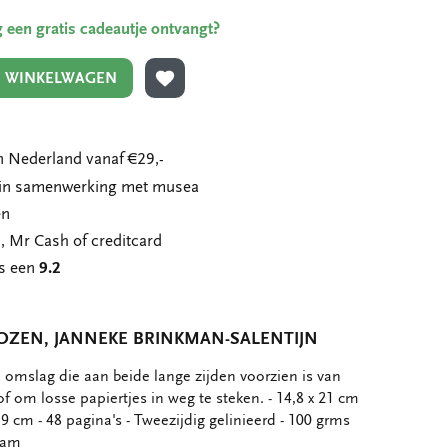
ing een gratis cadeautje ontvangt?
N WINKELWAGEN
TOEVOEGEN AAN VERLANGLIJST
 Nederland vanaf €29,-
n in samenwerking met musea
en
, Mr Cash of creditcard
ns een
9.2
ROZEN, JANNEKE BRINKMAN-SALENTIJN
 omslag die aan beide lange zijden voorzien is van
of om losse papiertjes in weg te steken. - 14,8 x 21 cm
 9 cm - 48 pagina's - Tweezijdig gelinieerd - 100 grms
gram