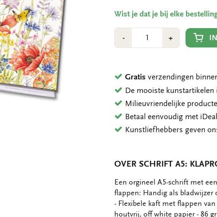
Wist je dat je bij elke bestell
Aantal
Min
Plus
I
-
+
1
1
Gratis
verzendingen binnen
De mooiste kunstartikele
Milieuvriendelijke product
Betaal eenvoudig met iDeal
Kunstliefhebbers geven o
OVER SCHRIFT A5: KLAP
OMSCHRIJVING
Een orgineel A5-schrift met een
flappen: Handig als bladwijzer 
- Flexibele kaft met flappen van
houtvrij, off white papier - 86 