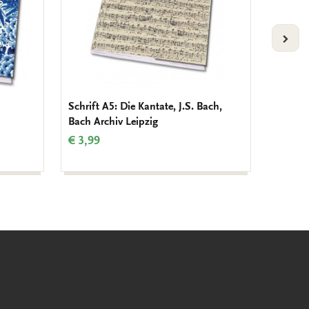
VOLG
Schrift A5: Die Kantate, J.S. Bach,
Schrift
Bach Archiv Leipzig
Kloster
€ 3,99
€ 3,99