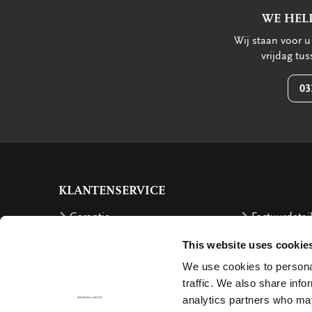
WE HEL
Wij staan voor 
vrijdag tu
03
KLANTENSERVICE
Garantie
Factuurdetai
Bestellen
Terugbetalin
This website uses cookie
Verzendkosten
Klachten
We use cookies to personal
traffic. We also share info
Bestelling retourneren
Annuleren
analytics partners who may
Bezorging
Contact