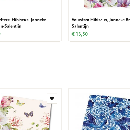
tters: Hibiscus, Janneke
Vouwtas: Hibiscus, Janneke B
n-Salentijn
Salentijn
9
€ 13,50
Toevoegen
aan
verlanglijst