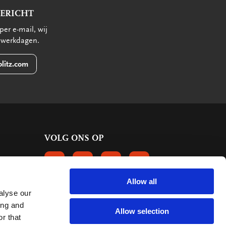
BERICHT
per e-mail, wij
 werkdagen.
litz.com
VOLG ONS OP
VOLGS ONS OP FACEBOOK
VOLG ONS OP INSTAGRAM
VOLG ONS OP LINKEDIN
VOLG ONS OP PINTERE
Allow all
alyse our
KLANTBEOORDELINGEN
ing and
Allow selection
r that
6661 reviews
9.2