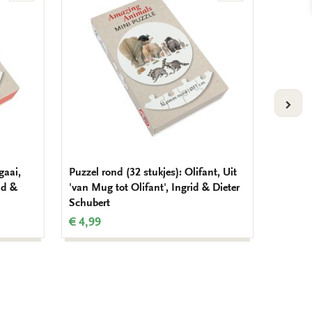
aan
aan
verlanglijst
verlanglijst
VOLG
gaai,
Puzzel rond (32 stukjes): Olifant, Uit
L-mapje
id &
'van Mug tot Olifant', Ingrid & Dieter
Olifant
Schubert
€ 3,50
€ 4,99