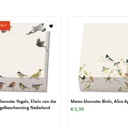
ller!
Toevoegen
aan
verlanglijst
ocnote: Vogels, Elwin van der
Memo blocnote: Birds, Alice A
ogelbescherming Nederland
€ 6,99