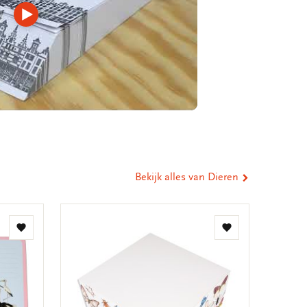
Video
afspelen
Bekijk alles van Dieren
Toevoegen
Toevoegen
aan
aan
verlanglijst
verlanglijst