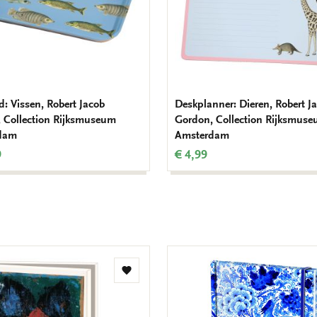
d: Vissen, Robert Jacob
Deskplanner: Dieren, Robert J
 Collection Rijksmuseum
Gordon, Collection Rijksmus
dam
Amsterdam
9
€ 4,99
Toevoegen
aan
verlanglijst