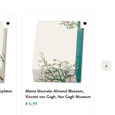
Toevoegen
Toevoegen
aan
aan
verlanglijst
verlanglijst
VOLG
ppleton
Memo blocnote: Almond Blossom,
Memo bl
Vincent van Gogh, Van Gogh Museum
Monet
€ 6,99
€ 6,99