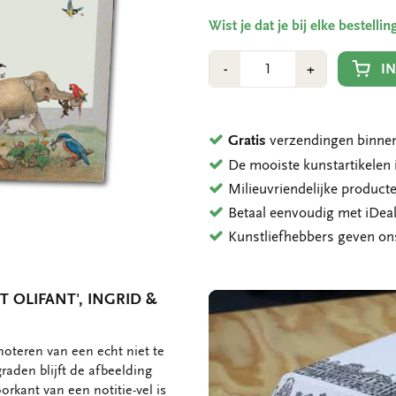
Wist je dat je bij elke bestell
Aantal
Min
Plus
I
-
+
1
1
Gratis
verzendingen binnen
De mooiste kunstartikele
Milieuvriendelijke product
Betaal eenvoudig met iDeal
Kunstliefhebbers geven o
 OLIFANT', INGRID &
noteren van een echt niet te
aden blijft de afbeelding
rkant van een notitie-vel is