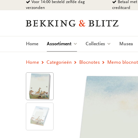
Voor 14:00 besteld zelfde dag
Betaal met 
Ga
verzonden
creditcard
naar
content
Bekking
&
Blitz
Uitgevers
(current)
Home
Assortiment
Collecties
Musea
B.V.
Home
Categorieën
Blocnotes
Memo blocnote: