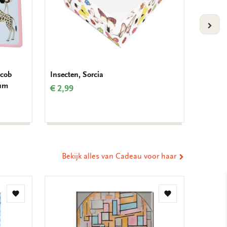
VOLG
acob
Insecten, Sorcia
Dieren,
eum
Collec
€ 2,99
€ 2,99
Bekijk alles van Cadeau voor haar
Toevoegen
Toevoegen
aan
aan
verlanglijst
verlanglijst