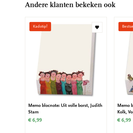
Andere klanten bekeken ook
Kadotip!
Bestse
Toevoegen
aan
verlanglijst
Memo blocnote: Uit volle borst, Judith
Memo bl
Stam
Kolk, V
€ 6,99
€ 6,99