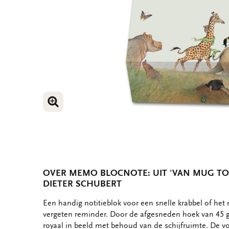
VERGROOT AFBEELDING
VERGROOT AFBEELDING
OVER MEMO BLOCNOTE: UIT 'VAN MUG TOT
DIETER SCHUBERT
OMSCHRIJVING
Een handig notitieblok voor een snelle krabbel of het 
vergeten reminder. Door de afgesneden hoek van 45 gr
royaal in beeld met behoud van de schijfruimte. De voo