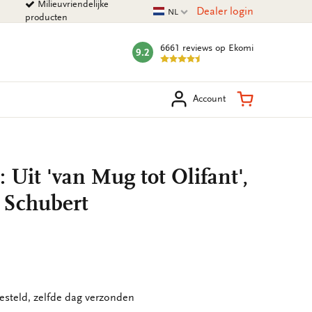
Milieuvriendelijke
Huidige taal
Dealer login
NL
producten
6661 reviews
op Ekomi
9.2
mark:
eken
Winkelman
Account
Uit 'van Mug tot Olifant',
 Schubert
esteld, zelfde dag verzonden