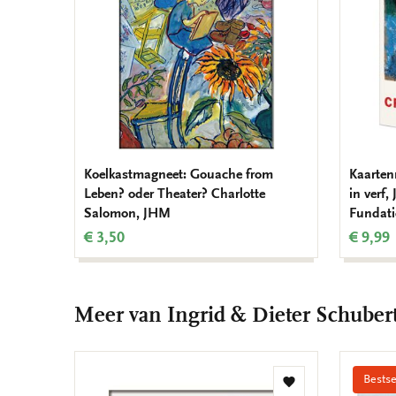
Koelkastmagneet: Gouache from
Kaarten
Leben? oder Theater? Charlotte
in verf
Salomon, JHM
Fundati
€ 3,50
€ 9,99
Meer van Ingrid & Dieter Schuber
Bestse
Toevoegen