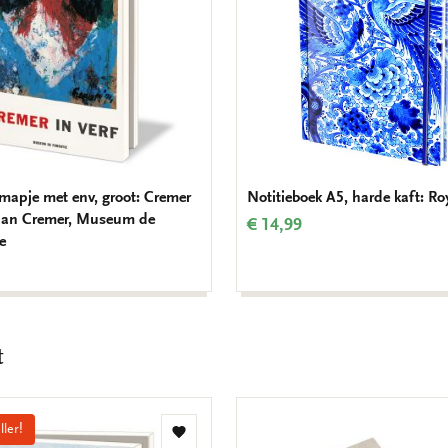
mapje met env, groot: Cremer
Notitieboek A5, harde kaft: Ro
, Jan Cremer, Museum de
€ 14,99
e
t
ller!
Toevoegen