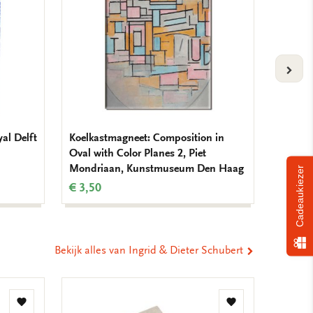
VOLG
yal Delft
Koelkastmagneet: Composition in
Koelkas
Oval with Color Planes 2, Piet
Mondr
Mondriaan, Kunstmuseum Den Haag
Cadeaukiezer
€ 3,50
€ 3,50
Bekijk alles van Ingrid & Dieter Schubert
Toevoegen
Toevoegen