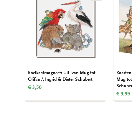
aan
verlanglijst
Koelkastmagneet: Uit 'van Mug tot
Kaarten
Olifant', Ingrid & Dieter Schubert
Mug tot 
Schuber
€ 3,50
€ 9,99