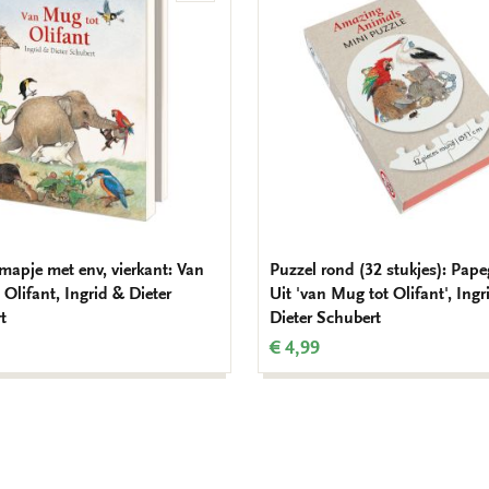
aan
verlanglijst
mapje met env, vierkant: Van
Puzzel rond (32 stukjes): Pape
Olifant, Ingrid & Dieter
Uit 'van Mug tot Olifant', Ingr
t
Dieter Schubert
€ 4,99