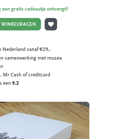
ing een gratis cadeautje ontvangt?
N WINKELWAGEN
TOEVOEGEN AAN VERLANGLIJST
 Nederland vanaf €29,-
n in samenwerking met musea
en
, Mr Cash of creditcard
ns een
9.2