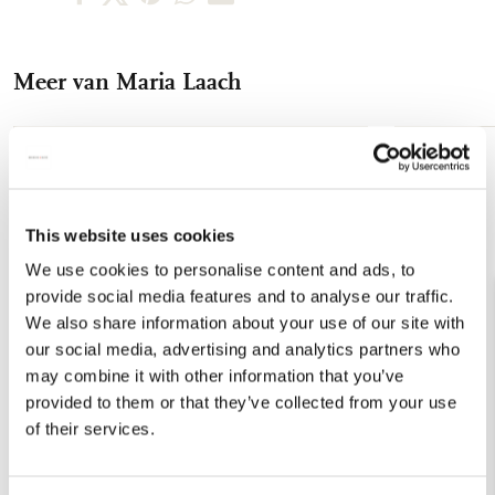
op
op
via
via
via
Facebook
X
Pinterest
WhatsApp
E-
Meer van Maria Laach
mail
Toevoegen
aan
verlanglijst
This website uses cookies
We use cookies to personalise content and ads, to
provide social media features and to analyse our traffic.
We also share information about your use of our site with
our social media, advertising and analytics partners who
may combine it with other information that you’ve
provided to them or that they’ve collected from your use
of their services.