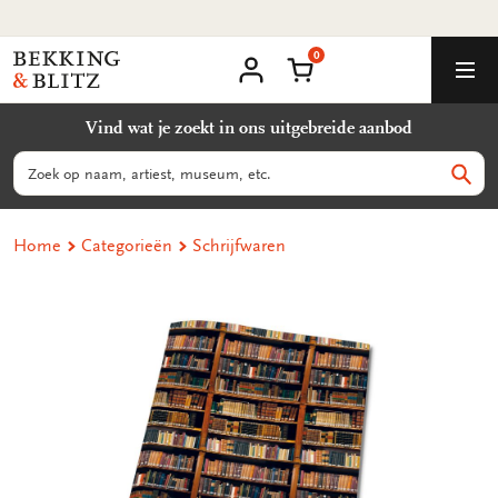
Ga
naar
0
content
Bekking
Winkelmand
Men
&
Mijn
account
Blitz
Vind wat je zoekt in ons uitgebreide aanbod
Uitgevers
B.V.
Zoeken
Zoek
Home
Categorieën
Schrijfwaren