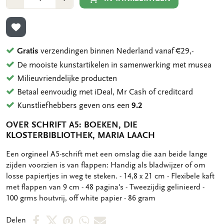
1
1
TOEVOEGEN AAN VERLANGLIJST
Gratis
verzendingen binnen Nederland vanaf €29,-
De mooiste kunstartikelen in samenwerking met musea
Milieuvriendelijke producten
Betaal eenvoudig met iDeal, Mr Cash of creditcard
Kunstliefhebbers geven ons een
9.2
OVER SCHRIFT A5: BOEKEN, DIE
KLOSTERBIBLIOTHEK, MARIA LAACH
OMSCHRIJVING
Een orgineel A5-schrift met een omslag die aan beide lange
zijden voorzien is van flappen: Handig als bladwijzer of om
losse papiertjes in weg te steken. - 14,8 x 21 cm - Flexibele kaft
met flappen van 9 cm - 48 pagina's - Tweezijdig gelinieerd -
100 grms houtvrij, off white papier - 86 gram
Deel
Deel
Deel
Deel
Deel
Delen