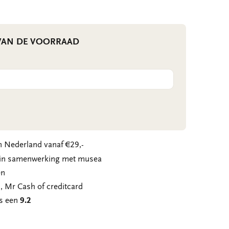
 VAN DE VOORRAAD
 Nederland vanaf €29,-
n in samenwerking met musea
en
, Mr Cash of creditcard
ns een
9.2