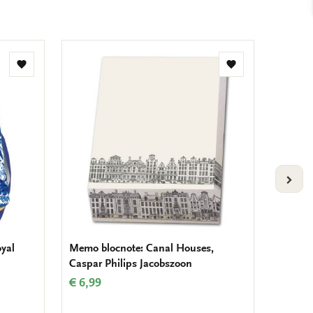
Toevoegen
Toevoegen
aan
aan
verlanglijst
verlanglijst
VOLG
oyal
Memo blocnote: Canal Houses,
Notitie
Caspar Philips Jacobszoon
Kittens
€ 6,99
€ 14,9