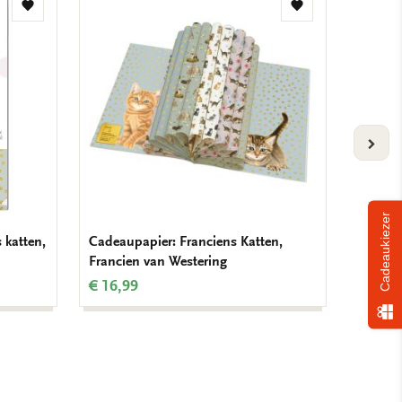
Toevoegen
Toevoegen
aan
aan
verlanglijst
verlanglijst
VOLG
Cadeaukiezer
 katten,
Cadeaupapier: Franciens Katten,
Poster:
Francien van Westering
Wester
€ 16,99
€ 9,99