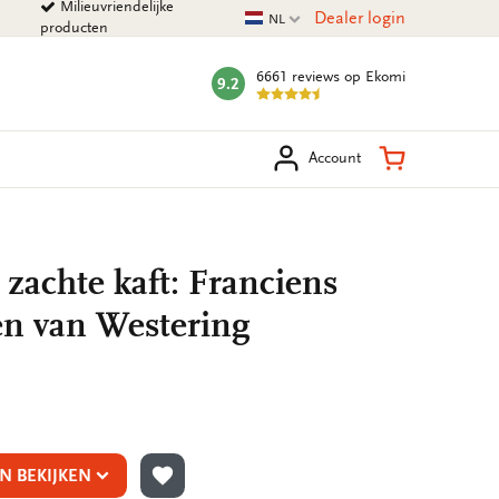
Milieuvriendelijke
Huidige taal
Dealer login
NL
producten
6661 reviews
op Ekomi
9.2
mark:
eken
Winkelman
Account
 zachte kaft: Franciens
en van Westering
N BEKIJKEN
TOEVOEGEN AAN VERLANGLIJST