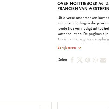
OVER NOTITIEBOEK A6, Z
FRANCIEN VAN WESTERI
OMSCHRIJVING
Uit diverse onderzoeken komt n
leren van de dingen die je notee
ronde hoeken nodigt uit tot het
kattenbelletjes. De paginas zijn 
15 cm) - 112 paginas - 2-zijdig 
flexibele kaft - Mat-gelamineerd
Bekijk meer
108 gram
Deel
Deel
Deel
Deel
D
Delen
op
op
via
via
v
Facebook
X
Pintere
Wha
E
m