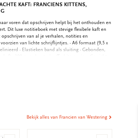
ACHTE KAFT: FRANCIENS KITTENS,
NG
aar voren dat opschrijven helpt bij het onthouden en
rt. Dit luxe notitieboek met stevige flexibele kaft en
 opschrijven van al je verhalen, notities en
voorzien van lichte schrijflijntjes. - A6 formaat (9,5 x
gelinieerd - Elastieken band als sluiting - Gebonden,
e kaft - 100 grms houtvrij, off white papier - Gewicht:
eel
ia
st
tsApp
-
ail
Bekijk alles van Francien van Westering