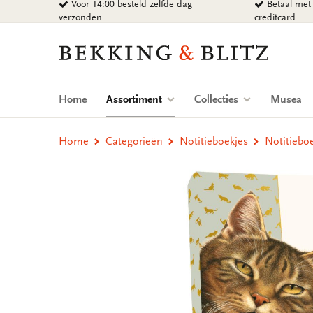
Voor 14:00 besteld zelfde dag
Betaal met 
Ga
verzonden
creditcard
naar
content
Bekking
&
Blitz
Uitgevers
(current)
Home
Assortiment
Collecties
Musea
B.V.
Home
Categorieën
Notitieboekjes
Notitieboe