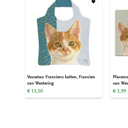
Toevoegen
aan
verlanglijst
Vouwtas: Franciens katten, Francien
Placema
van Westering
van Wes
€ 13,50
€ 3,99