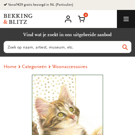
Ga
Vanaf €29 gratis bezorgd in NL (Particulier)
naar
0
content
Bekking
Winkelmand
Men
&
Mijn
account
Blitz
Vind wat je zoekt in ons uitgebreide aanbod
Uitgevers
B.V.
Zoeken
Zoek
Home
Categorieën
Woonaccessoires