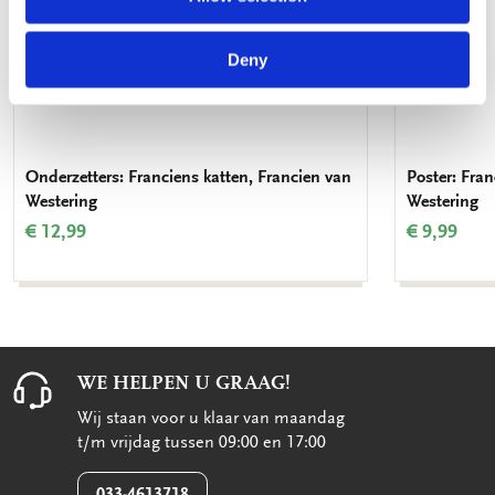
Deny
Onderzetters: Franciens katten, Francien van
Poster: Fran
Westering
Westering
€ 12,99
€ 9,99
WE HELPEN U GRAAG!
Wij staan voor u klaar van maandag
t/m vrijdag tussen 09:00 en 17:00
033-4613718