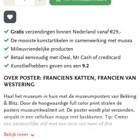
1
1
TOEVOEGEN AAN VERLANGLIJST
Gratis
verzendingen binnen Nederland vanaf €29,-
De mooiste kunstartikelen in samenwerking met musea
Milieuvriendelijke producten
Betaal eenvoudig met iDeal, Mr Cash of creditcard
Kunstliefhebbers geven ons een
9.2
OVER POSTER: FRANCIENS KATTEN, FRANCIEN VAN
WESTERING
OMSCHRIJVING
Haal het museum in huis met de museumposters van Bekking
& Blitz. Door de hoogwaardige full color print stralen de
posters museumkwaliteit uit. De poster wordt plat verzonden,
verpakt in een cellofaan mapje met backkarton. Tip: Creëer
een persoonlijke stijl met een serie van twee of drie
kunstposters aan de muur. Kiest u voor inlijsten van de
Bekijk meer
posters, neem dan lijsten in dezelfde kleur om eenheid te