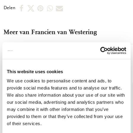
bewaren. Afmeting 30 x 40 cm 250 grms papier Mat-
Deel
Deel
Deel
Deel
Deel
Delen
gelamineerd
op
op
via
via
via
Facebook
X
Pinterest
WhatsApp
E-
Meer van Francien van Westering
mail
Toevoegen
aan
verlanglijst
This website uses cookies
We use cookies to personalise content and ads, to
provide social media features and to analyse our traffic.
We also share information about your use of our site with
our social media, advertising and analytics partners who
may combine it with other information that you’ve
provided to them or that they’ve collected from your use
of their services.