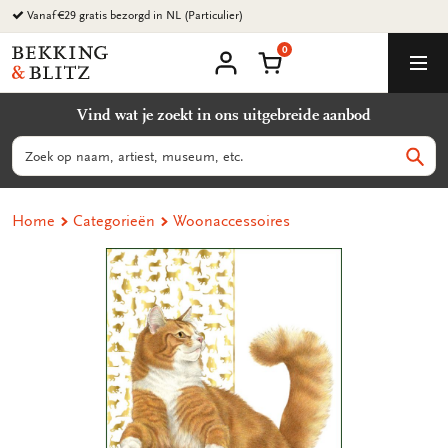
Ga
Vanaf €29 gratis bezorgd in NL (Particulier)
naar
0
content
Bekking
Winkelmand
Men
&
Mijn
account
Blitz
Vind wat je zoekt in ons uitgebreide aanbod
Uitgevers
B.V.
Zoeken
Zoek
Home
Categorieën
Woonaccessoires