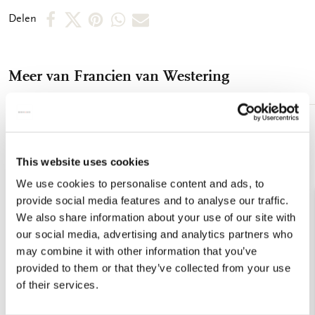
bewaren. Afmeting 30 x 40 cm 250 grms papier Mat-
Deel
Deel
Deel
Deel
Deel
Delen
gelamineerd
op
op
via
via
via
Facebook
X
Pinterest
WhatsApp
E-
Meer van Francien van Westering
mail
Toevoegen
aan
verlanglijst
This website uses cookies
We use cookies to personalise content and ads, to
provide social media features and to analyse our traffic.
We also share information about your use of our site with
our social media, advertising and analytics partners who
may combine it with other information that you’ve
provided to them or that they’ve collected from your use
of their services.