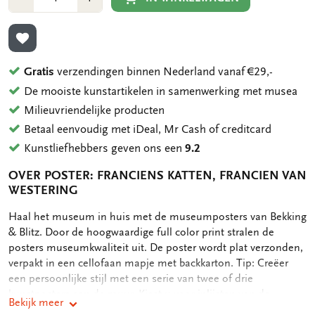
1
1
TOEVOEGEN AAN VERLANGLIJST
Gratis
verzendingen binnen Nederland vanaf €29,-
De mooiste kunstartikelen in samenwerking met musea
Milieuvriendelijke producten
Betaal eenvoudig met iDeal, Mr Cash of creditcard
Kunstliefhebbers geven ons een
9.2
OVER POSTER: FRANCIENS KATTEN, FRANCIEN VAN
WESTERING
OMSCHRIJVING
Haal het museum in huis met de museumposters van Bekking
& Blitz. Door de hoogwaardige full color print stralen de
posters museumkwaliteit uit. De poster wordt plat verzonden,
verpakt in een cellofaan mapje met backkarton. Tip: Creëer
een persoonlijke stijl met een serie van twee of drie
kunstposters aan de muur. Kiest u voor inlijsten van de
Bekijk meer
posters, neem dan lijsten in dezelfde kleur om eenheid te