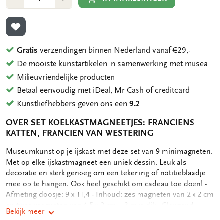
1
1
TOEVOEGEN AAN VERLANGLIJST
Gratis
verzendingen binnen Nederland vanaf €29,-
De mooiste kunstartikelen in samenwerking met musea
Milieuvriendelijke producten
Betaal eenvoudig met iDeal, Mr Cash of creditcard
Kunstliefhebbers geven ons een
9.2
OVER SET KOELKASTMAGNEETJES: FRANCIENS
KATTEN, FRANCIEN VAN WESTERING
OMSCHRIJVING
Museumkunst op je ijskast met deze set van 9 minimagneten.
Met op elke ijskastmagneet een uniek dessin. Leuk als
decoratie en sterk genoeg om een tekening of notitieblaadje
mee op te hangen. Ook heel geschikt om cadeau toe doen! -
Afmeting doosje: 9 x 11,4 - Inhoud: zes magneten van 2 x 2 cm
en twee magneten van 4,5 x 2 cm, - 3 mm dik - Glanzend -
Bekijk meer
Eenzijdig full color bedrukt - Achterzijde voorzien van sterke