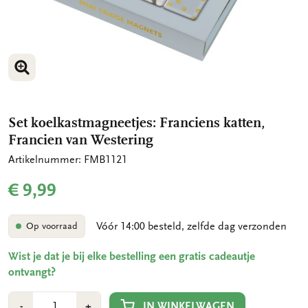
VERGROOT AFBEELDING
VERGROOT AFBEELDING
Set koelkastmagneetjes: Franciens katten,
Francien van Westering
Artikelnummer: FMB1121
€ 9,99
Vóór 14:00 besteld, zelfde dag verzonden
Op voorraad
Wist je dat je bij elke bestelling een gratis cadeautje
ontvangt?
Aantal
Min
Plus
IN WINKELWAGEN
-
+