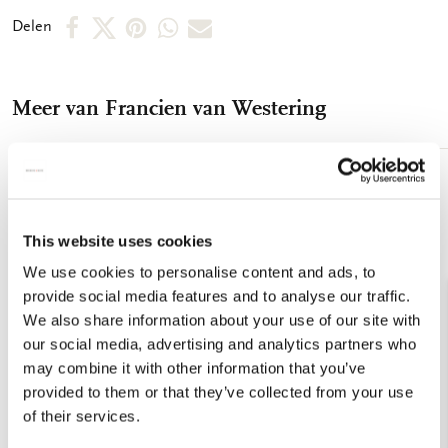
magneet
Deel
Deel
Deel
Deel
Deel
Delen
op
op
via
via
via
Facebook
X
Pinterest
WhatsApp
E-
Meer van Francien van Westering
mail
Toevoegen
aan
verlanglijst
This website uses cookies
We use cookies to personalise content and ads, to
provide social media features and to analyse our traffic.
We also share information about your use of our site with
our social media, advertising and analytics partners who
may combine it with other information that you’ve
provided to them or that they’ve collected from your use
of their services.