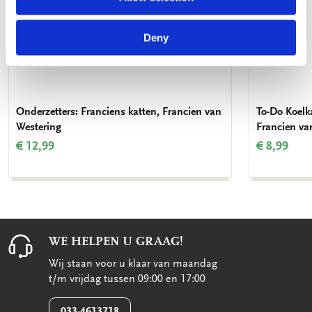
Deny
Onderzetters: Franciens katten, Francien van
To-Do Koelk
Westering
Francien va
€ 12,99
€ 8,99
WE HELPEN U GRAAG!
Wij staan voor u klaar van maandag
t/m vrijdag tussen 09:00 en 17:00
033-4613718