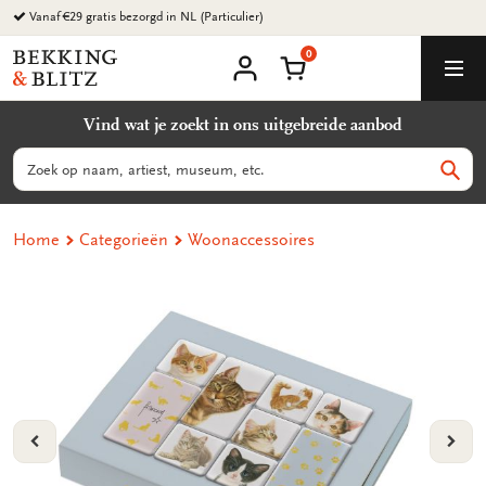
Ga
Vanaf €29 gratis bezorgd in NL (Particulier)
naar
0
content
Bekking
Winkelmand
Men
&
Mijn
account
Blitz
Vind wat je zoekt in ons uitgebreide aanbod
Uitgevers
B.V.
Zoeken
Zoek
Home
Categorieën
Woonaccessoires
VORIGE
VOL