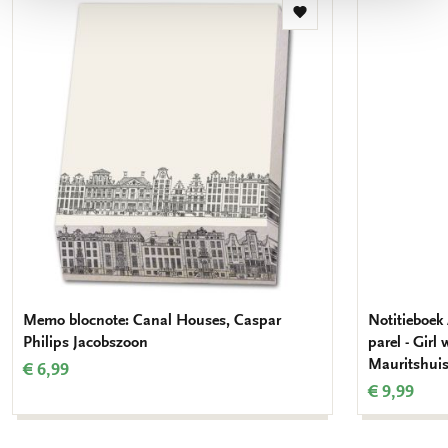
Toevoegen
aan
verlanglijst
Memo blocnote: Canal Houses, Caspar
Notitieboek 
Philips Jacobszoon
parel - Girl
Mauritshui
€ 6,99
€ 9,99