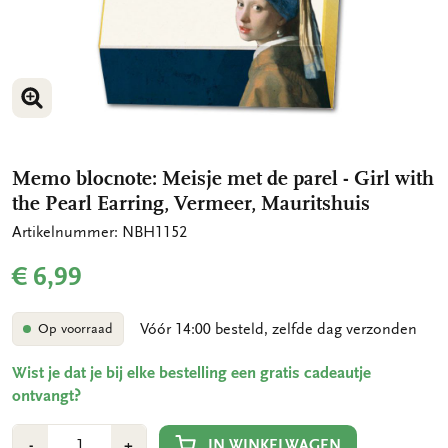
VERGROOT AFBEELDING
VERGROOT AFBEELDING
Memo blocnote: Meisje met de parel - Girl with
the Pearl Earring, Vermeer, Mauritshuis
Artikelnummer: NBH1152
€ 6,99
Vóór 14:00 besteld, zelfde dag verzonden
Op voorraad
Wist je dat je bij elke bestelling een gratis cadeautje
ontvangt?
Aantal
Min
Plus
IN WINKELWAGEN
-
+