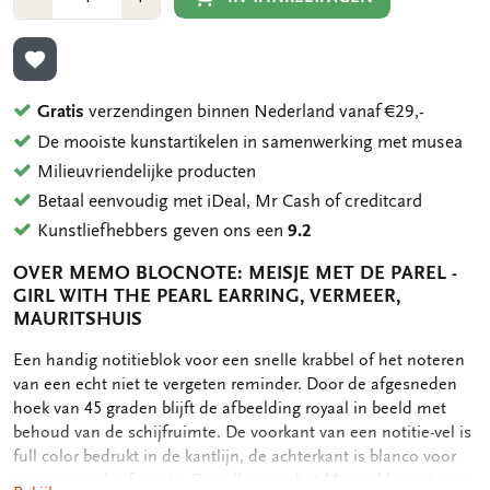
1
1
TOEVOEGEN AAN VERLANGLIJST
Gratis
verzendingen binnen Nederland vanaf €29,-
De mooiste kunstartikelen in samenwerking met musea
Milieuvriendelijke producten
Betaal eenvoudig met iDeal, Mr Cash of creditcard
Kunstliefhebbers geven ons een
9.2
OVER MEMO BLOCNOTE: MEISJE MET DE PAREL -
GIRL WITH THE PEARL EARRING, VERMEER,
MAURITSHUIS
OMSCHRIJVING
Een handig notitieblok voor een snelle krabbel of het noteren
van een echt niet te vergeten reminder. Door de afgesneden
hoek van 45 graden blijft de afbeelding royaal in beeld met
behoud van de schijfruimte. De voorkant van een notitie-vel is
full color bedrukt in de kantlijn, de achterkant is blanco voor
nog meer schrijfruimte. De vellen van het Memo blocnote zijn