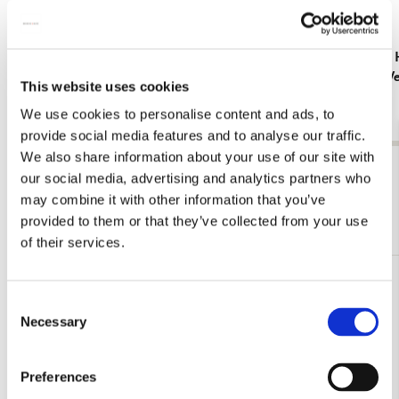
Koelkastmagneet: Meisje met de parel - Girl
Schrift A5:
with the Pearl Earring, Johannes Vermeer,
Johannes V
This website uses cookies
Mauritshuis
€ 3,99
We use cookies to personalise content and ads, to
€ 3,50
provide social media features and to analyse our traffic.
We also share information about your use of our site with
Bekijk alles van Johannes Vermeer
our social media, advertising and analytics partners who
may combine it with other information that you’ve
Meer van Mauritshuis
provided to them or that they’ve collected from your use
of their services.
Toevoegen
Consent
aan
Necessary
verlanglijst
Selection
Preferences