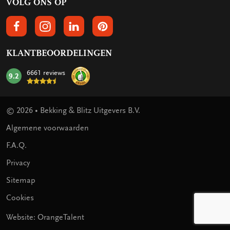
VOLG ONS OP
VOLGS ONS OP FACEBOOK
VOLG ONS OP INSTAGRAM
VOLG ONS OP LINKEDIN
VOLG ONS OP PINTEREST
KLANTBEOORDELINGEN
6661 reviews
9.2
mark:
© 2026 • Bekking & Blitz Uitgevers B.V.
Algemene voorwaarden
F.A.Q.
Privacy
Sitemap
Cookies
Website: OrangeTalent