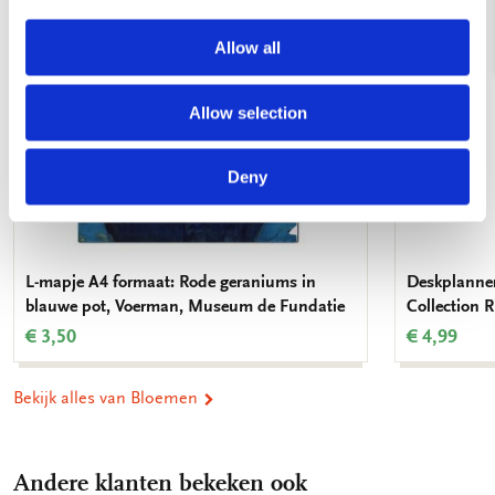
Allow all
Allow selection
Deny
L-mapje A4 formaat: Rode geraniums in
Deskplanner
blauwe pot, Voerman, Museum de Fundatie
Collection
€ 3,50
€ 4,99
Bekijk alles van Bloemen
Andere klanten bekeken ook