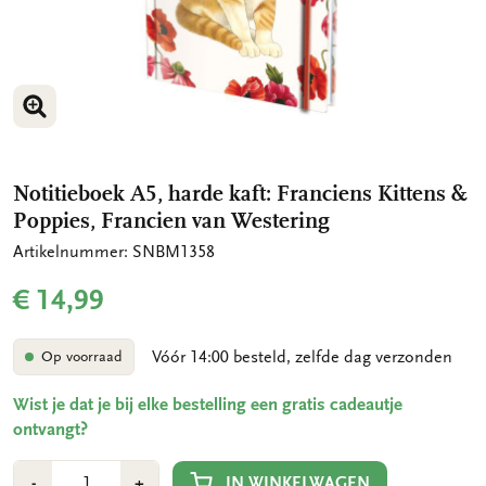
VERGROOT AFBEELDING
VERGROOT AFBEELDING
VERGROOT AFBEELDING
Notitieboek A5, harde kaft: Franciens Kittens &
Poppies, Francien van Westering
Artikelnummer: SNBM1358
€ 14,99
Vóór 14:00 besteld, zelfde dag verzonden
Op voorraad
Wist je dat je bij elke bestelling een gratis cadeautje
ontvangt?
Aantal
Min
Plus
IN WINKELWAGEN
-
+