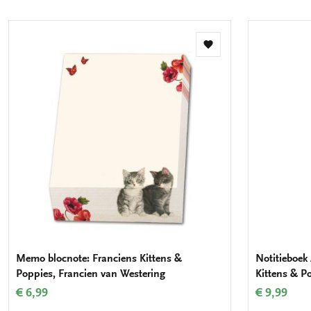
Toevoegen
aan
verlanglijst
Memo blocnote: Franciens Kittens &
Notitieboek 
Poppies, Francien van Westering
Kittens & P
€ 6,99
€ 9,99