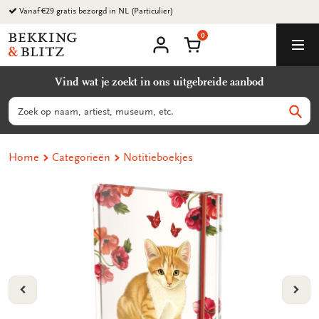
Ga
Vanaf €29 gratis bezorgd in NL (Particulier)
naar
0
content
Bekking
Winkelmand
Men
&
Mijn
account
Blitz
Vind wat je zoekt in ons uitgebreide aanbod
Uitgevers
B.V.
Zoeken
Zoek
Home
Categorieën
Notitieboekjes
VORIGE
VOL