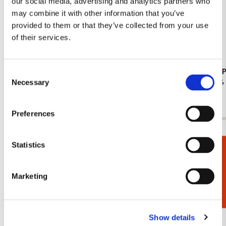
our social media, advertising and analytics partners who
may combine it with other information that you’ve
provided to them or that they’ve collected from your use
of their services.
Koelkastmagneet: Gouache from Leben? oder
Kaartenmapje
Consent
Theater? Charlotte Salomon, JHM
Jan Cremer
Necessary
Selection
€ 3,50
€ 9,99
Preferences
Bekijk alles van Cadeau voor haar
Statistics
Cadeaukiezer
Meer van Bloemen
Marketing
Toevoegen
aan
Show details
verlanglijst