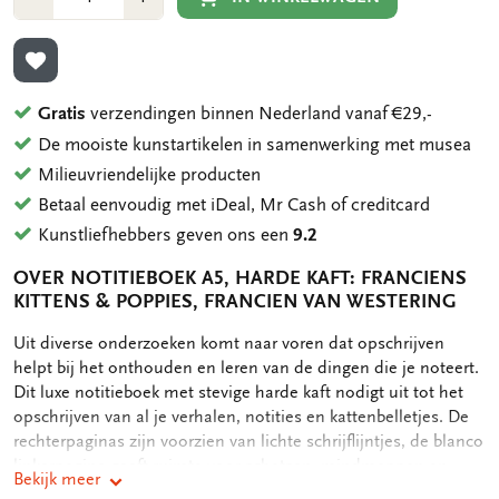
1
1
TOEVOEGEN AAN VERLANGLIJST
Gratis
verzendingen binnen Nederland vanaf €29,-
De mooiste kunstartikelen in samenwerking met musea
Milieuvriendelijke producten
Betaal eenvoudig met iDeal, Mr Cash of creditcard
Kunstliefhebbers geven ons een
9.2
OVER NOTITIEBOEK A5, HARDE KAFT: FRANCIENS
KITTENS & POPPIES, FRANCIEN VAN WESTERING
OMSCHRIJVING
Uit diverse onderzoeken komt naar voren dat opschrijven
helpt bij het onthouden en leren van de dingen die je noteert.
Dit luxe notitieboek met stevige harde kaft nodigt uit tot het
opschrijven van al je verhalen, notities en kattenbelletjes. De
rechterpaginas zijn voorzien van lichte schrijflijntjes, de blanco
linkerpagina geeft ruimte voor schetsen, mindmappen en
Bekijk meer
doodles. Het notitieboekje bevat achterin nog een handig