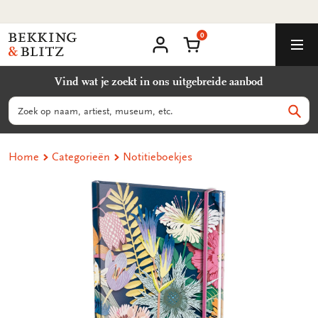
Ga
Milieuvriendelijke producten
naar
0
content
Bekking
Winkelmand
Men
&
Mijn
account
Blitz
Vind wat je zoekt in ons uitgebreide aanbod
Uitgevers
B.V.
Zoeken
Zoek
Home
Categorieën
Notitieboekjes