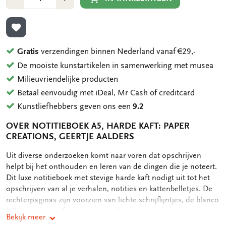
1
1
TOEVOEGEN AAN VERLANGLIJST
Gratis
verzendingen binnen Nederland vanaf €29,-
De mooiste kunstartikelen in samenwerking met musea
Milieuvriendelijke producten
Betaal eenvoudig met iDeal, Mr Cash of creditcard
Kunstliefhebbers geven ons een
9.2
OVER NOTITIEBOEK A5, HARDE KAFT: PAPER
CREATIONS, GEERTJE AALDERS
OMSCHRIJVING
Uit diverse onderzoeken komt naar voren dat opschrijven
helpt bij het onthouden en leren van de dingen die je noteert.
Dit luxe notitieboek met stevige harde kaft nodigt uit tot het
opschrijven van al je verhalen, notities en kattenbelletjes. De
rechterpaginas zijn voorzien van lichte schrijflijntjes, de blanco
linkerpagina geeft ruimte voor schetsen, mindmappen en
Bekijk meer
doodles. Het notitieboekje bevat achterin nog een handig