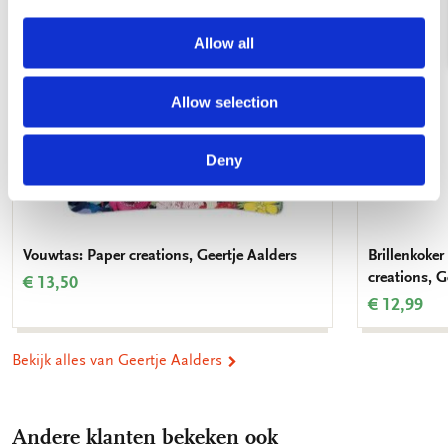
Allow all
Allow selection
Deny
Vouwtas: Paper creations, Geertje Aalders
Brillenkoker
creations, G
€ 13,50
€ 12,99
Bekijk alles van Geertje Aalders
Andere klanten bekeken ook