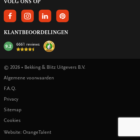
VOLG ONS OP
VOLGS ONS OP FACEBOOK
VOLG ONS OP INSTAGRAM
VOLG ONS OP LINKEDIN
VOLG ONS OP PINTEREST
KLANTBEOORDELINGEN
6661 reviews
9.2
mark:
© 2026 • Bekking & Blitz Uitgevers B.V.
Algemene voorwaarden
F.A.Q.
Privacy
Sitemap
Cookies
Website: OrangeTalent