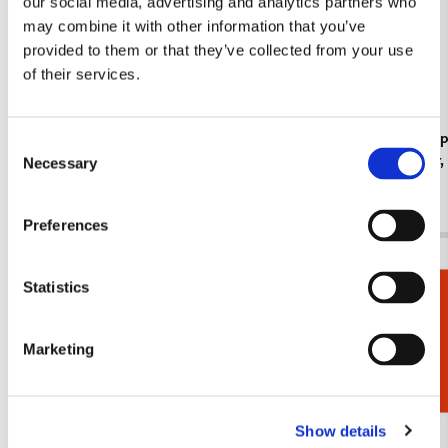
our social media, advertising and analytics partners who
may combine it with other information that you’ve
provided to them or that they’ve collected from your use
of their services.
Koelkastmagneet: Gouache from Leben? oder
Kaartenmapje
Consent
Theater? Charlotte Salomon, JHM
Jan Cremer
Necessary
Selection
€ 3,50
€ 9,99
Preferences
Bekijk alles van Cadeau voor haar
Statistics
Cadeaukiezer
Meer van Geertje Aalders
Marketing
Toevoegen
aan
Show details
verlanglijst