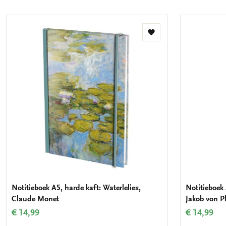
Toevoegen
aan
verlanglijst
Notitieboek A5, harde kaft: Waterlelies,
Notitieboek 
Claude Monet
Jakob von P
€ 14,99
€ 14,99