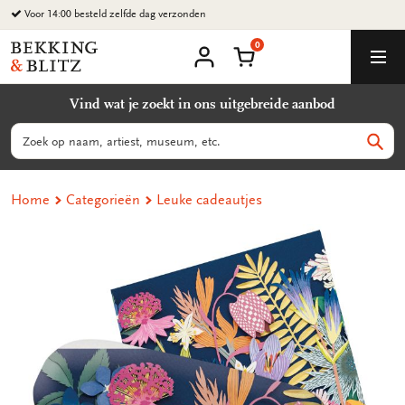
Ga
Voor 14:00 besteld zelfde dag verzonden
naar
0
content
Bekking
Winkelmand
Men
&
Mijn
account
Blitz
Vind wat je zoekt in ons uitgebreide aanbod
Uitgevers
B.V.
Zoeken
Zoek
Home
Categorieën
Leuke cadeautjes