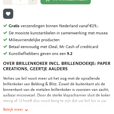
1
1
TOEVOEGEN AAN VERLANGLIJST
Gratis
verzendingen binnen Nederland vanaf €29,-
De mooiste kunstartikelen in samenwerking met musea
Milieuvriendelijke producten
Betaal eenvoudig met iDeal, Mr Cash of creditcard
Kunstliefhebbers geven ons een
9.2
OVER BRILLENKOKER INCL. BRILLENDOEKJE: PAPER
CREATIONS, GEERTJE AALDERS
OMSCHRIJVING
Verlies uw bril nooit meer uit het oog met de opvallende
brillenkoker van Bekking & Blitz. Zowel de buitenkant als de
binnenkant van de metalen brillenkoker is voorzien van zacht,
aaibaar microvezel. Door de sterke klapscharnier sluit de koker
stevig af. U hoeft dus nooit bang te zijn dat uw bril los in uw
tas gaat zwerven. Het bijbehorende microvezel brillendoekje
Bekijk meer
heeft dezelfde print als de brillenkoker. Microvezel zorgt voor