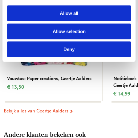
Allow all
Allow selection
Deny
Vouwtas: Paper creations, Geertje Aalders
Notitieboek 
Geertje Aald
€ 13,50
€ 14,99
Bekijk alles van Geertje Aalders
Andere klanten bekeken ook