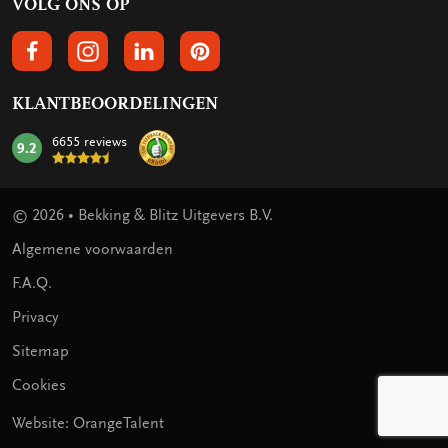
VOLG ONS OP
VOLGS ONS OP FACEBOOK
VOLG ONS OP INSTAGRAM
VOLG ONS OP LINKEDIN
VOLG ONS OP PINTEREST
KLANTBEOORDELINGEN
6655 reviews
9.2
mark:
© 2026 • Bekking & Blitz Uitgevers B.V.
Algemene voorwaarden
F.A.Q.
Privacy
Sitemap
Cookies
Website: OrangeTalent