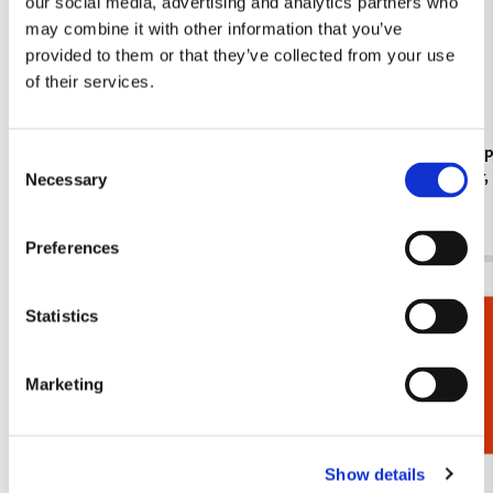
our social media, advertising and analytics partners who
may combine it with other information that you’ve
provided to them or that they’ve collected from your use
of their services.
Koelkastmagneet: Gouache from Leben? oder
Kaartenmapje
Consent
Theater? Charlotte Salomon, JHM
Jan Cremer
Necessary
Selection
€ 3,50
€ 9,99
Preferences
Bekijk alles van Cadeau voor haar
Statistics
Cadeaukiezer
Meer van Geertje Aalders
Marketing
Toevoegen
aan
Show details
verlanglijst