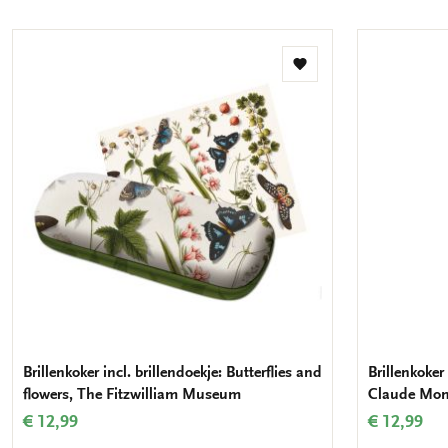
Toevoegen
aan
verlanglijst
Brillenkoker incl. brillendoekje: Butterflies and
Brillenkoker 
flowers, The Fitzwilliam Museum
Claude Mon
€ 12,99
€ 12,99