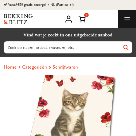
Ga
Vanaf €29 gratis bezorgd in NL (Particulier)
naar
0
content
Bekking
Winkelmand
Men
&
Mijn
account
Blitz
Vind wat je zoekt in ons uitgebreide aanbod
Uitgevers
B.V.
Zoeken
Zoek
Home
Categorieën
Schrijfwaren