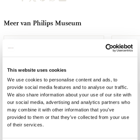
op
op
via
via
via
Facebook
X
Pinterest
WhatsApp
E-
Meer van Philips Museum
mail
Toevoegen
aan
verlanglijst
This website uses cookies
We use cookies to personalise content and ads, to
provide social media features and to analyse our traffic.
We also share information about your use of our site with
our social media, advertising and analytics partners who
may combine it with other information that you’ve
provided to them or that they’ve collected from your use
of their services.