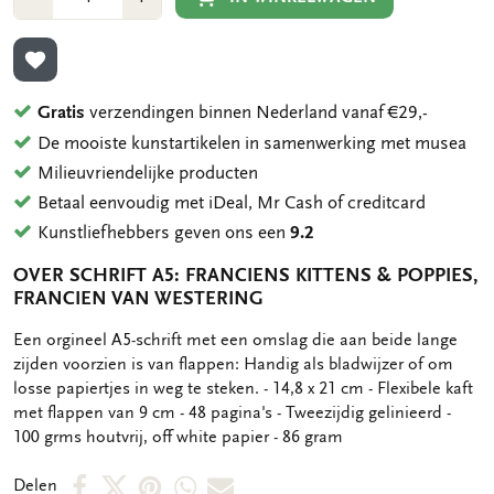
1
1
TOEVOEGEN AAN VERLANGLIJST
Gratis
verzendingen binnen Nederland vanaf €29,-
De mooiste kunstartikelen in samenwerking met musea
Milieuvriendelijke producten
Betaal eenvoudig met iDeal, Mr Cash of creditcard
Kunstliefhebbers geven ons een
9.2
OVER SCHRIFT A5: FRANCIENS KITTENS & POPPIES,
FRANCIEN VAN WESTERING
OMSCHRIJVING
Een orgineel A5-schrift met een omslag die aan beide lange
zijden voorzien is van flappen: Handig als bladwijzer of om
losse papiertjes in weg te steken. - 14,8 x 21 cm - Flexibele kaft
met flappen van 9 cm - 48 pagina's - Tweezijdig gelinieerd -
100 grms houtvrij, off white papier - 86 gram
Deel
Deel
Deel
Deel
Deel
Delen