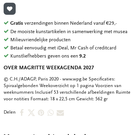
TOEVOEGEN AAN VERLANGLIJST
Gratis
verzendingen binnen Nederland vanaf €29,-
De mooiste kunstartikelen in samenwerking met musea
Milieuvriendelijke producten
Betaal eenvoudig met iDeal, Mr Cash of creditcard
Kunstliefhebbers geven ons een
9.2
OVER MAGRITTE WEEKAGENDA 2027
OMSCHRIJVING
© C.H./ADAGP, Paris 2020 - www.wpg.be Specificaties:
Spiraalgebonden Weekoverzicht op 1 pagina Voorzien van
weeknummers Inclusief 53 verschillende afbeeldingen Ruimte
voor notities Formaat: 18 x 22,5 cm Gewicht: 562 gr
Deel
Deel
Deel
Deel
Deel
Delen
op
op
via
via
via
Facebook
X
Pinterest
WhatsApp
E-