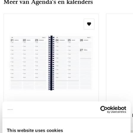
Meer van Agenda’s en kalenders
mail
Toevoegen
aan
verlanglijst
Athena A4 Docentenagenda 2026-2027
Artemis A5
€ 14,99
€ 11,99
This website uses cookies