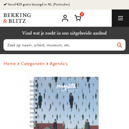
Ga
Vanaf €29 gratis bezorgd in NL (Particulier)
naar
0
content
Bekking
Winkelmand
Men
&
Mijn
account
Blitz
Vind wat je zoekt in ons uitgebreide aanbod
Uitgevers
B.V.
Zoeken
Zoek
Home
Categorieën
Agenda's