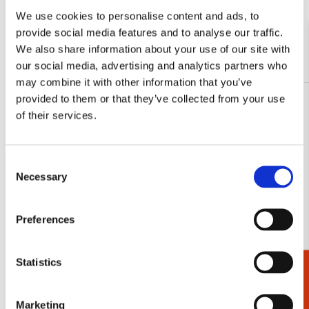
We use cookies to personalise content and ads, to
Bekijk alles van Agenda’s en kalenders
provide social media features and to analyse our traffic.
We also share information about your use of our site with
Meer van Weekagenda's
our social media, advertising and analytics partners who
may combine it with other information that you’ve
provided to them or that they’ve collected from your use
Toevoegen
of their services.
aan
verlanglijst
Consent
Necessary
Selection
Preferences
Statistics
Cadeaukiezer
Marketing