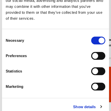
our social media, advertising and analytics partners who
may combine it with other information that you’ve
provided to them or that they’ve collected from your use
of their services.
Consent
Insecten, Sorcia
Dieren, Rob
Necessary
Selection
Rijksmuse
€ 2,99
€ 2,99
Preferences
Bekijk alles van Cadeau voor haar
Statistics
Cadeaukiezer
Meer van Claude Monet
Marketing
Toevoegen
aan
Show details
verlanglijst