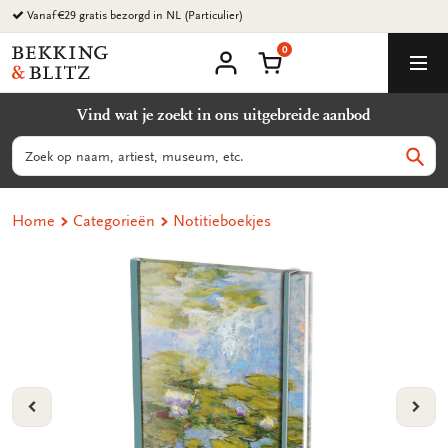
Ga
naar
0
content
Bekking
Winkelmand
Men
&
Mijn
account
Blitz
Vind wat je zoekt in ons uitgebreide aanbod
Uitgevers
B.V.
Zoeken
Zoek
Home
Categorieën
Notitieboekjes
VORIGE
VOL