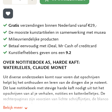
1
1
TOEVOEGEN AAN VERLANGLIJST
Gratis
verzendingen binnen Nederland vanaf €29,-
De mooiste kunstartikelen in samenwerking met musea
Milieuvriendelijke producten
Betaal eenvoudig met iDeal, Mr Cash of creditcard
Kunstliefhebbers geven ons een
9.2
OVER NOTITIEBOEK A5, HARDE KAFT:
WATERLELIES, CLAUDE MONET
OMSCHRIJVING
Uit diverse onderzoeken komt naar voren dat opschrijven
helpt bij het onthouden en leren van de dingen die je noteert.
Dit luxe notitieboek met stevige harde kaft nodigt uit tot het
opschrijven van al je verhalen, notities en kattenbelletjes. De
rechterpaginas zijn voorzien van lichte schrijflijntjes, de blanco
linkerpagina geeft ruimte voor schetsen, mindmappen en
Bekijk meer
doodles. Het notitieboekje bevat achterin nog een handig