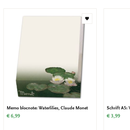
Toevoegen
aan
verlanglijst
Memo blocnote: Waterlilies, Claude Monet
Schrift A5: 
€ 6,99
€ 3,99