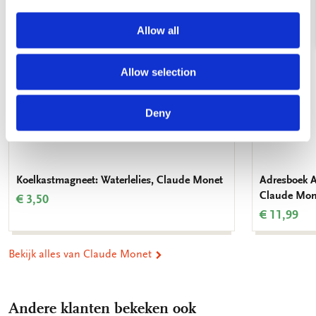
Allow all
Allow selection
Deny
Koelkastmagneet: Waterlelies, Claude Monet
Adresboek A
Claude Mon
€ 3,50
€ 11,99
Bekijk alles van Claude Monet
Andere klanten bekeken ook