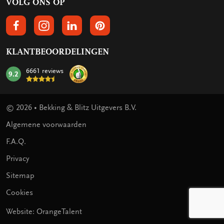
VOLG ONS OP
VOLGS ONS OP FACEBOOK
VOLG ONS OP INSTAGRAM
VOLG ONS OP LINKEDIN
VOLG ONS OP PINTEREST
KLANTBEOORDELINGEN
6661 reviews
9.2
mark:
© 2026 • Bekking & Blitz Uitgevers B.V.
Algemene voorwaarden
F.A.Q.
Privacy
Sitemap
Cookies
Website: OrangeTalent