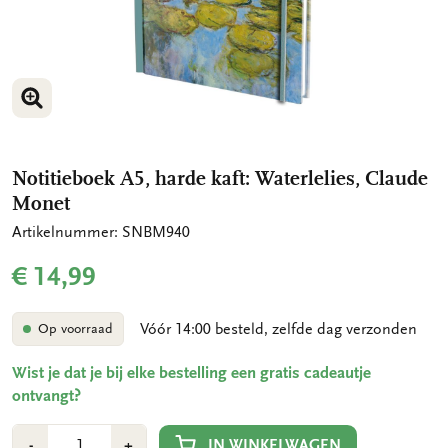
VERGROOT AFBEELDING
VERGROOT AFBEELDING
Notitieboek A5, harde kaft: Waterlelies, Claude
Monet
Artikelnummer: SNBM940
€ 14,99
Vóór 14:00 besteld, zelfde dag verzonden
Op voorraad
Wist je dat je bij elke bestelling een gratis cadeautje
ontvangt?
Aantal
Min
Plus
IN WINKELWAGEN
-
+