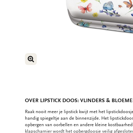
VERGROOT AFBEELDING
OVER LIPSTICK DOOS: VLINDERS & BLOEME
OMSCHRIJVING
Raak nooit meer je lipstick kwijt met het lipstickdoosj
handig spiegeltje aan de binnenzijde. Het lipstickdoos
opbergen van oorbellen en andere kleine kostbaarhed
klapscharnier wordt het opbergdoosje veilig afgeslote