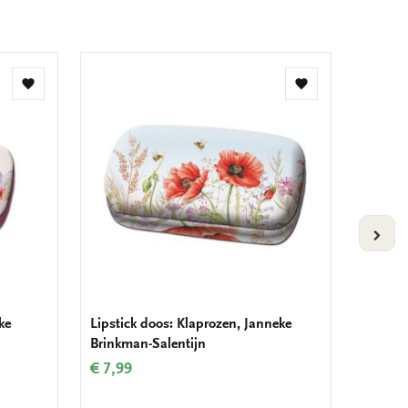
Toevoegen
Toevoegen
aan
aan
verlanglijst
verlanglijst
VOLG
ke
Lipstick doos: Klaprozen, Janneke
Brillenk
Brinkman-Salentijn
Roodbor
Vogelb
€ 7,99
€ 12,9