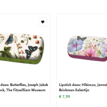
Toevoegen
aan
verlanglijst
 doos: Butterflies, Joseph Jakob
Lipstick doos: Hibiscus, Janne
nck, The Fitzwilliam Museum
Brinkman-Salentijn
€ 7,99