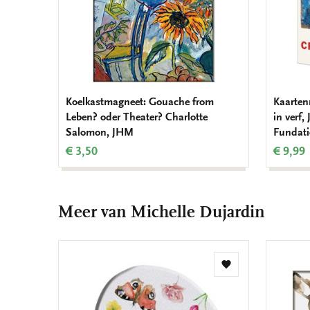
Koelkastmagneet: Gouache from
Kaarten
Leben? oder Theater? Charlotte
in verf
Salomon, JHM
Fundati
€ 3,50
€ 9,99
Meer van Michelle Dujardin
Toevoegen
aan
verlanglijst