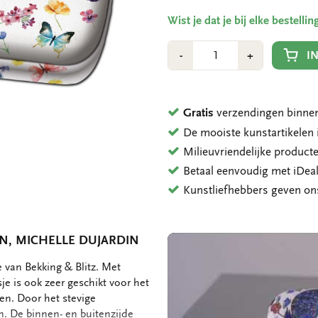
Wist je dat je bij elke bestell
Aantal
Min
Plus
I
-
+
1
1
Gratis
verzendingen binnen
De mooiste kunstartikele
Milieuvriendelijke product
Betaal eenvoudig met iDeal
Kunstliefhebbers geven o
N, MICHELLE DUJARDIN
e van Bekking & Blitz. Met
je is ook zeer geschikt voor het
en. Door het stevige
n. De binnen- en buitenzijde