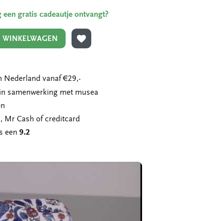
ing een gratis cadeautje ontvangt?
N WINKELWAGEN
TOEVOEGEN AAN VERLANGLIJST
 Nederland vanaf €29,-
n in samenwerking met musea
en
, Mr Cash of creditcard
ns een
9.2