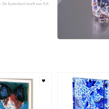
. De buitenkant heeft een full
 3.1 x 4.9 cm (b x h x d) -
an binnenzijde - Stevige
Toevoegen
aan
verlanglijst