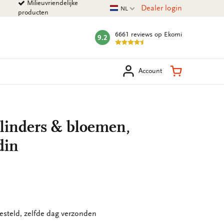
Milieuvriendelijke
Huidige taal
Dealer login
NL
producten
6661 reviews
op Ekomi
9.2
mark:
eken
Winkelman
Account
Vlinders & bloemen,
din
esteld, zelfde dag verzonden