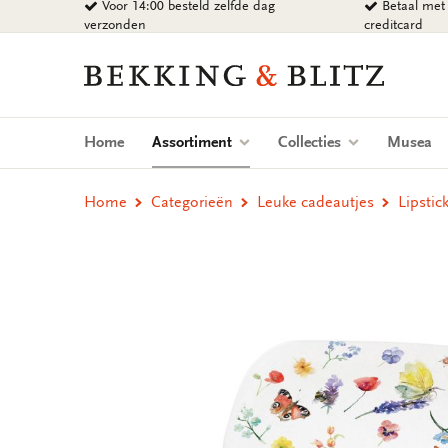
Voor 14:00 besteld zelfde dag
Betaal met 
Ga
verzonden
creditcard
naar
content
Bekking
&
Blitz
Uitgevers
(current)
Home
Assortiment
Collecties
Musea
B.V.
Home
Categorieën
Leuke cadeautjes
Lipstic