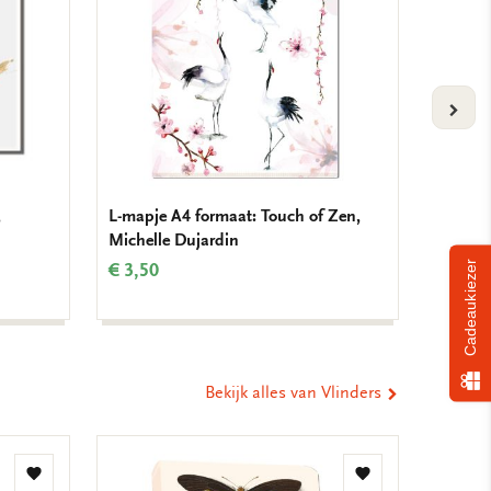
VOLG
,
L-mapje A4 formaat: Touch of Zen,
Koelkas
Michelle Dujardin
Dujard
Cadeaukiezer
€ 3,50
€ 3,50
Bekijk alles van Vlinders
Toevoegen
Toevoegen