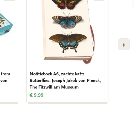
aan
aan
verlanglijst
verlanglijst
VOLG
e from
Notitieboek A6, zachte kaft:
Notitie
 von
Butterflies, Joseph Jakob von Plenck,
Joseph 
The Fitzwilliam Museum
Fitzwi
€ 9,99
€ 14,9