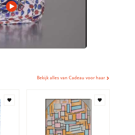
Video
afspelen
Bekijk alles van Cadeau voor haar
Toevoegen
Toevoegen
aan
aan
verlanglijst
verlanglijst