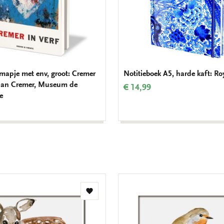
mapje met env, groot: Cremer
Notitieboek A5, harde kaft: Ro
, Jan Cremer, Museum de
€ 14,99
e
Toevoegen
aan
verlanglijst