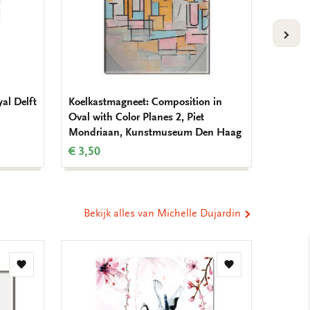
VOLG
yal Delft
Koelkastmagneet: Composition in
Koelkas
Oval with Color Planes 2, Piet
Mondr
Mondriaan, Kunstmuseum Den Haag
€ 3,50
€ 3,50
Bekijk alles van Michelle Dujardin
Toevoegen
Toevoegen
aan
aan
verlanglijst
verlanglijst