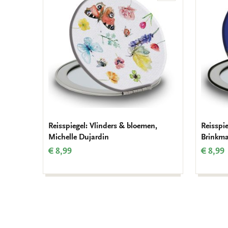
aan
verlanglijst
Reisspiegel: Vlinders & bloemen,
Reisspie
Michelle Dujardin
Brinkm
€ 8,99
€ 8,99