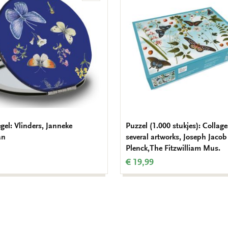
aan
verlanglijst
gel: Vlinders, Janneke
Puzzel (1.000 stukjes): Collag
an
several artworks, Joseph Jacob
Plenck,The Fitzwilliam Mus.
€ 19,99