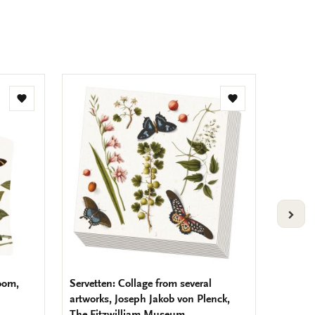
Toevoegen
Toevoegen
aan
aan
verlanglijst
verlanglijst
VOLG
oom,
Servetten: Collage from several
Vouwta
artworks, Joseph Jakob von Plenck,
Brinkm
The Fitzwilliam Museum