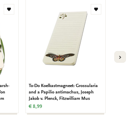
Toevoegen
Toevoegen
aan
aan
verlanglijst
verlanglijst
VOLG
arsh-
To-Do Koelkastmagneet: Grossularia
Brillenk
Von
and a Papilio antimachus, Joseph
Butterf
um
Jakob v. Plenck, Fitzwilliam Mus
Fitzwi
€ 8,99
€ 12,9