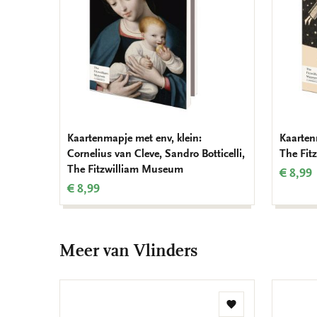
Kaartenmapje met env, klein:
Kaartenm
Cornelius van Cleve, Sandro Botticelli,
The Fit
The Fitzwilliam Museum
€ 8,99
€ 8,99
Meer van Vlinders
Toevoegen