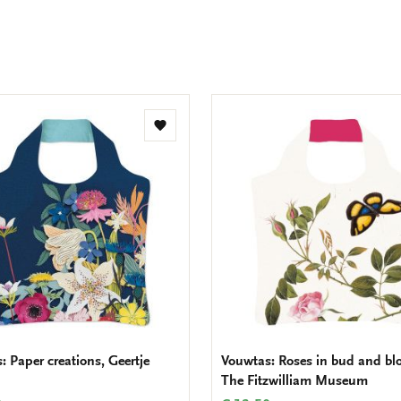
Toevoegen
aan
verlanglijst
: Paper creations, Geertje
Vouwtas: Roses in bud and bl
The Fitzwilliam Museum