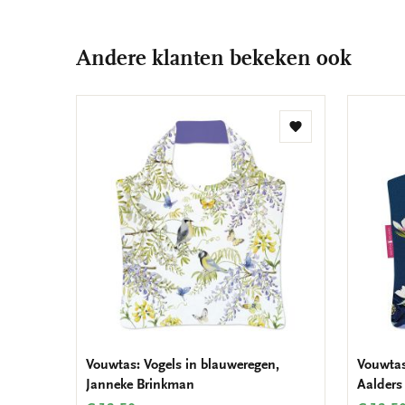
Andere klanten bekeken ook
Toevoegen
aan
verlanglijst
Vouwtas: Vogels in blauweregen,
Vouwtas
Janneke Brinkman
Aalders