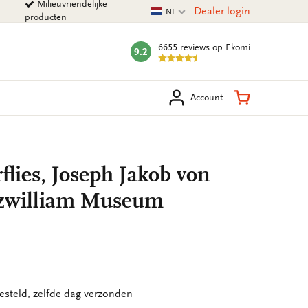
Milieuvriendelijke
Huidige taal
Dealer login
NL
producten
6655 reviews
op Ekomi
9.2
mark:
eken
Winkelman
Account
flies, Joseph Jakob von
tzwilliam Museum
esteld, zelfde dag verzonden