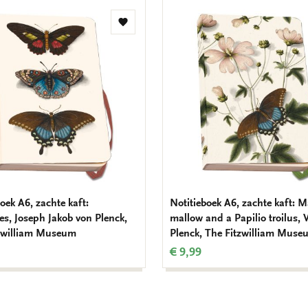
Toevoegen
aan
verlanglijst
oek A6, zachte kaft:
Notitieboek A6, zachte kaft: M
ies, Joseph Jakob von Plenck,
mallow and a Papilio troilus, 
zwilliam Museum
Plenck, The Fitzwilliam Muse
€ 9,99