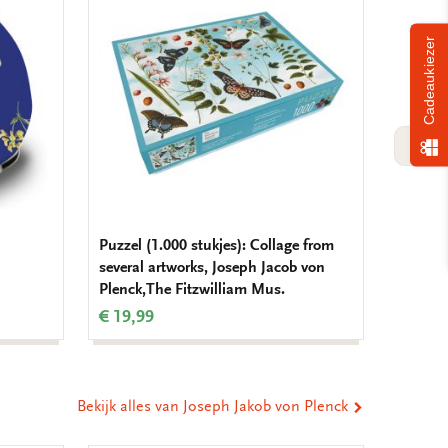
aan
aan
verlanglijst
verlanglijst
Cadeaukiezer
VOLG
Puzzel (1.000 stukjes): Collage from
Notitie
several artworks, Joseph Jacob von
Butterf
Plenck,The Fitzwilliam Mus.
The Fi
€ 19,99
€ 9,99
Bekijk alles van Joseph Jakob von Plenck