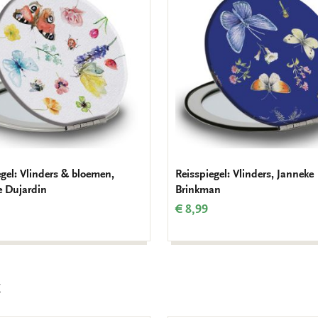
aan
verlanglijst
egel: Vlinders & bloemen,
Reisspiegel: Vlinders, Janneke
e Dujardin
Brinkman
€ 8,99
k