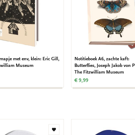
apje met env, klein: Eric Gill,
Notitieboek A6, zachte kaft:
zwilliam Museum
Butterflies, Joseph Jakob von P
The Fitzwilliam Museum
€ 9,99
Toevoegen