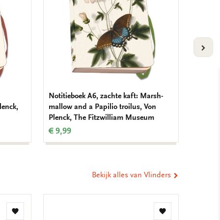
VOLG
Notitieboek A6, zachte kaft: Marsh-
Notitie
lenck,
mallow and a Papilio troilus, Von
Joseph 
Plenck, The Fitzwilliam Museum
Fitzwi
€ 9,99
€ 14,9
Bekijk alles van Vlinders
Toevoegen
Toevoegen