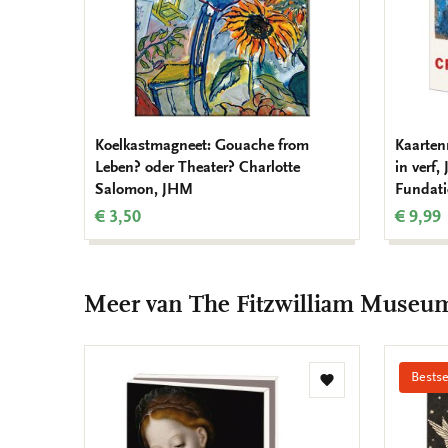
Koelkastmagneet: Gouache from
Kaarten
Leben? oder Theater? Charlotte
in verf
Salomon, JHM
Fundati
€ 3,50
€ 9,99
Meer van The Fitzwilliam Museu
Bestse
Toevoegen
aan
verlanglijst