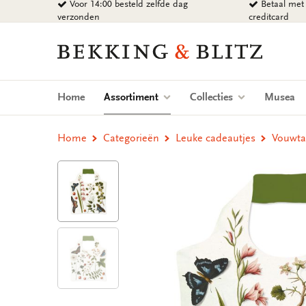
Voor 14:00 besteld zelfde dag
Betaal met 
Ga
verzonden
creditcard
naar
content
Bekking
&
Blitz
Uitgevers
(current)
Home
Assortiment
Collecties
Musea
B.V.
Home
Categorieën
Leuke cadeautjes
Vouwtas