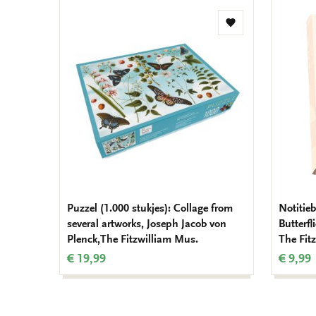
Toevoegen
aan
verlanglijst
Puzzel (1.000 stukjes): Collage from
Notitieb
several artworks, Joseph Jacob von
Butterfl
Plenck,The Fitzwilliam Mus.
The Fit
€ 19,99
€ 9,99