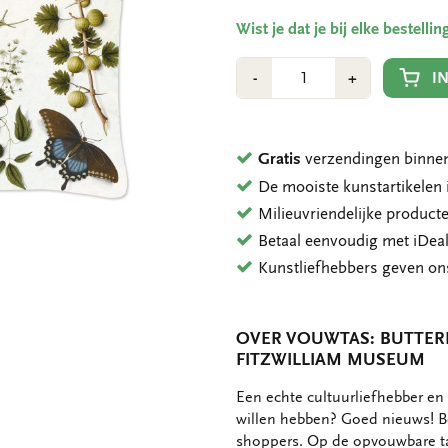
Wist je dat je bij elke bestell
Aantal
Min
Plus
I
-
+
1
1
Gratis
verzendingen binnen
De mooiste kunstartikele
Milieuvriendelijke product
Betaal eenvoudig met iDeal
Kunstliefhebbers geven o
OVER VOUWTAS: BUTTERF
FITZWILLIAM MUSEUM
OMSCHRIJVING
Een echte cultuurliefhebber en
willen hebben? Goed nieuws! Be
shoppers. Op de opvouwbare ta