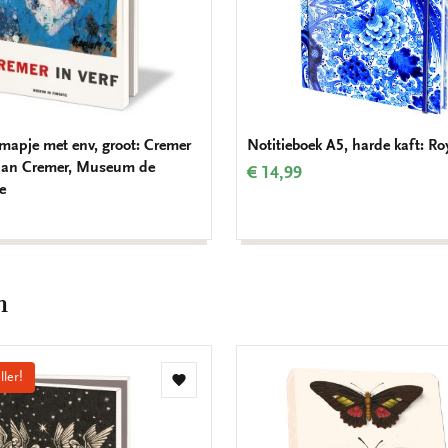
mapje met env, groot: Cremer
Notitieboek A5, harde kaft: Ro
, Jan Cremer, Museum de
€ 14,99
e
m
ller!
Toevoegen
aan
verlanglijst