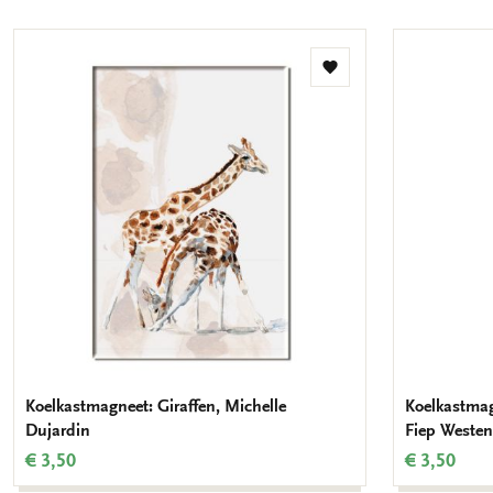
Toevoegen
aan
verlanglijst
Koelkastmagneet: Giraffen, Michelle
Koelkastmag
Dujardin
Fiep Weste
€ 3,50
€ 3,50