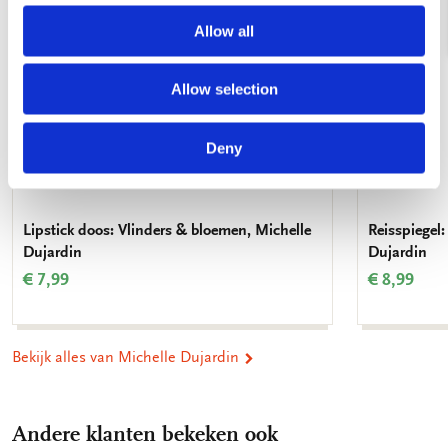
Allow all
Allow selection
Deny
Lipstick doos: Vlinders & bloemen, Michelle
Reisspiegel
Dujardin
Dujardin
€ 7,99
€ 8,99
Bekijk alles van Michelle Dujardin
Andere klanten bekeken ook