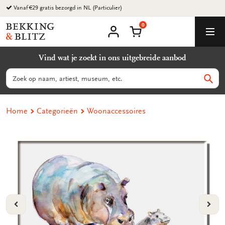
Ga
Vanaf €29 gratis bezorgd in NL (Particulier)
naar
0
content
Bekking
Winkelmand
Men
&
Mijn
account
Blitz
Vind wat je zoekt in ons uitgebreide aanbod
Uitgevers
B.V.
Zoeken
Zoek
Home
Categorieën
Woonaccessoires
VORIGE
VOL