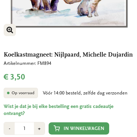
VERGROOT AFBEELDING
VERGROOT AFBEELDING
Koelkastmagneet: Nijlpaard, Michelle Dujardin
Artikelnummer: FM894
€ 3,50
Vóór 14:00 besteld, zelfde dag verzonden
Op voorraad
Wist je dat je bij elke bestelling een gratis cadeautje
ontvangt?
Aantal
Min
Plus
IN WINKELWAGEN
-
+
1
1