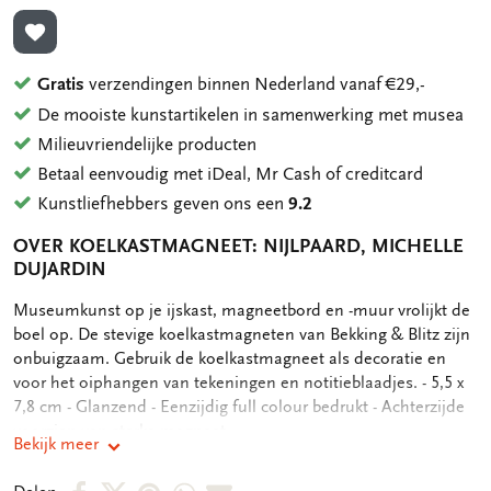
TOEVOEGEN AAN VERLANGLIJST
Gratis
verzendingen binnen Nederland vanaf €29,-
De mooiste kunstartikelen in samenwerking met musea
Milieuvriendelijke producten
Betaal eenvoudig met iDeal, Mr Cash of creditcard
Kunstliefhebbers geven ons een
9.2
OVER KOELKASTMAGNEET: NIJLPAARD, MICHELLE
DUJARDIN
OMSCHRIJVING
Museumkunst op je ijskast, magneetbord en -muur vrolijkt de
boel op. De stevige koelkastmagneten van Bekking & Blitz zijn
onbuigzaam. Gebruik de koelkastmagneet als decoratie en
voor het oiphangen van tekeningen en notitieblaadjes. - 5,5 x
7,8 cm - Glanzend - Eenzijdig full colour bedrukt - Achterzijde
voorzien van sterke magneet
Bekijk meer
Deel
Deel
Deel
Deel
Deel