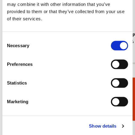
may combine it with other information that you’ve
provided to them or that they’ve collected from your use
of their services.
Koelkastmagneet: Gouache from Leben? oder
Kaartenmapje
Consent
Theater? Charlotte Salomon, JHM
Jan Cremer
Necessary
Selection
€ 3,50
€ 9,99
Preferences
Bekijk alles van Cadeau voor haar
Statistics
Cadeaukiezer
Meer van Michelle Dujardin
Marketing
Toevoegen
aan
verlanglijst
Show details