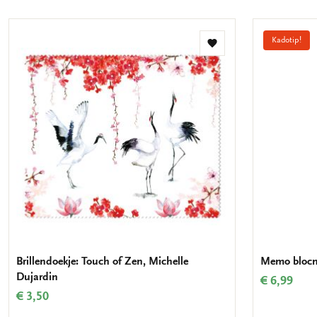
Kadotip!
Toevoegen
aan
verlanglijst
Brillendoekje: Touch of Zen, Michelle
Memo blocno
Dujardin
€ 6,99
€ 3,50