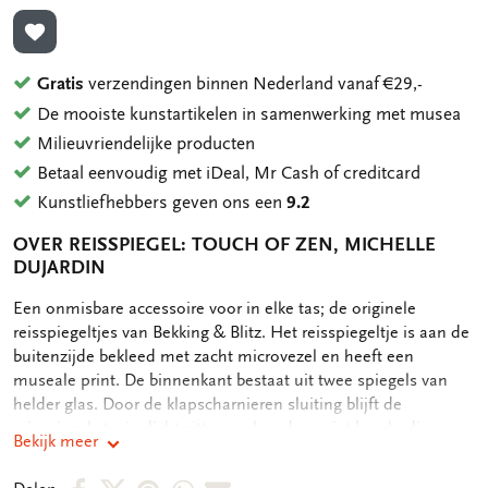
TOEVOEGEN AAN VERLANGLIJST
Gratis
verzendingen binnen Nederland vanaf €29,-
De mooiste kunstartikelen in samenwerking met musea
Milieuvriendelijke producten
Betaal eenvoudig met iDeal, Mr Cash of creditcard
Kunstliefhebbers geven ons een
9.2
OVER REISSPIEGEL: TOUCH OF ZEN, MICHELLE
DUJARDIN
OMSCHRIJVING
Een onmisbare accessoire voor in elke tas; de originele
reisspiegeltjes van Bekking & Blitz. Het reisspiegeltje is aan de
buitenzijde bekleed met zacht microvezel en heeft een
museale print. De binnenkant bestaat uit twee spiegels van
helder glas. Door de klapscharnieren sluiting blijft de
reisspiegel stevig dicht zitten en kan deze niet beschadigen. -
Bekijk meer
Doorsnede 6,5 cm - Dikte 0,9 cm - Buitenzijde full color
bedrukt microvezel - Binnenzijde twee spiegeltjes
Deel
Deel
Deel
Deel
Deel