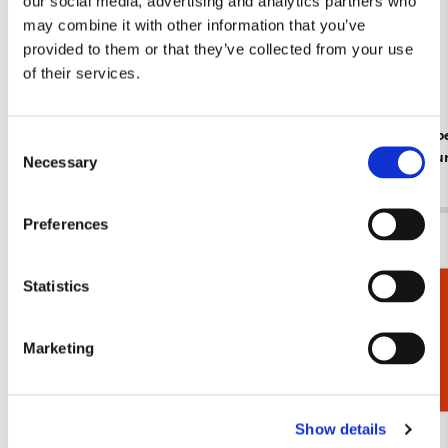
our social media, advertising and analytics partners who
may combine it with other information that you’ve
provided to them or that they’ve collected from your use
of their services.
Insecten, Sorcia
Dieren, Rob
Consent
Rijksmuse
€ 2,99
Necessary
Selection
€ 2,99
Preferences
Bekijk alles van Cadeau voor haar
Statistics
Cadeaukiezer
Meer van Michelle Dujardin
Marketing
Toevoegen
aan
verlanglijst
Show details