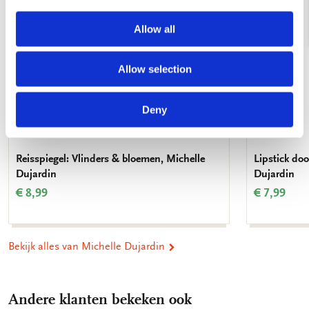
Allow all
Allow selection
Deny
Reisspiegel: Vlinders & bloemen, Michelle
Lipstick do
Dujardin
Dujardin
€ 8,99
€ 7,99
Bekijk alles van Michelle Dujardin
Andere klanten bekeken ook