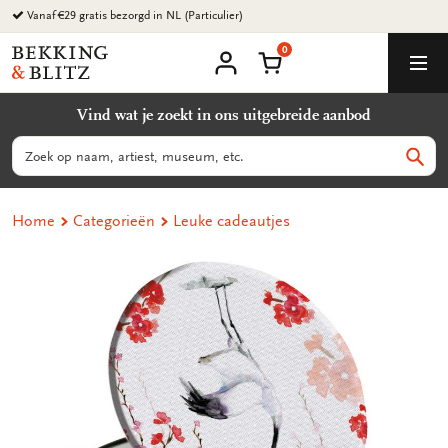
Ga
Vanaf €29 gratis bezorgd in NL (Particulier)
naar
0
content
Bekking
Winkelmand
Men
&
Mijn
account
Blitz
Vind wat je zoekt in ons uitgebreide aanbod
Uitgevers
B.V.
Zoeken
Zoek
Home
Categorieën
Leuke cadeautjes