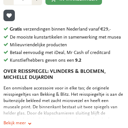
1
1
TOEVOEGEN AAN VERLANGLIJST
Gratis
verzendingen binnen Nederland vanaf €29,-
De mooiste kunstartikelen in samenwerking met musea
Milieuvriendelijke producten
Betaal eenvoudig met iDeal, Mr Cash of creditcard
Kunstliefhebbers geven ons een
9.2
OVER REISSPIEGEL: VLINDERS & BLOEMEN,
MICHELLE DUJARDIN
OMSCHRIJVING
Een onmisbare accessoire voor in elke tas; de originele
reisspiegeltjes van Bekking & Blitz. Het reisspiegeltje is aan de
buitenzijde bekleed met zacht microvezel en heeft een
museale print. De binnenkant bestaat uit twee spiegels van
helder glas. Door de klapscharnieren sluiting blijft de
reisspiegel stevig dicht zitten en kan deze niet beschadigen. -
Bekijk meer
Doorsnede 6,5 cm - Dikte 0,9 cm - Buitenzijde full color