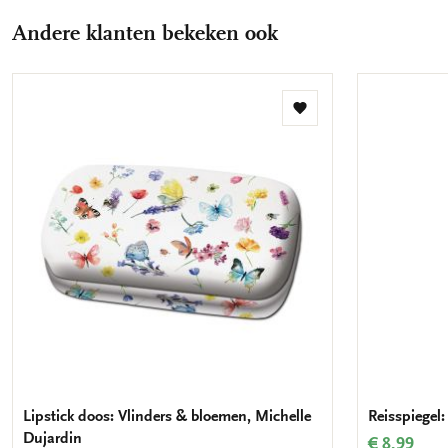
Andere klanten bekeken ook
Toevoegen
aan
verlanglijst
Lipstick doos: Vlinders & bloemen, Michelle
Reisspiegel
Dujardin
€ 8,99