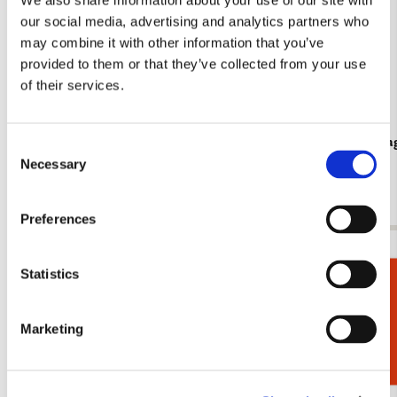
We also share information about your use of our site with
our social media, advertising and analytics partners who
may combine it with other information that you’ve
provided to them or that they’ve collected from your use
of their services.
Lipstick doos: Vlinders & bloemen, Michelle
Koelkastmag
Consent
Dujardin
Necessary
€ 3,50
Selection
€ 7,99
Preferences
Bekijk alles van Michelle Dujardin
Statistics
Cadeaukiezer
Meer van Vlinders
Marketing
Toevoegen
aan