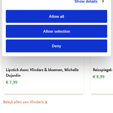
Show details
verlanglijst
Allow all
Allow selection
Deny
Lipstick doos: Vlinders & bloemen, Michelle
Reisspiegel
Dujardin
€ 8,99
€ 7,99
Bekijk alles van Vlinders