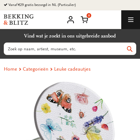
Ga
Vanaf €29 gratis bezorgd in NL (Particulier)
naar
0
content
Bekking
Winkelmand
Men
&
Mijn
account
Blitz
Vind wat je zoekt in ons uitgebreide aanbod
Uitgevers
B.V.
Zoeken
Zoek
Home
Categorieën
Leuke cadeautjes