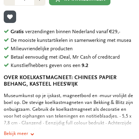
1
1
TOEVOEGEN AAN VERLANGLIJST
Gratis
verzendingen binnen Nederland vanaf €29,-
De mooiste kunstartikelen in samenwerking met musea
Milieuvriendelijke producten
Betaal eenvoudig met iDeal, Mr Cash of creditcard
Kunstliefhebbers geven ons een
9.2
OVER KOELKASTMAGNEET: CHINEES PAPIER
BEHANG, KASTEEL HEESWIJK
OMSCHRIJVING
Museumkunst op je ijskast, magneetbord en -muur vrolijkt de
boel op. De stevige koelkastmagneten van Bekking & Blitz zijn
onbuigzaam. Gebruik de koelkastmagneet als decoratie en
voor het oiphangen van tekeningen en notitieblaadjes. - 5,5 x
7,8 cm - Glanzend - Eenzijdig full colour bedrukt - Achterzijde
voorzien van sterke magneet
Bekijk meer