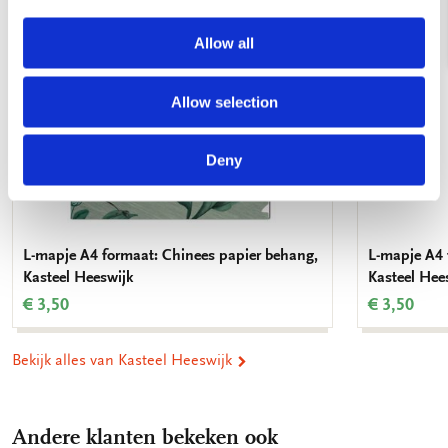
Allow all
Allow selection
Deny
L-mapje A4 formaat: Chinees papier behang,
L-mapje A4 
Kasteel Heeswijk
Kasteel Hee
€ 3,50
€ 3,50
Bekijk alles van Kasteel Heeswijk
Andere klanten bekeken ook