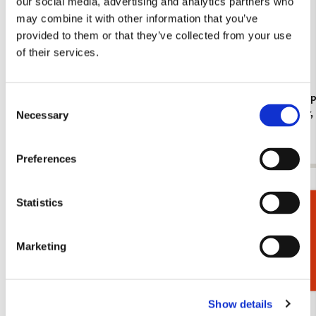
our social media, advertising and analytics partners who
may combine it with other information that you’ve
provided to them or that they’ve collected from your use
of their services.
Koelkastmagneet: Gouache from Leben? oder
Kaartenmapje
Consent
Theater? Charlotte Salomon, JHM
Jan Cremer
Necessary
Selection
€ 3,50
€ 9,99
Preferences
Bekijk alles van Cadeau voor haar
Statistics
Cadeaukiezer
Meer van Kasteel Heeswijk
Marketing
Toevoegen
aan
Show details
verlanglijst