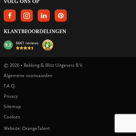
VOLG ONS OP
VOLGS ONS OP FACEBOOK
VOLG ONS OP INSTAGRAM
VOLG ONS OP LINKEDIN
VOLG ONS OP PINTEREST
KLANTBEOORDELINGEN
6661 reviews
9.2
mark:
© 2026 • Bekking & Blitz Uitgevers B.V.
Algemene voorwaarden
F.A.Q.
Privacy
Sitemap
Cookies
Website: OrangeTalent