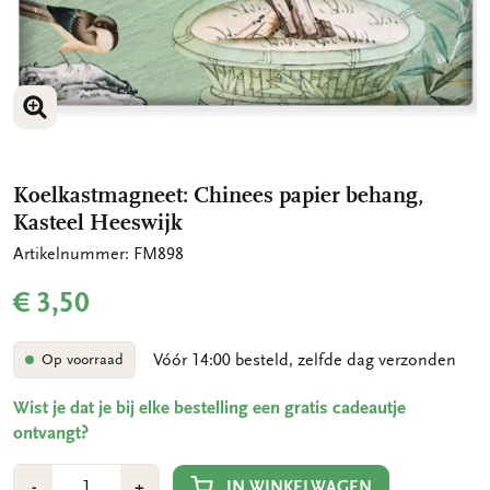
VERGROOT AFBEELDING
VERGROOT AFBEELDING
Koelkastmagneet: Chinees papier behang,
Kasteel Heeswijk
Artikelnummer: FM898
€ 3,50
Vóór 14:00 besteld, zelfde dag verzonden
Op voorraad
Wist je dat je bij elke bestelling een gratis cadeautje
ontvangt?
Aantal
Min
Plus
IN WINKELWAGEN
-
+