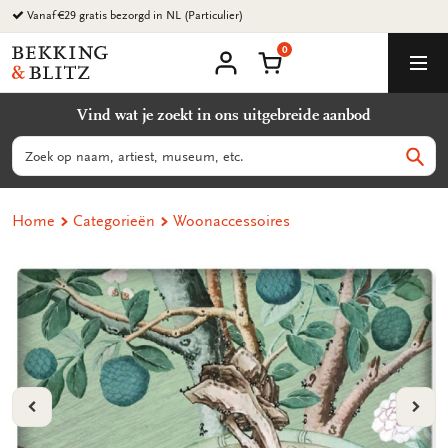
Ga
Vanaf €29 gratis bezorgd in NL (Particulier)
naar
0
content
Bekking
Winkelmand
Men
&
Mijn
account
Blitz
Vind wat je zoekt in ons uitgebreide aanbod
Uitgevers
B.V.
Zoeken
Zoek
Home
Categorieën
Woonaccessoires
VORIGE
VOL