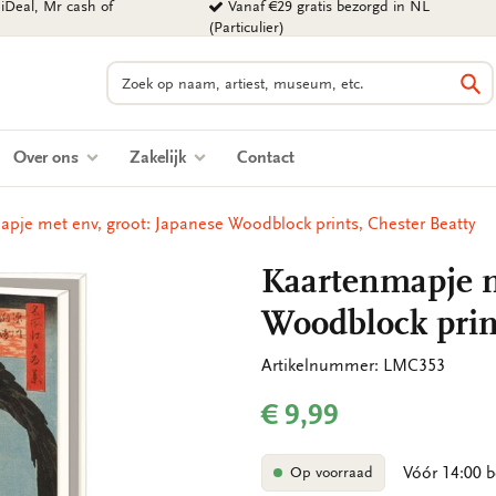
iDeal, Mr cash of
Vanaf €29 gratis bezorgd in NL
(Particulier)
Zoeken
Zo
Over ons
Zakelijk
Contact
pje met env, groot: Japanese Woodblock prints, Chester Beatty
Kaartenmapje m
Woodblock print
Artikelnummer: LMC353
€ 9,99
Vóór 14:00 b
Op voorraad