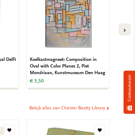
VOLG
yal Delft
Koelkastmagneet: Composition in
Koelkas
Oval with Color Planes 2, Piet
Mondr
Mondriaan, Kunstmuseum Den Haag
€ 3,50
Cadeaukiezer
€ 3,50
Bekijk alles van Chester Beatty Library
Toevoegen
Toevoegen