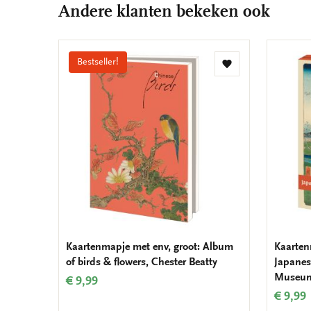
Andere klanten bekeken ook
Bestseller!
Toevoegen
aan
verlanglijst
Kaartenmapje met env, groot: Album
Kaarten
of birds & flowers, Chester Beatty
Japanes
Museu
€ 9,99
€ 9,99