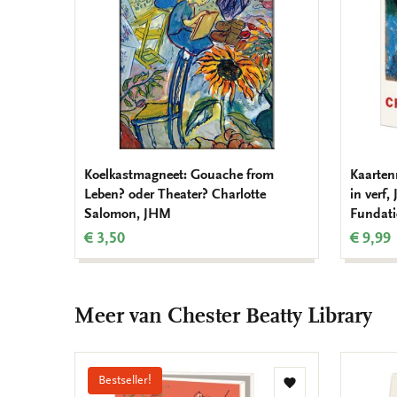
Koelkastmagneet: Gouache from
Kaarten
Leben? oder Theater? Charlotte
in verf
Salomon, JHM
Fundati
€ 3,50
€ 9,99
Meer van Chester Beatty Library
Bestseller!
Toevoegen