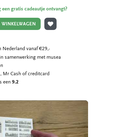
ing een gratis cadeautje ontvangt?
N WINKELWAGEN
TOEVOEGEN AAN VERLANGLIJST
 Nederland vanaf €29,-
n in samenwerking met musea
en
, Mr Cash of creditcard
ns een
9.2