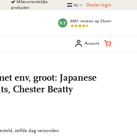
Milieuvriendelijke
Huidige taal
Dealer login
NL
producten
6661 reviews
op Ekomi
9.2
mark:
eken
Winkelman
Account
et env, groot: Japanese
s, Chester Beatty
esteld, zelfde dag verzonden