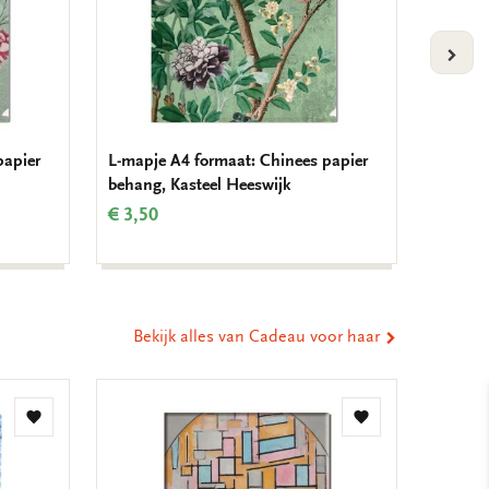
VOLG
papier
L-mapje A4 formaat: Chinees papier
Koelka
behang, Kasteel Heeswijk
behang,
€ 3,50
€ 3,50
Bekijk alles van Cadeau voor haar
Toevoegen
Toevoegen
aan
aan
verlanglijst
verlanglijst