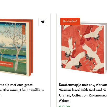
Bestseller!
Toevoegen
aan
verlanglijst
mapje met env, groot:
Kaartenmapje met env, vierkan
e Blossoms, The Fitzwilliam
Woman haori with Red and W
m
Cranes, Collection Rijksmuse
A'dam