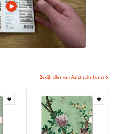
Video
afspelen
Bekijk alles van Aziatische kunst
Toevoegen
Toevoegen
aan
aan
verlanglijst
verlanglijst