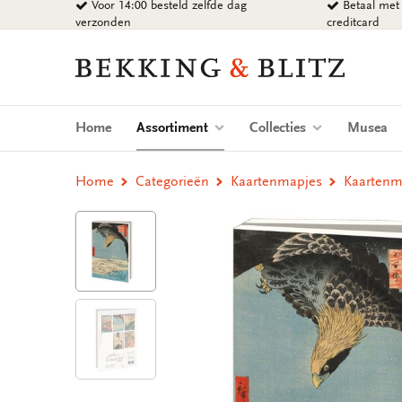
Voor 14:00 besteld zelfde dag
Betaal met 
Ga
verzonden
creditcard
naar
content
Bekking
&
Blitz
Uitgevers
(current)
Home
Assortiment
Collecties
Musea
B.V.
Home
Categorieën
Kaartenmapjes
Kaartenma