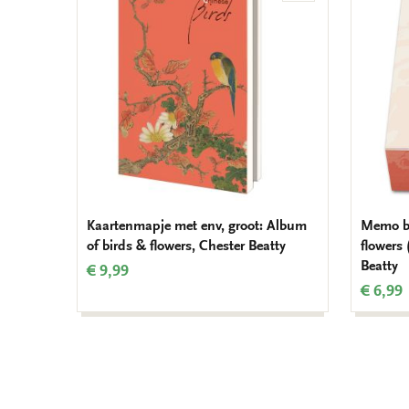
aan
verlanglijst
Kaartenmapje met env, groot: Album
Memo bl
of birds & flowers, Chester Beatty
flowers 
Beatty
€ 9,99
€ 6,99