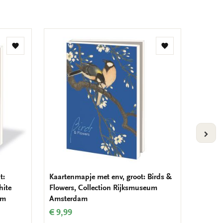
Toevoegen
Toevoegen
aan
aan
verlanglijst
verlanglijst
VOLG
t:
Kaartenmapje met env, groot: Birds &
Kaarten
hite
Flowers, Collection Rijksmuseum
Japane
um
Amsterdam
€ 9,99
€ 9,99