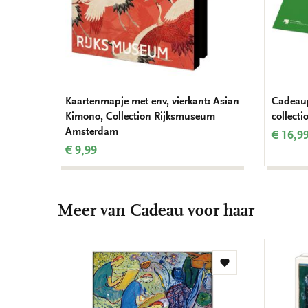
Kaartenmapje met env, vierkant: Asian
Cadeaup
Kimono, Collection Rijksmuseum
collecti
Amsterdam
€ 16,9
€ 9,99
Meer van Cadeau voor haar
Toevoegen
aan
verlanglijst