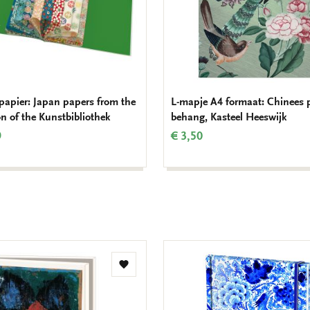
apier: Japan papers from the
L-mapje A4 formaat: Chinees 
on of the Kunstbibliothek
behang, Kasteel Heeswijk
9
€ 3,50
Toevoegen
aan
verlanglijst