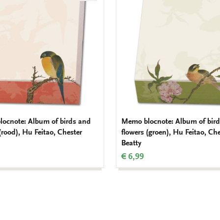
aan
verlanglijst
ocnote: Album of birds and
Memo blocnote: Album of bir
(rood), Hu Feitao, Chester
flowers (groen), Hu Feitao, Ch
Beatty
€ 6,99