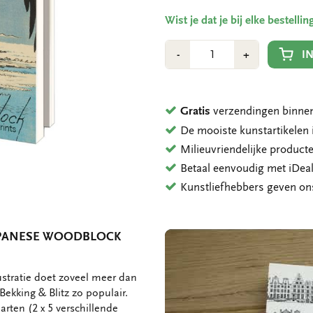
Wist je dat je bij elke bestell
Aantal
Min
Plus
I
-
+
1
1
Gratis
verzendingen binnen
De mooiste kunstartikele
Milieuvriendelijke product
Betaal eenvoudig met iDeal
Kunstliefhebbers geven o
APANESE WOODBLOCK
ustratie doet zoveel meer dan
ekking & Blitz zo populair.
arten (2 x 5 verschillende