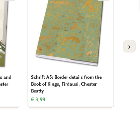
aan
aan
verlanglijst
verlanglijst
VOLG
ds and
Schrift A5: Border details from the
Memo bl
ester
Book of Kings, Firdausi, Chester
the Boo
Beatty
Beatty
€ 3,99
€ 6,99