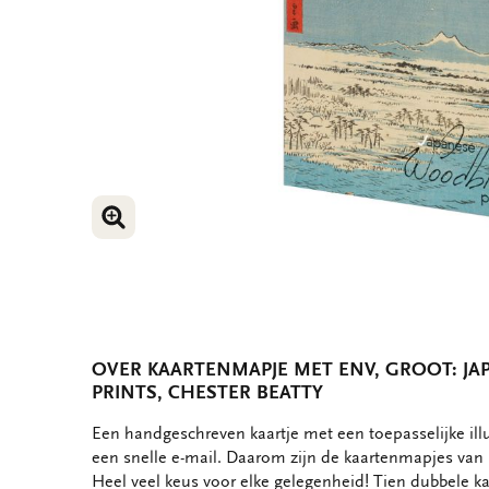
VERGROOT AFBEELDING
VERGROOT AFBEELDING
OVER KAARTENMAPJE MET ENV, GROOT: J
PRINTS, CHESTER BEATTY
OMSCHRIJVING
Een handgeschreven kaartje met een toepasselijke ill
een snelle e-mail. Daarom zijn de kaartenmapjes van B
Heel veel keus voor elke gelegenheid! Tien dubbele ka