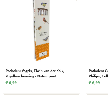
aan
verlanglijst
Potloden: Vogels, Elwin van der Kolk,
Potloden: C
Vogelbescherming - Natuurpunt
Philips, Co
€ 6,99
€ 6,99