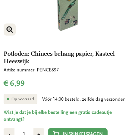
VERGROOT AFBEELDING
VERGROOT AFBEELDING
Potloden: Chinees behang papier, Kasteel
Heeswijk
Artikelnummer: PENCB897
€ 6,99
Vóór 14:00 besteld, zelfde dag verzonden
Op voorraad
Wist je dat je bij elke bestelling een gratis cadeautje
ontvangt?
Aantal
Min
Plus
IN WINKELWAGEN
-
+