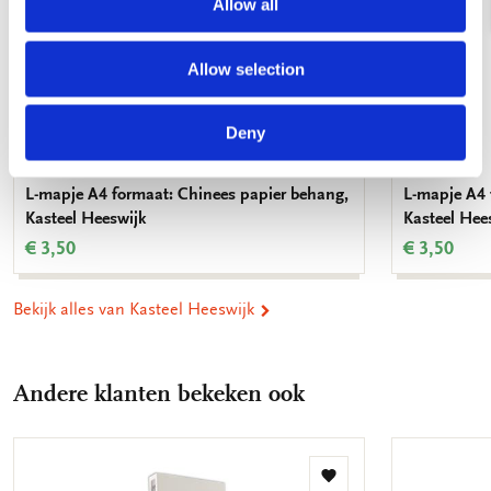
Allow all
Allow selection
Deny
L-mapje A4 formaat: Chinees papier behang,
L-mapje A4 
Kasteel Heeswijk
Kasteel Hee
€ 3,50
€ 3,50
Bekijk alles van Kasteel Heeswijk
Andere klanten bekeken ook
Toevoegen