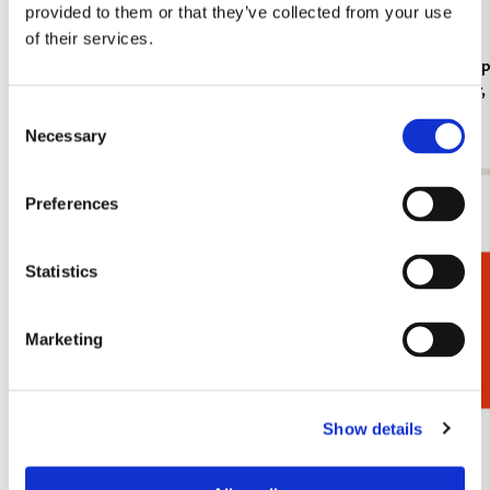
provided to them or that they’ve collected from your use
of their services.
Koelkastmagneet: Gouache from Leben? oder
Kaartenmapje
Theater? Charlotte Salomon, JHM
Jan Cremer
Consent
€ 3,50
€ 9,99
Necessary
Selection
Preferences
Bekijk alles van Cadeau voor haar
Meer van Kasteel Heeswijk
Statistics
Cadeaukiezer
Marketing
Toevoegen
aan
verlanglijst
Show details