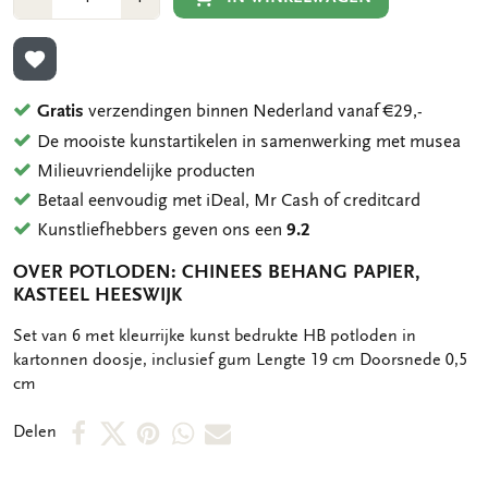
1
1
TOEVOEGEN AAN VERLANGLIJST
Gratis
verzendingen binnen Nederland vanaf €29,-
De mooiste kunstartikelen in samenwerking met musea
Milieuvriendelijke producten
Betaal eenvoudig met iDeal, Mr Cash of creditcard
Kunstliefhebbers geven ons een
9.2
OVER POTLODEN: CHINEES BEHANG PAPIER,
KASTEEL HEESWIJK
OMSCHRIJVING
Set van 6 met kleurrijke kunst bedrukte HB potloden in
kartonnen doosje, inclusief gum Lengte 19 cm Doorsnede 0,5
cm
Deel
Deel
Deel
Deel
Deel
Delen
op
op
via
via
via