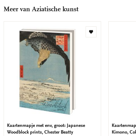
Facebook
X
Pinterest
WhatsApp
E-
Meer van Aziatische kunst
mail
Toevoegen
aan
verlanglijst
Kaartenmapje met env, groot: Japanese
Kaartenmapj
Woodblock prints, Chester Beatty
Kimono, Co