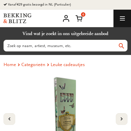
Ga
Vanaf €29 gratis bezorgd in NL (Particulier)
naar
0
content
Bekking
Winkelmand
Men
&
Mijn
account
Blitz
Vind wat je zoekt in ons uitgebreide aanbod
Uitgevers
B.V.
Zoeken
Zoek
Home
Categorieën
Leuke cadeautjes
VORIGE
VOL