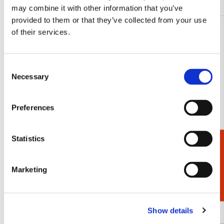
may combine it with other information that you’ve
provided to them or that they’ve collected from your use
of their services.
Consent
Necessary
Selection
Preferences
Statistics
Cadeaukiezer
Marketing
Chinees papier behang, Kasteel Heeswijk
Detail uit:
€ 1,50
€ 1,50
Show details