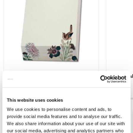
Memo blocnote: Chinees behang papier,
Verjaardags
Kasteel Heeswijk
€ 9,99
€ 6,99
This website uses cookies
Bekijk alles van Kasteel Heeswijk
We use cookies to personalise content and ads, to
provide social media features and to analyse our traffic.
We also share information about your use of our site with
Andere klanten bekeken ook
our social media, advertising and analytics partners who