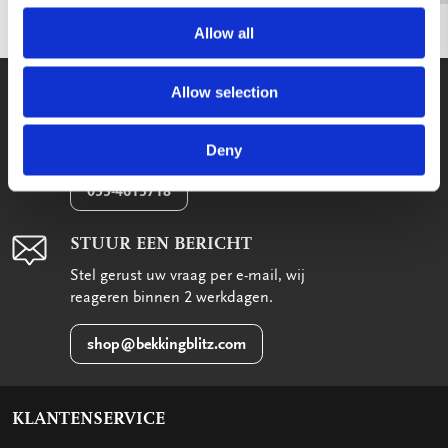
Allow all
WE HELPEN U GRAAG!
Allow selection
Wij staan voor u klaar van maandag
t/m vrijdag tussen 09:00 en 17:00
Deny
033-4613718
STUUR EEN BERICHT
Stel gerust uw vraag per e-mail, wij
reageren binnen 2 werkdagen.
shop@bekkingblitz.com
KLANTENSERVICE