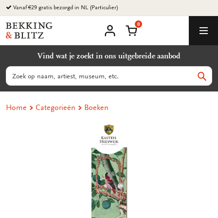
Ga
Vanaf €29 gratis bezorgd in NL (Particulier)
naar
0
content
Bekking
Winkelmand
Men
&
Mijn
account
Blitz
Vind wat je zoekt in ons uitgebreide aanbod
Uitgevers
B.V.
Zoeken
Zoek
Home
Categorieën
Boeken