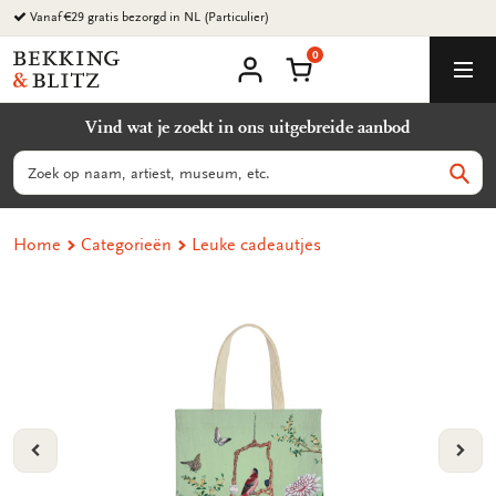
Ga
Vanaf €29 gratis bezorgd in NL (Particulier)
naar
0
content
Bekking
Winkelmand
Men
&
Mijn
account
Blitz
Vind wat je zoekt in ons uitgebreide aanbod
Uitgevers
B.V.
Zoeken
Zoek
Home
Categorieën
Leuke cadeautjes
VORIGE
VOL