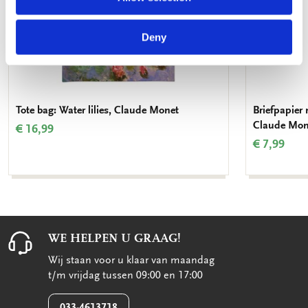
Deny
Tote bag: Water lilies, Claude Monet
Briefpapier 
Claude Mon
€ 16,99
€ 7,99
WE HELPEN U GRAAG!
Wij staan voor u klaar van maandag
t/m vrijdag tussen 09:00 en 17:00
033-4613718