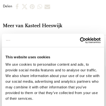
Deel
Deel
Deel
Deel
Deel
Delen
op
op
via
via
via
Facebook
X
Pinterest
WhatsApp
E-
Meer van Kasteel Heeswijk
mail
Toevoegen
aan
verlanglijst
This website uses cookies
We use cookies to personalise content and ads, to
provide social media features and to analyse our traffic.
We also share information about your use of our site with
our social media, advertising and analytics partners who
may combine it with other information that you’ve
provided to them or that they’ve collected from your use
of their services.