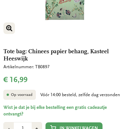
VERGROOT AFBEELDING
VERGROOT AFBEELDING
Tote bag: Chinees papier behang, Kasteel
Heeswijk
Artikelnummer: TB0897
€ 16,99
Vóór 14:00 besteld, zelfde dag verzonden
Op voorraad
Wist je dat je bij elke bestelling een gratis cadeautje
ontvangt?
Aantal
Min
Plus
IN WINKELWAGEN
-
+