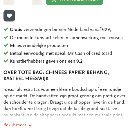
1
1
TOEVOEGEN AAN VERLANGLIJST
Gratis
verzendingen binnen Nederland vanaf €29,-
De mooiste kunstartikelen in samenwerking met musea
Milieuvriendelijke producten
Betaal eenvoudig met iDeal, Mr Cash of creditcard
Kunstliefhebbers geven ons een
9.2
OVER TOTE BAG: CHINEES PAPIER BEHANG,
KASTEEL HEESWIJK
OMSCHRIJVING
Ideaal als extra tas voor een kleine boodschap of een rondje
op de markt. De handvatten zijn groot genoeg om prettig over
de schouder te dragen. Draagt u de shopper liever in de hand,
dan hoeft u niet bang te zijn dat de tas de grond raakt. De
buitenkant van de shopper is bedrukt met een museale print,
de binnenkant is onbedrukt. - 38 x 41,5 cm - print op de
Bekijk meer
buitenkant - 134 gram