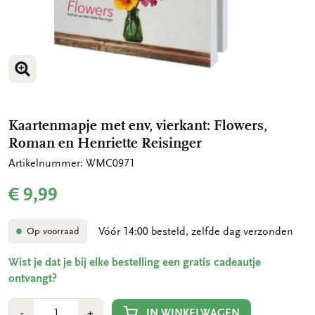
VERGROOT AFBEELDING
VERGROOT AFBEELDING
Kaartenmapje met env, vierkant: Flowers,
Roman en Henriette Reisinger
Artikelnummer: WMC0971
€ 9,99
Vóór 14:00 besteld, zelfde dag verzonden
Op voorraad
Wist je dat je bij elke bestelling een gratis cadeautje
ontvangt?
Aantal
Min
Plus
IN WINKELWAGEN
-
+