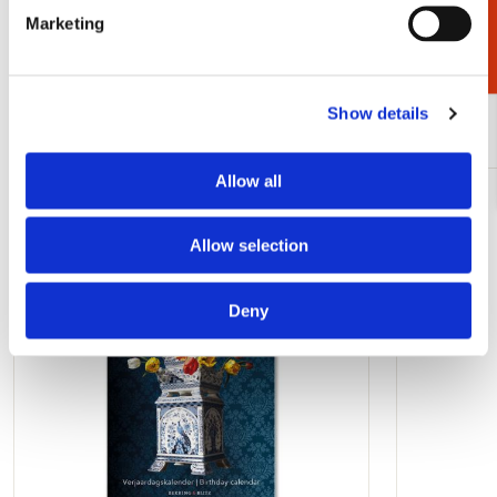
Marketing
Bekijk alles van Cadeau voor haar
Show details
Meer van Roman Reisinger
Allow all
Toevoegen
aan
Allow selection
verlanglijst
Deny