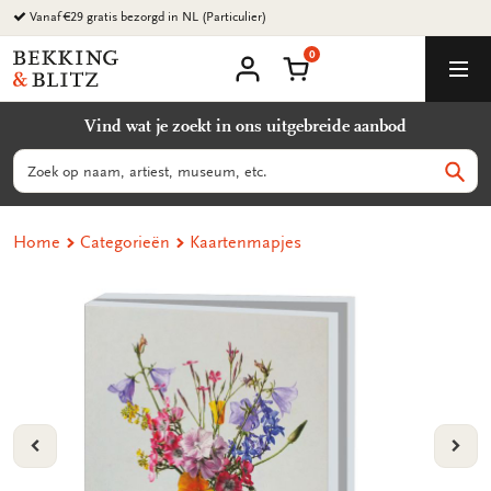
Ga
naar
0
content
Bekking
Winkelmand
Men
&
Mijn
account
Blitz
Vind wat je zoekt in ons uitgebreide aanbod
Uitgevers
B.V.
Zoeken
Zoek
Home
Categorieën
Kaartenmapjes
VORIGE
VOL