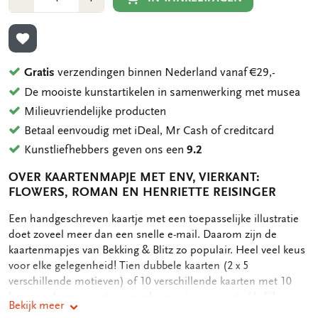
1
1
TOEVOEGEN AAN VERLANGLIJST
Gratis
verzendingen binnen Nederland vanaf €29,-
De mooiste kunstartikelen in samenwerking met musea
Milieuvriendelijke producten
Betaal eenvoudig met iDeal, Mr Cash of creditcard
Kunstliefhebbers geven ons een
9.2
OVER KAARTENMAPJE MET ENV, VIERKANT:
FLOWERS, ROMAN EN HENRIETTE REISINGER
OMSCHRIJVING
Een handgeschreven kaartje met een toepasselijke illustratie
doet zoveel meer dan een snelle e-mail. Daarom zijn de
kaartenmapjes van Bekking & Blitz zo populair. Heel veel keus
voor elke gelegenheid! Tien dubbele kaarten (2 x 5
verschillende motieven) of 10 verschillende kaarten met 10
luxe enveloppen, netjes opgeborgen in een aantrekkelijk
Bekijk meer
kaartenmapje. Op de achterkant van het mapje staan de