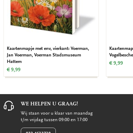
Kaartenmapje met env, vierkant: Voerman,
Kaartenmapj
Jan Voerman, Voerman Stadsmuseum
Vogelbesch
Hattem
€ 9,99
€ 9,99
WE HELPEN U GRAAG!
Wij staan voor u klaar van maandag
t/m vrijdag tussen 09:00 en 17:00