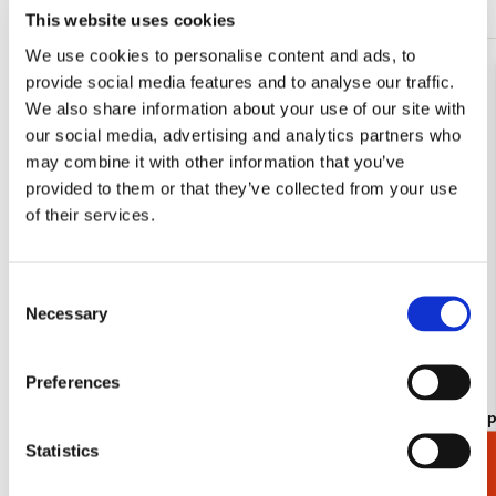
This website uses cookies
We use cookies to personalise content and ads, to
provide social media features and to analyse our traffic.
Toevoegen
aan
We also share information about your use of our site with
verlanglijst
our social media, advertising and analytics partners who
may combine it with other information that you’ve
provided to them or that they’ve collected from your use
of their services.
Consent
Necessary
Selection
Preferences
Koelkastmagneet: Gouache from Leben? oder
Kaartenmapje
Theater? Charlotte Salomon, JHM
Jan Cremer
Statistics
Cadeaukiezer
€ 3,50
€ 9,99