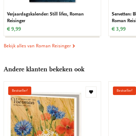
Verjaardagskalender: Still lifes, Roman
Servetten: 
Reisinger
Roman Reis
€ 9,99
€ 3,99
Bekijk alles van Roman Reisinger
Andere klanten bekeken ook
Bestseller!
Bestseller!
Toevoegen
aan
verlanglijst